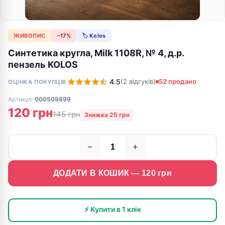
ЖИВОПИС
−17%
🏷 Kolos
Синтетика кругла, Milk 1108R, № 4, д.р.
пензель KOLOS
4.5
(2 відгуків)
52 продано
ОЦІНКА ПОКУПЦІВ
Артикул:
000509899
120 грн
145 грн
Знижка 25 грн
−
+
ДОДАТИ В КОШИК —
120
грн
⚡ Купити в 1 клік