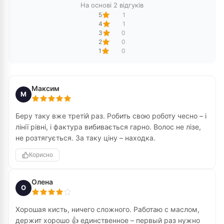
На основі 2 відгуків
5
1
4
1
3
0
2
0
1
0
Максим
М
Беру таку вже третій раз. Робить свою роботу чесно – і
лінії рівні, і фактура вибивається гарно. Волос не лізе,
не розтягується. За таку ціну – находка.
Корисно
Олена
О
Хорошая кисть, ничего сложного. Работаю с маслом,
держит хорошо 👍 единственное – первый раз нужно