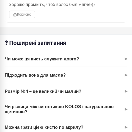
хорошо промыть, чтоб волос был мягче)))
Корисно
❓ Поширені запитання
▸
Чи може ця кисть служити довго?
Так. Синтетичне волосся KOLOS Milk служить в рази довше
▸
Підходить вона для масла?
за натуральне. За умови правильного догляду кисть
прослужить кілька років активного використання.
Абсолютно. Це одна з найкращих опцій для роботи маслом.
▸
Розмір №4 – це великий чи малий?
Еластичне волосся добре тримає густу консистенцію і не
розчинюється в розчинниках.
Середній розмір. №4 универсальний: підходить для
Чи різниця між синтетикою KOLOS і натуральною
▸
загального живопису, деталей середнього масштабу,
щетиною?
з'єднання кольорів. Не надто великий, не надто малий.
Синтетика дешевша, довговічніша і зберігає форму краще.
▸
Можна грати цією кистю по акрилу?
Натуральна щетина м'якша, але дорожча та вимогливіша