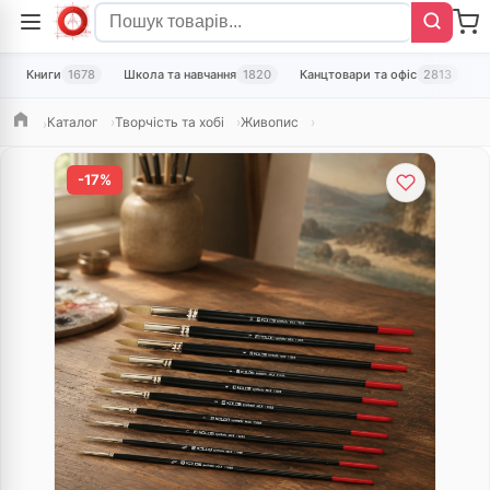
Книги
1678
Школа та навчання
1820
Канцтовари та офіс
2813
Т
Каталог
Творчість та хобі
Живопис
Головна
-17%