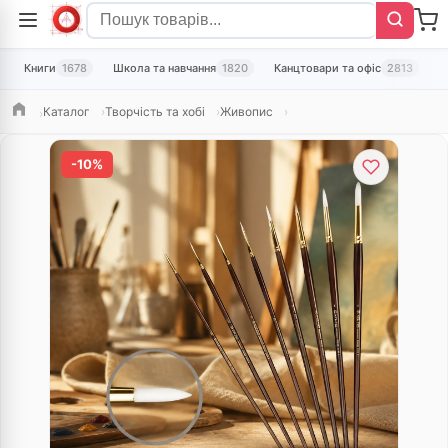
Книги
1678
Школа та навчання
1820
Канцтовари та офіс
2813
Т
Каталог
Творчість та хобі
Живопис
Головна
-10%