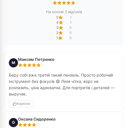
На основі 2 відгуків
5
1
4
1
3
0
2
0
1
0
Максим Петренко
М
Беру собі вже третій такий пензель. Просто робочий
інструмент без фокусів 😄 Лінія чітка, ворс не
розлазить, ціна адекватна. Для портретів і деталей —
выручає.
Корисно
Оксана Сидоренко
О