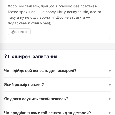
Хороший пензель, працює з гуашшю без претензій.
Може трохи меньше ворсу ніж у конкурентів, але за
таку ціну не буду ворчати. Щоб не втратити —
подарував дитині мраз)))
Корисно
❓ Поширені запитання
▸
Чи підійде цей пензель для акварелі?
Так, абсолютно. Snow 1098R працює з аквареллю, гуашшю,
▸
Який розмір пензля?
акрилом і темперою. Синтетичний ворс витримує всі ці
матеріали без проблем.
Номер 1 — це компактний розмір. Ідеальний для тонких
▸
Як довго служить такий пензель?
ліній, промальовок і деталей. Можна наносити і більш
широкі лінії змінюючи кут нахилу.
При правильному догляді — кілька років. Промивайте
▸
Чи придбав я саме той пензель для деталей?
відразу після роботи, не залишайте з фарбою на ночі. Ворс