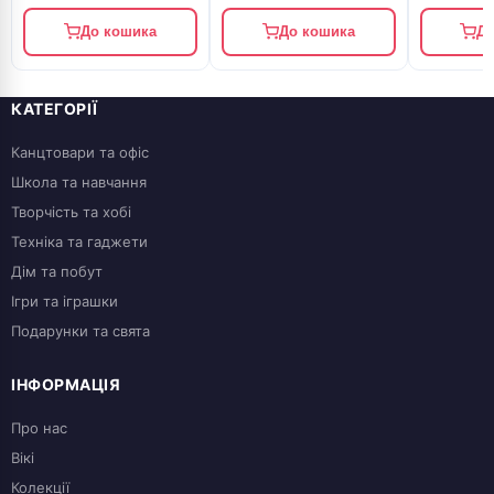
До кошика
До кошика
До
КАТЕГОРІЇ
Канцтовари та офіс
Школа та навчання
Творчість та хобі
Техніка та гаджети
Дім та побут
Ігри та іграшки
Подарунки та свята
ІНФОРМАЦІЯ
Про нас
Вікі
Колекції