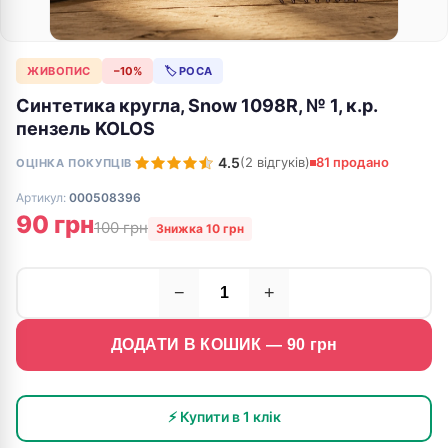
ЖИВОПИС
−10%
🏷 РОСА
Синтетика кругла, Snow 1098R, № 1, к.р.
пензель KOLOS
4.5
(2 відгуків)
81 продано
ОЦІНКА ПОКУПЦІВ
Артикул:
000508396
90 грн
100 грн
Знижка 10 грн
−
+
ДОДАТИ В КОШИК —
90
грн
⚡ Купити в 1 клік