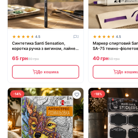
★★★★★
★★★★★
★★★★★
★★★★★
4.5
2
4.5
Синтетика Santi Sensation,
Маркер спиртовий San
коротка ручка з вигином, лайнер,
SA-75 темно-фіолето
№3/0
65 грн
40 грн
80 грн
50 грн
До кошика
До кошик
-14%
-18%