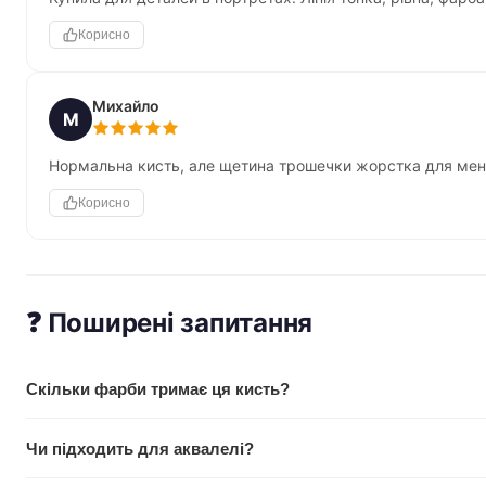
Корисно
Михайло
М
Нормальна кисть, але щетина трошечки жорстка для мене
Корисно
❓ Поширені запитання
Скільки фарби тримає ця кисть?
Завдяки довгому ворсу і розширеній основі пучка, лайнер у
Чи підходить для аквалелі?
звичайні кисті. Це дозволяє вести довші лінії без перезабору.