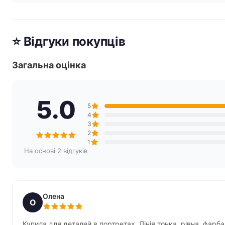
⭐ Відгуки покупців
Загальна оцінка
5.0
5
4
3
2
1
На основі 2 відгуків
Олена
О
Купила для деталей в портретах. Лінія тонка, рівна, фарба