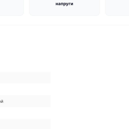
напруги
ей