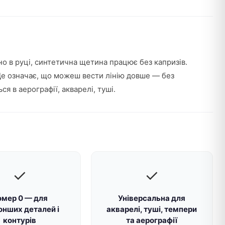
тно в руці, синтетична щетина працює без капризів.
. Це означає, що можеш вести лінію довше — без
я в аерографії, акварелі, туші.
✓
✓
омер 0 — для
Універсальна для
онших деталей і
акварелі, туші, темпери
контурів
та аерографії