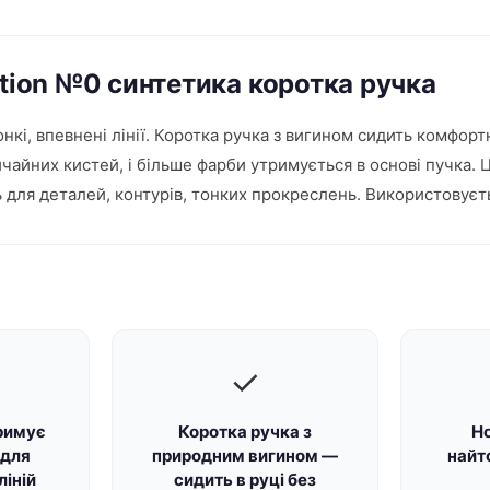
ation №0 синтетика коротка ручка
онкі, впевнені лінії. Коротка ручка з вигином сидить комфор
вичайних кистей, і більше фарби утримується в основі пучка
для деталей, контурів, тонких прокреслень. Використовуєтьс
✓
римує
Коротка ручка з
Н
 для
природним вигином —
найт
ліній
сидить в руці без