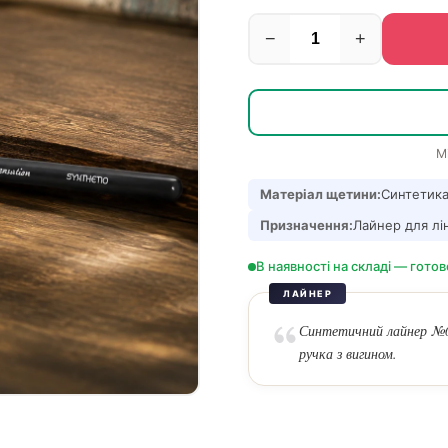
−
+
М
Матеріал щетини:
Синтетик
Призначення:
Лайнер для лін
В наявності на складі — готов
ЛАЙНЕР
Синтетичний лайнер №0 
ручка з вигином.