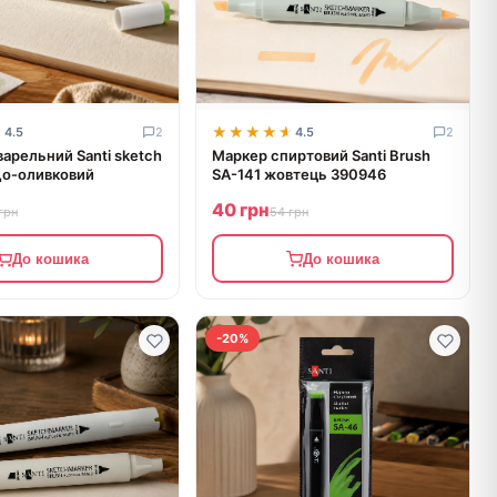
★
★
★★★★★
★★★★★
4.5
2
4.5
2
арельний Santi sketch
Маркер спиртовий Santi Brush
до-оливковий
SA-141 жовтець 390946
40 грн
грн
54 грн
До кошика
До кошика
-20%