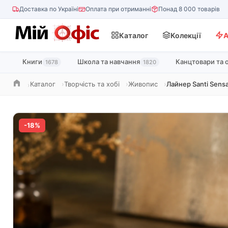
Доставка по Україні
Оплата при отриманні
Понад 8 000 товарів
Каталог
Колекції
А
Книги
Школа та навчання
Канцтовари та 
1678
1820
Каталог
Творчість та хобі
Живопис
Лайнер Santi Sens
Головна
-18%