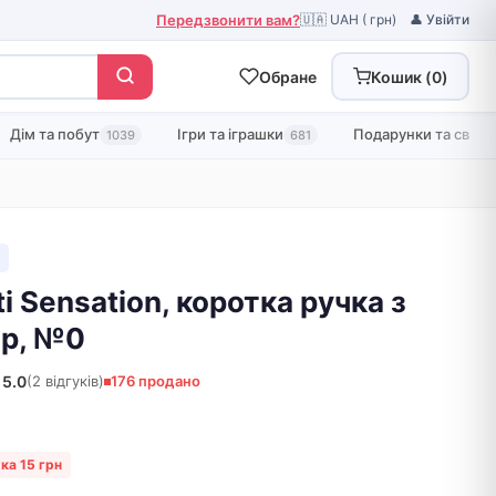
Передзвонити вам?
🇺🇦 UAH ( грн)
👤 Увійти
Обране
Кошик (
0
)
Дім та побут
Ігри та іграшки
Подарунки та свята
1039
681
i Sensation, коротка ручка з
ер, №0
5.0
(2 відгуків)
176 продано
ка 15 грн