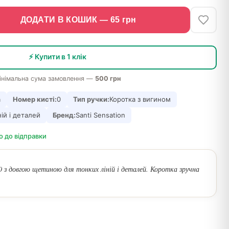
ДОДАТИ В КОШИК —
65
грн
⚡ Купити в 1 клік
інімальна сума замовлення —
500 грн
а
Номер кисті:
0
Тип ручки:
Коротка з вигином
ій і деталей
Бренд:
Santi Sensation
о до відправки
з довгою щетиною для тонких ліній і деталей. Коротка зручна