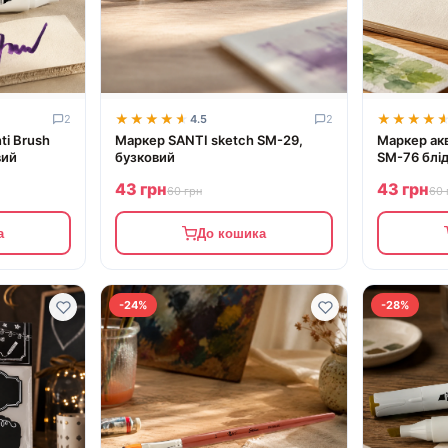
★★★★★
★★★★★
★★★★
★★★★
2
4.5
2
ti Brush
Маркер SANTI sketch SM-29,
Маркер акв
вий
бузковий
SM-76 блі
43 грн
43 грн
60 грн
60 
а
До кошика
-24%
-28%