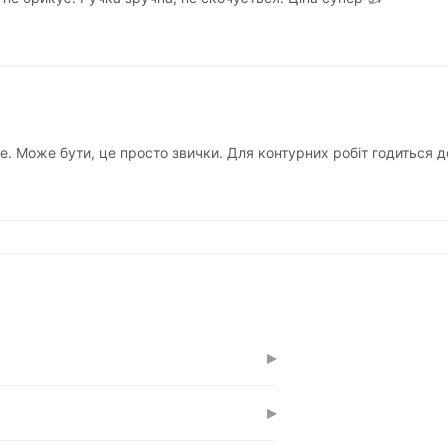
. Може бути, це просто звички. Для контурних робіт годиться 
▸
тримує на 30-40% більше фарби, ніж
▸