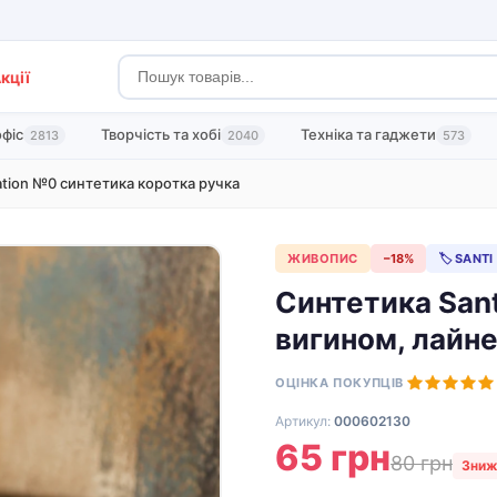
кції
офіс
Творчість та хобі
Техніка та гаджети
2813
2040
573
ation №0 синтетика коротка ручка
ЖИВОПИС
−18%
🏷 SANTI
Синтетика Sant
вигином, лайн
ОЦІНКА ПОКУПЦІВ
Артикул:
000602130
65 грн
80 грн
Зниж