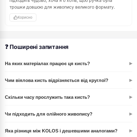
підходить чудово, хоча я б хотів, щоб ручка була
трошки довшою для живопису великого формату.
Корисно
❓ Поширені запитання
▸
На яких матеріалах працює ця кисть?
Відмінно показує себе на папері, картоні, холсті. Працює з
▸
Чим віялова кисть відрізняється від круглої?
акварелею, гуашшю, олійними фарбами. Синтетика
витримує щільні фарби й легко очищується.
Віялова створює плавні, прозорі растяжки і градієнти
▸
Скільки часу прослужить така кисть?
завдяки розрідженому пучку. Круглі дають більш чіткий
контур. Для витончених переходів — віялова виграє.
При правильному догляді служить кілька років. Синтетика
▸
Чи підходить для олійного живопису?
більш стійка до хімічних розчинників, ніж натуральний
волос. Висушуйте після роботи — не залишайте в воді.
Так, синтетика спеціально створена для олії. Волос не
▸
Яка різниця між KOLOS і дешевшими аналогами?
набухає, не порушується структура. Очищується