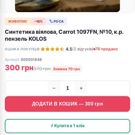
ЖИВОПИС
−18%
🏷 РОСА
Синтетика віялова, Carrot 1097FN, №10, к.р.
пензель KOLOS
4.5
(2 відгуків)
76 продано
ОЦІНКА ПОКУПЦІВ
Артикул:
000501848
300 грн
370 грн
Знижка 70 грн
−
+
ДОДАТИ В КОШИК —
300
грн
⚡ Купити в 1 клік