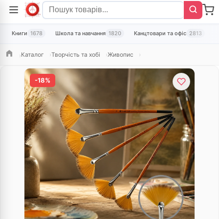
Книги
1678
Школа та навчання
1820
Канцтовари та офіс
2813
Т
Каталог
Творчість та хобі
Живопис
Головна
-18%