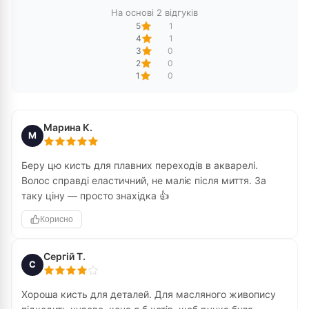
На основі 2 відгуків
5
1
4
1
3
0
2
0
1
0
Марина К.
М
Беру цю кисть для плавних переходів в акварелі.
Волос справді еластичний, не маліє після миття. За
таку ціну — просто знахідка 👍
Корисно
Сергій Т.
С
Хороша кисть для деталей. Для масляного живопису