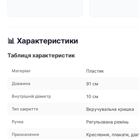
📊 Характеристики
Таблиця характеристик
Матеріал
Пластик
Довжина
91 см
Внутрішній діаметр
10 см
Тип закриття
Вкручувальна кришка
Ручка
Регульована ремінь
Призначення
Креслення, плакати, діа