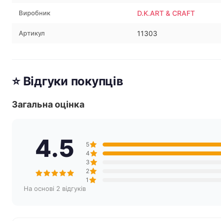
Виробник
D.K.ART & CRAFT
Артикул
11303
⭐ Відгуки покупців
Загальна оцінка
4.5
5
4
3
2
1
На основі 2 відгуків