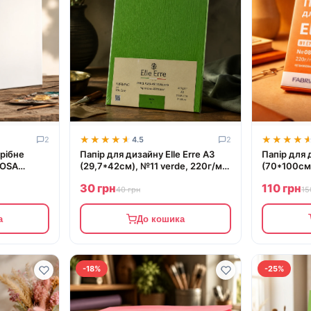
★★★★★
★★★★★
★★★★
★★★★
2
4.5
2
рібне
Папір для дизайну Elle Erre А3
Папір для д
ROSA
(29,7*42см), №11 verde, 220г/м2,
(70*100см)
зелений, дві текстури, Fabriano
м2, оранже
30 грн
110 грн
Fabriano
40 грн
15
а
До кошика
-18%
-25%