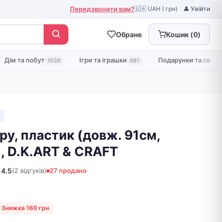
Передзвонити вам?
🇺🇦 UAH ( грн)
👤 Увійти
Обране
Кошик (
0
)
Дім та побут
Ігри та іграшки
Подарунки та свята
1039
681
ру, пластик (довж. 91см,
, D.K.ART & CRAFT
4.5
(2 відгуків)
27 продано
Знижка 160 грн