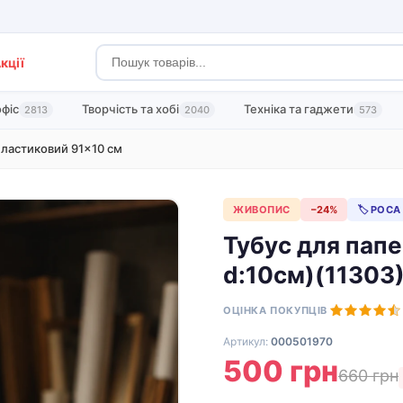
кції
офіс
Творчість та хобі
Техніка та гаджети
2813
2040
573
пластиковий 91×10 см
ЖИВОПИС
−24%
🏷 РОСА
Тубус для папе
d:10cм)(11303)
ОЦІНКА ПОКУПЦІВ
Артикул:
000501970
500 грн
660 грн