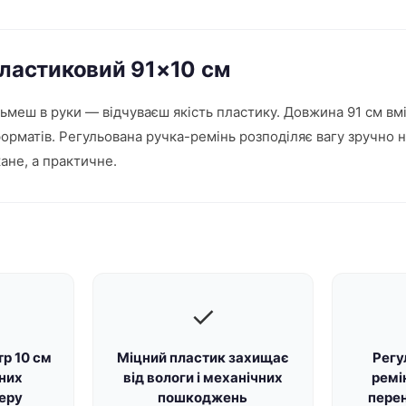
пластиковий 91×10 см
Візьмеш в руки — відчуваєш якість пластику. Довжина 91 см в
орматів. Регульована ручка-ремінь розподіляє вагу зручно на
ане, а практичне.
✓
тр 10 см
Міцний пластик захищає
Регу
них
від вологи і механічних
ремі
еру
пошкоджень
перен