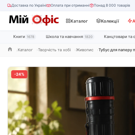
Доставка по Україні
Оплата при отриманні
Понад 8 000 товарів
Каталог
Колекції
А
Книги
Школа та навчання
Канцтовари та 
1678
1820
Каталог
Творчість та хобі
Живопис
Тубус для паперу 
Головна
-24%