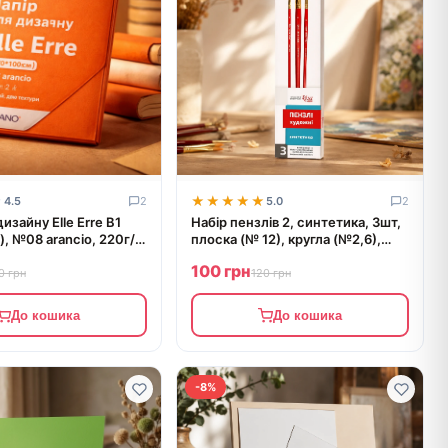
★
★
★★★★★
★★★★★
4.5
2
5.0
2
изайну Elle Erre B1
Набір пензлів 2, синтетика, 3шт,
, №08 arancio, 220г/
плоска (№ 12), кругла (№2,6),
вий, дві текстури,
к.р., ROSA START
100 грн
0 грн
120 грн
До кошика
До кошика
-8%