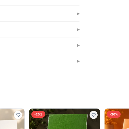
ться із невеликим запасом для кришки.
▸
я й документи від вологи під час
▸
поміщається 20-30 аркушів папери
▸
зволяє переносити тубус на плечі
▸
атеріалів, трубок, навіть як органайзер
-25%
-26%