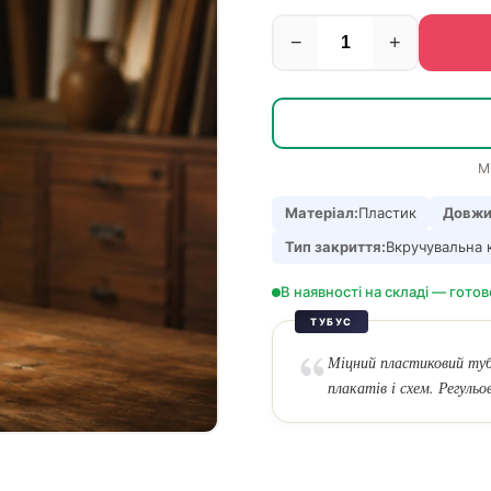
−
+
М
Матеріал:
Пластик
Довжи
Тип закриття:
Вкручувальна 
В наявності на складі — готов
ТУБУС
Міцний пластиковий тубу
плакатів і схем. Регульо