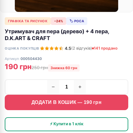
ГРАФІКА ТА РИСУНОК
−24%
🏷 РОСА
Утримувач для пера (дерево) + 4 пера,
D.K.ART & CRAFT
4.5
(2 відгуків)
141 продано
ОЦІНКА ПОКУПЦІВ
Артикул:
000504430
190 грн
250 грн
Знижка 60 грн
−
+
ДОДАТИ В КОШИК —
190
грн
⚡ Купити в 1 клік