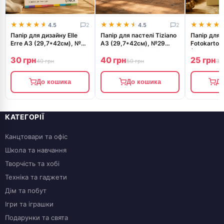
★★★★★
★★★★★
★★★★★
★★★★★
★★★★
★★★★
4.5
2
4.5
2
Папір для дизайну Elle
Папір для пастелі Tiziano
Папір для 
Erre А3 (29,7*42см), №25
A3 (29,7*42см), №29
Fotokarton
cedro, 220г/м2, жовтий,
nebbia, 160г/м2, сірий,
(21*29.7см
30 грн
40 грн
25 грн
дві текстури, Fabriano
середнє зерно, Fabriano
Золотий, 3
40 грн
50 грн
30
До кошика
До кошика
До
КАТЕГОРІЇ
Канцтовари та офіс
Школа та навчання
Творчість та хобі
Техніка та гаджети
Дім та побут
Ігри та іграшки
Подарунки та свята