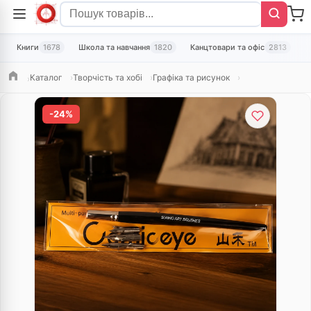
Книги
1678
Школа та навчання
1820
Канцтовари та офіс
2813
Т
Каталог
Творчість та хобі
Графіка та рисунок
Головна
-24%