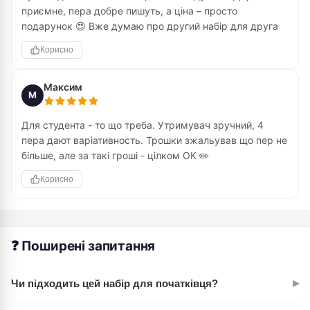
приємне, пера добре пишуть, а ціна – просто
подарунок 😍 Вже думаю про другий набір для друга
Корисно
Максим
М
Для студента - то що треба. Утримувач зручний, 4
пера дают варіативность. Трошки зжальував що пер не
більше, але за такі гроші - цілком OK ✏️
Корисно
❓ Поширені запитання
▸
Чи підходить цей набір для початківця?
Абсолютно. 4 різні пера дозволяють новачку відразу