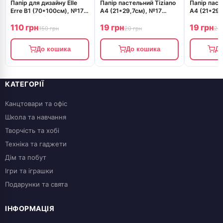
Папір для дизайну Elle
Папір пастельний Tiziano
Папір паст
Erre B1 (70*100см), №17
A4 (21*29,7см), №17
A4 (21*29,
onice, 220г/м2, кремовий,
c.zucch., 160г/м2, сіро-
marina, 16
110 грн
19 грн
19 грн
дві текстури, Fabriano
голубий, середнє зерно,
з ворсинка
150 грн
20 грн
20 
Fabrian
зерно, F
До кошика
До кошика
До
КАТЕГОРІЇ
Канцтовари та офіс
Школа та навчання
Творчість та хобі
Техніка та гаджети
Дім та побут
Ігри та іграшки
Подарунки та свята
ІНФОРМАЦІЯ