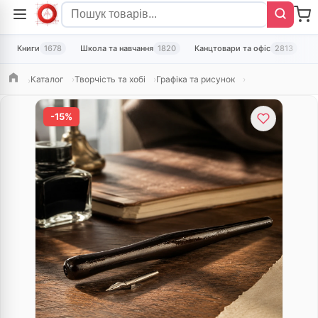
Книги
1678
Школа та навчання
1820
Канцтовари та офіс
2813
Т
Каталог
Творчість та хобі
Графіка та рисунок
Головна
-15%