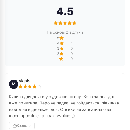
4.5
На основі 2 відгуків
5
1
4
1
3
0
2
0
1
0
Марія
М
Купила для дочки у художню школу. Вона за два дні
вже привикла. Перо не падає, не гойдається, дівчинка
навіть не відволікається. Стільки не заплатила б за
щось простіше та практичніше 👍
Корисно