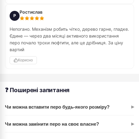
Ростислав
Р
Непогано. Механізм робить чітко, дерево гарне, гладке.
Єдине — через два місяці активного використання
перо почало трохи люфтити, але це дрібниця. За ціну
вартий
Корисно
❓ Поширені запитання
▸
Чи можна вставити перо будь-якого розміру?
Утримувач розрахований на тонкі та стандартні пера.
▸
Чи можна замінити перо на своє власне?
Важіль забезпечує надійну фіксацію, але рекомендуємо
використовувати пера класичних розмірів.
Так, легко. Розкрийте важіль, витягніть старе перо та