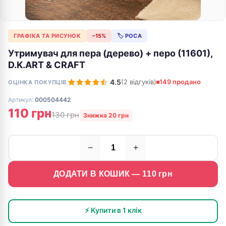
ГРАФІКА ТА РИСУНОК
−15%
🏷 РОСА
Утримувач для пера (дерево) + перо (11601),
D.K.ART & CRAFT
4.5
(2 відгуків)
149 продано
ОЦІНКА ПОКУПЦІВ
Артикул:
000504442
110 грн
130 грн
Знижка 20 грн
−
+
ДОДАТИ В КОШИК —
110
грн
⚡ Купити в 1 клік