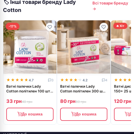
🏷 Інші товари бренду Lady
волокна. За 49.99 грн ви отримуєте справжню якість.
Всі товари бренду
→
Cotton
🔥 Хіт
-17%
★★★★★
★★★★★
★★★★★
★★★★★
★★★★
★★★★
4.7
3
4.2
4
Ватні палечки Lady
Ватні палечки Lady
Ватні диск
Cotton політилен 100 шт
Cotton політилен 300 шт
150+ 25 ш
15643
18038
33 грн
80 грн
120 грн
40 грн
80 грн
1
До кошика
До кошика
До