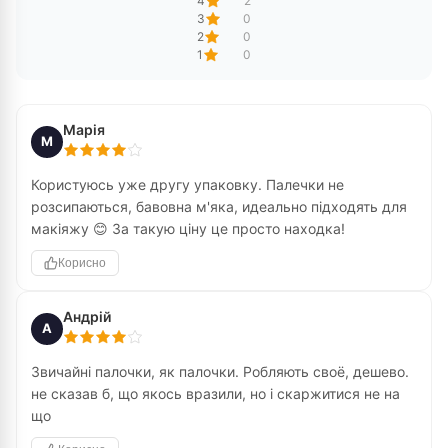
4
2
3
0
2
0
1
0
Марія
М
Користуюсь уже другу упаковку. Палечки не
розсипаються, бавовна м'яка, идеально підходять для
макіяжу 😊 За такую ціну це просто находка!
Корисно
Андрій
А
Звичайні палочки, як палочки. Робляють своё, дешево.
не сказав б, що якось вразили, но і скаржитися не на
що