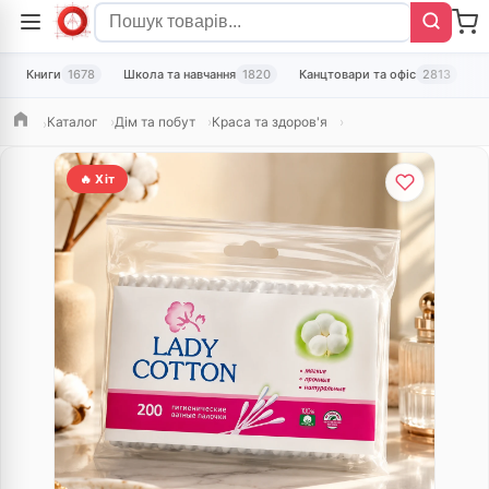
Книги
1678
Школа та навчання
1820
Канцтовари та офіс
2813
Т
Каталог
Дім та побут
Краса та здоров'я
Головна
🔥 Хіт