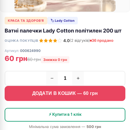
КРАСА ТА ЗДОРОВ'Я
🏷 Lady Cotton
Ватні палечки Lady Cotton політилен 200 шт
4.0
(2 відгуків)
36 продано
ОЦІНКА ПОКУПЦІВ
Артикул:
000624990
60 грн
60 грн
Знижка 0 грн
−
+
ДОДАТИ В КОШИК —
60
грн
⚡ Купити в 1 клік
Мінімальна сума замовлення —
500 грн