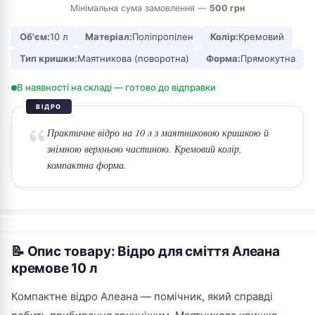
Мінімальна сума замовлення —
500 грн
Об'єм:
10 л
Матеріал:
Поліпропілен
Колір:
Кремовий
Тип кришки:
Маятникова (поворотна)
Форма:
Прямокутна
В наявності на складі — готово до відправки
ВІДРО
Практичне відро на 10 л з маятниковою кришкою й
знімною верхньою частиною. Кремовий колір,
компактна форма.
📝 Опис товару: Відро для сміття Алеана
кремове 10 л
Компактне відро Алеана — помічник, який справді