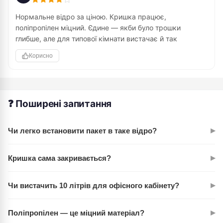
Нормальне відро за ціною. Кришка працює,
поліпропілен міцний. Єдине — якби було трошки
глибше, але для типової кімнати вистачає й так
Корисно
❓ Поширені запитання
▸
Чи легко встановити пакет в таке відро?
Дуже легко. Верхня частина знімається повністю, так що
▸
Кришка сама закривається?
ви просто вкладаєте пакет. Не потрібно воювати з тісною
горловиною — все логічно влаштовано.
Так. Маятникова кришка повертається в початкове
▸
Чи вистачить 10 літрів для офісного кабінету?
положення автоматично після того, як ви припиняєте
натискати. Це зручно й гігієнічно.
У більшості випадків так. Для 1–2 осіб об'єму цілком
▸
Поліпропілен — це міцний матеріал?
достатньо на кілька днів. Якщо відходів більше, варто