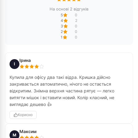
На основі 2 відгуків
5
0
4
2
3
0
2
0
1
0
Ірина
І
Купила для офісу два такі відра. Кришка дійсно
закривається автоматично, нічого не остається
відкритим. Знімна верхня частина рятує — легко
витягти мішок і вставити новий. Колір класний, не
виглядає дешево 👍
Корисно
Максим
М