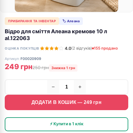
ПРИБИРАННЯ ТА ІНВЕНТАР
🏷 Алеана
Відро для сміття Алеана кремове 10 л
al.122063
4.0
(2 відгуків)
155 продано
ОЦІНКА ПОКУПЦІВ
Артикул:
F00020909
249 грн
250 грн
Знижка 1 грн
−
+
ДОДАТИ В КОШИК —
249
грн
⚡ Купити в 1 клік