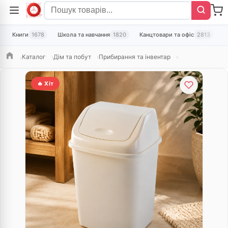
Книги
1678
Школа та навчання
1820
Канцтовари та офіс
2813
Т
Каталог
Дім та побут
Прибирання та інвентар
Головна
🔥 Хіт