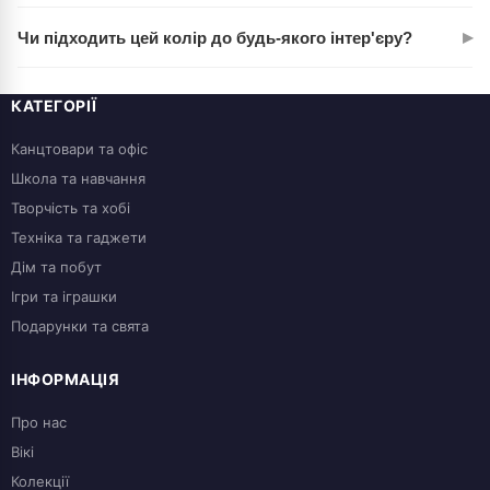
розглянути модель побільше.
Так, поліпропілен стійкий до впливу вологи, не ржавіє й
▸
Чи підходить цей колір до будь-якого інтер'єру?
довго зберігає форму. При нормальному використанні таке
відро прослужить кілька років.
Кремовий — універсальний нейтральний колір, що
гармоніює з більшістю офісних стилів і домашнім дизайном.
КАТЕГОРІЇ
Компактна прямокутна форма теж не вкрай контрастна.
Канцтовари та офіс
Школа та навчання
Творчість та хобі
Техніка та гаджети
Дім та побут
Ігри та іграшки
Подарунки та свята
ІНФОРМАЦІЯ
Про нас
Вікі
Колекції