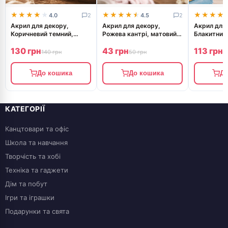
★★★★★
★★★★★
★★★★★
★★★★★
★★★★
★★★★
4.0
2
4.5
2
Акрил для декору,
Акрил для декору,
Акрил для 
Коричневий темний,
Рожева кантрі, матовий,
Блакитний 
матовий, 75 мл, ROSA
20 мл, ROSA TALENT
матовий, 7
130 грн
43 грн
113 грн
TALENT
TALENT
140 грн
50 грн
1
До кошика
До кошика
До
КАТЕГОРІЇ
Канцтовари та офіс
Школа та навчання
Творчість та хобі
Техніка та гаджети
Дім та побут
Ігри та іграшки
Подарунки та свята