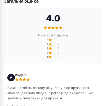
Загальна оцінка
4.0
На основі 2 відгуків
5
0
4
2
3
0
2
0
1
0
Андрій
А
Відмінна якість за таку ціну! Беру вже другий раз.
Фанера ідеально гладка, пірограф їде як масло. Вже
зробив кілька панно для друзів 🔥