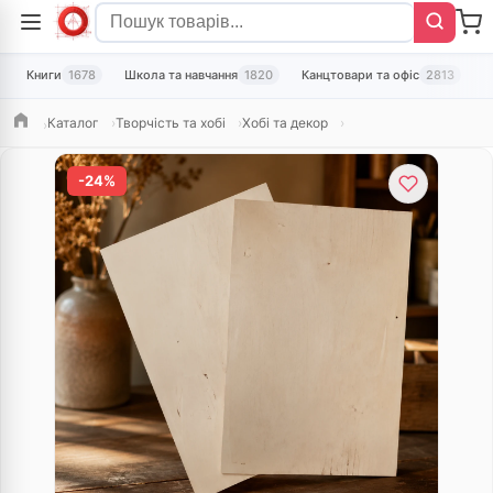
Книги
1678
Школа та навчання
1820
Канцтовари та офіс
2813
Т
Каталог
Творчість та хобі
Хобі та декор
Головна
-24%