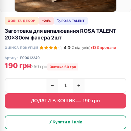
ХОБІ ТА ДЕКОР
−24%
🏷 ROSA TALENT
Заготовка для випалювання ROSA TALENT
20x30см фанера 2шт
4.0
(2 відгуків)
133 продано
ОЦІНКА ПОКУПЦІВ
Артикул:
F00012249
190 грн
250 грн
Знижка 60 грн
−
+
ДОДАТИ В КОШИК —
190
грн
⚡ Купити в 1 клік