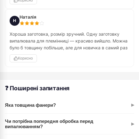
Корисно
Наталія
Н
Хороша заготовка, розмір зручний. Одну заготовку
випалювала для племінниці — красиво вийшло. Можна
було б товщину побільше, але для новичка в самий раз
Корисно
❓ Поширені запитання
▸
Яка товщина фанери?
Товщина становить приблизно 3-4 мм. Це оптимальна
Чи потрібна попередня обробка перед
▸
товщина для випалювання пірографом — достатньо щільна,
випалюванням?
але не важка в роботі.
Ні, заготовка вже готова до використання. Поверхня гладка