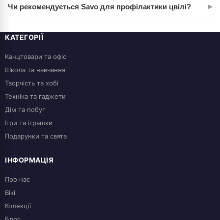
▸
Чи рекомендується Savo для профілактики цвілі?
застосування проведіть провітрювання приміщення,
утримуйте дітей і тварин від обробленої площі.
Так, дуже. Обробіть це засобом місця, де вже був грибок,
чи вологі кути — это предотвратит повторное появление
КАТЕГОРІЇ
плесени на 3-6 месяцев.
Канцтовари та офіс
Школа та навчання
Творчість та хобі
Техніка та гаджети
Дім та побут
Ігри та іграшки
Подарунки та свята
ІНФОРМАЦІЯ
Про нас
Вікі
Колекції
Блог