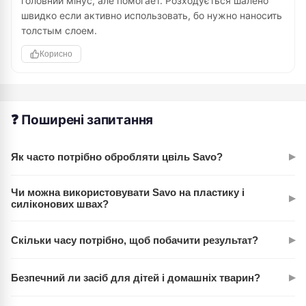
головний мінус, але помогает. Розходується шалено
швидко если активно использовать, бо нужно наносить
толстым слоем.
Корисно
❓ Поширені запитання
▸
Як часто потрібно обробляти цвіль Savo?
Залежить від вологості. Профілактично обробляйте раз на
Чи можна використовувати Savo на пластику і
▸
3-6 місяців, якщо цвіль часто повертається. Однак один
силіконових швах?
обробіток зазвичай дає результат на кілька місяців.
Так, засіб безпечний для пластику, силікону та керамічної
▸
Скільки часу потрібно, щоб побачити результат?
плитки. Перед першим застосуванням протестуйте на
невеликій ділянці.
Перші результати видно вже через 2-3 дні. Чорні плями
▸
Безпечний ли засіб для дітей і домашніх тварин?
починають світліти, а максимальний ефект досягається за
тиждень.
Засіб токсичний. Протягом обробки і перші 2-3 години після