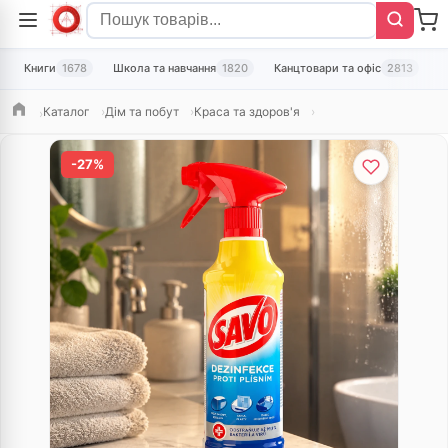
Книги
1678
Школа та навчання
1820
Канцтовари та офіс
2813
Т
Каталог
Дім та побут
Краса та здоров'я
Головна
-27%