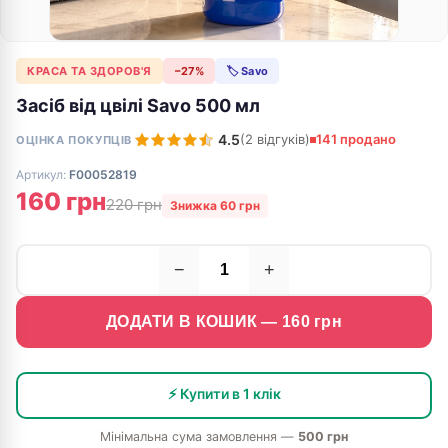
КРАСА ТА ЗДОРОВ'Я
−27%
🏷 Savo
Засіб від цвілі Savo 500 мл
4.5
(2 відгуків)
141 продано
ОЦІНКА ПОКУПЦІВ
Артикул:
F00052819
160 грн
220 грн
Знижка 60 грн
−
+
ДОДАТИ В КОШИК —
160
грн
⚡ Купити в 1 клік
Мінімальна сума замовлення —
500 грн