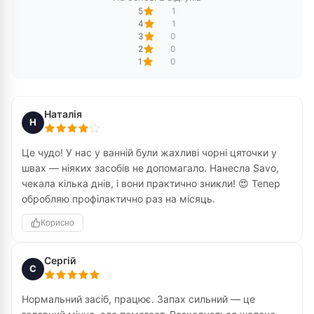
5
1
4
1
3
0
2
0
1
0
Наталія
Н
Це чудо! У нас у ванній були жахливі чорні цяточки у
швах — ніяких засобів не допомагало. Нанесла Savo,
чекала кілька днів, і вони практично зникли! 😍 Тепер
обробляю профілактично раз на місяць.
Корисно
Сергій
С
Нормальний засіб, працює. Запах сильний — це