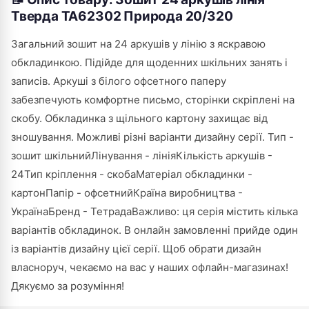
Тверда ТА62302 Природа 20/320
Загальний зошит на 24 аркушів у лінію з яскравою
обкладинкою. Підійде для щоденних шкільних занять і
записів. Аркуші з білого офсетного паперу
забезпечують комфортне письмо, сторінки скріплені на
скобу. Обкладинка з щільного картону захищає від
зношування. Можливі різні варіанти дизайну серії. Тип -
зошит шкільнийЛінування - лініяКількість аркушів -
24Тип кріплення - скобаМатеріал обкладинки -
картонПапір - офсетнийКраїна виробництва -
УкраїнаБренд - ТетрадаВажливо: ця серія містить кілька
варіантів обкладинок. В онлайн замовленні прийде один
із варіантів дизайну цієї серії. Щоб обрати дизайн
власноруч, чекаємо на вас у наших офлайн-магазинах!
Дякуємо за розуміння!