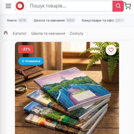
Книги
1678
Школа та навчання
1820
Канцтовари та офіс
2813
Т
Каталог
Школа та навчання
Zoshyty
Головна
-21%
✨ Новинка