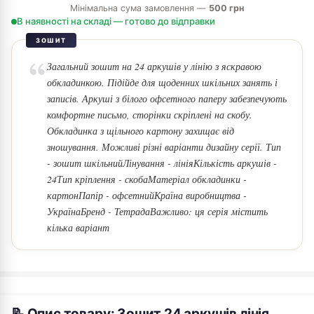
Мінімальна сума замовлення —
500 грн
В наявності на складі — готово до відправки
ЗОШИТ
Загальний зошит на 24 аркушів у лінію з яскравою
обкладинкою. Підійде для щоденних шкільних занять і
записів. Аркуші з білого офсетного паперу забезпечують
комфортне письмо, сторінки скріплені на скобу.
Обкладинка з щільного картону захищає від
зношування. Можливі різні варіанти дизайну серії. Тип
- зошит шкільнийЛінування - лініяКількість аркушів -
24Тип кріплення - скобаМатеріал обкладинки -
картонПапір - офсетнийКраїна виробництва -
УкраїнаБренд - ТетрадаВажливо: ця серія містить
кілька варіант
📝 Опис товару: Зошит 24 аркушів лінія