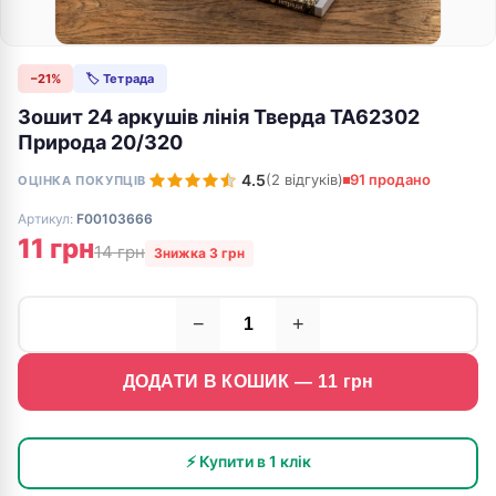
−21%
🏷 Тетрада
Зошит 24 аркушів лінія Тверда ТА62302
Природа 20/320
4.5
(2 відгуків)
91 продано
ОЦІНКА ПОКУПЦІВ
Артикул:
F00103666
11 грн
14 грн
Знижка 3 грн
−
+
ДОДАТИ В КОШИК —
11
грн
⚡ Купити в 1 клік