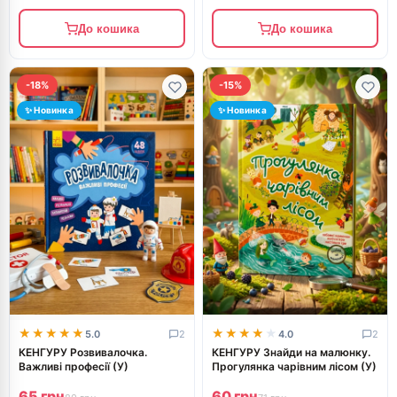
До кошика
До кошика
-18%
-15%
✨ Новинка
✨ Новинка
★★★★★
★★★★★
★★★★★
★★★★★
5.0
2
4.0
2
КЕНГУРУ Розвивалочка.
КЕНГУРУ Знайди на малюнку.
Важливі професії (У)
Прогулянка чарівним лісом (У)
65 грн
60 грн