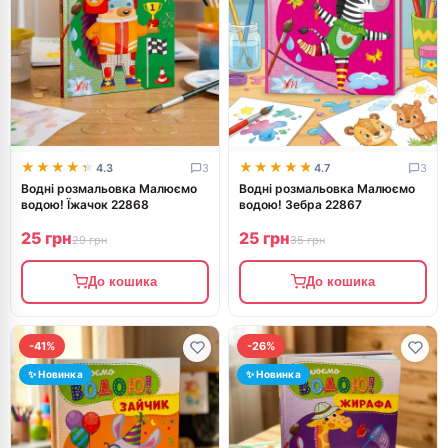
★★★★★
★★★★★
★★★★★
★★★★★
4.3
3
4.7
3
Водні розмальовка Малюємо
Водні розмальовка Малюємо
водою! Їжачок 22868
водою! Зебра 22867
25 грн
25 грн
29 грн
35 грн
До кошика
До кошика
-41%
-26%
✨ Новинка
✨ Новинка