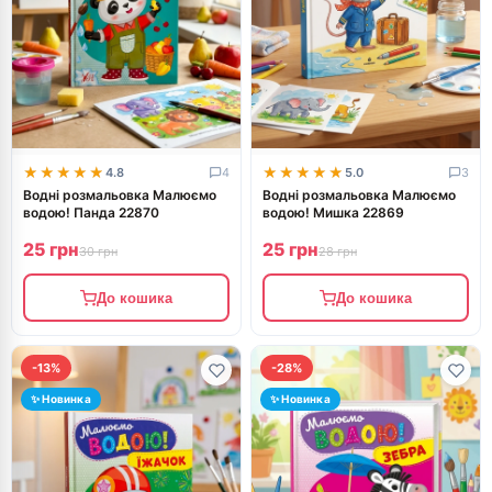
★★★★★
★★★★★
★★★★★
★★★★★
4.8
4
5.0
3
Водні розмальовка Малюємо
Водні розмальовка Малюємо
водою! Панда 22870
водою! Мишка 22869
25 грн
25 грн
30 грн
28 грн
До кошика
До кошика
-13%
-28%
✨ Новинка
✨ Новинка