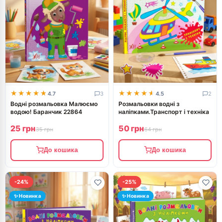
★★★★★
★★★★★
★★★★★
★★★★★
4.7
3
4.5
2
Водні розмальовка Малюємо
Розмальовки водні з
водою! Баранчик 22864
наліпками.Транспорт і техніка
25 грн
50 грн
35 грн
64 грн
До кошика
До кошика
-24%
-25%
✨ Новинка
✨ Новинка