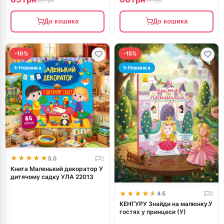
80 грн
71 грн
До кошика
До кошика
-10%
-15%
✨ Новинка
✨ Новинка
★★★★★
★★★★★
5.0
2
Книга Маленький декоратор У
дитячому садку УЛА 22013
★★★★★
★★★★★
4.5
2
КЕНГУРУ Знайди на малюнку.У
гостях у принцеси (У)