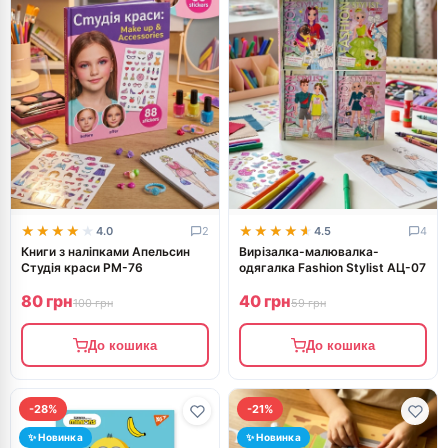
★★★★★
★★★★★
★★★★★
★★★★★
4.0
2
4.5
4
Книги з наліпками Апельсин
Вирізалка-малювалка-
Студія краси РМ-76
одягалка Fashion Stylist АЦ-07
80 грн
40 грн
100 грн
59 грн
До кошика
До кошика
-28%
-21%
✨ Новинка
✨ Новинка