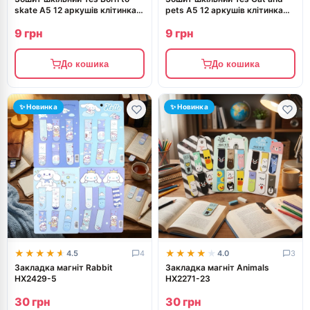
skate А5 12 аркушів клітинка
pets А5 12 аркушів клітинка
768714
768700
9 грн
9 грн
До кошика
До кошика
✨ Новинка
✨ Новинка
★★★★★
★★★★★
★★★★★
★★★★★
4.5
4
4.0
3
Закладка магніт Rabbit
Закладка магніт Animals
HX2429-5
HX2271-23
30 грн
30 грн