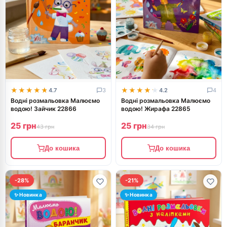
★★★★★
★★★★★
★★★★★
★★★★★
4.7
3
4.2
4
Водні розмальовка Малюємо
Водні розмальовка Малюємо
водою! Зайчик 22866
водою! Жирафа 22865
25 грн
25 грн
43 грн
34 грн
До кошика
До кошика
-28%
-21%
✨ Новинка
✨ Новинка