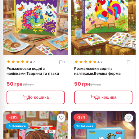
★★★★★
★★★★★
★★★★★
★★★★★
4.7
3
4.7
3
Розмальовки водні з
Розмальовки водні з
наліпками.Тварини та птахи
наліпками.Велика ферма
50 грн
50 грн
66 грн
67 грн
До кошика
До кошика
-28%
-28%
✨ Новинка
✨ Новинка