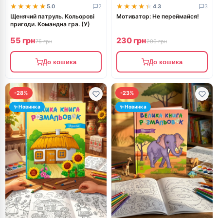
★★★★★
★★★★★
★★★★★
★★★★★
5.0
2
4.3
3
Щенячий патруль. Кольорові
Мотиватор: Не переймайся!
пригоди. Командна гра. (У)
55 грн
230 грн
75 грн
290 грн
До кошика
До кошика
-28%
-23%
✨ Новинка
✨ Новинка