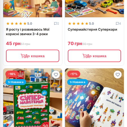
★★★★★
★★★★★
★★★★★
★★★★★
5.0
2
5.0
4
Я росту і розвиваюсь Мої
Супермайстерня Суперкари
корисні звички 3-4 роки
45 грн
70 грн
51 грн
90 грн
До кошика
До кошика
-16%
-17%
✨ Новинка
✨ Новинка