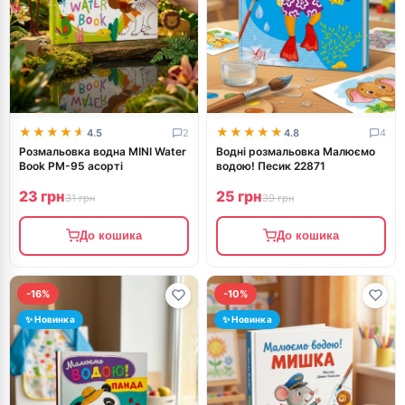
★★★★★
★★★★★
★★★★★
★★★★★
4.5
2
4.8
4
Розмальовка водна MINI Water
Водні розмальовка Малюємо
Book РМ-95 асорті
водою! Песик 22871
23 грн
25 грн
31 грн
39 грн
До кошика
До кошика
-16%
-10%
✨ Новинка
✨ Новинка