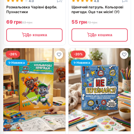
★★★★★
★★★★★
★★★★★
★★★★★
4.0
2
4.8
4
Розмальовка Чарівні фарби.
Щенячий патруль. Кольорові
Пухнастики
пригоди. Оце так місія! (У)
69 грн
55 грн
83 грн
73 грн
До кошика
До кошика
-26%
-20%
✨ Новинка
✨ Новинка