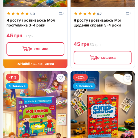
★★★★★
★★★★★
★★★★★
★★★★★
5.0
3
4.7
3
Я росту і розвиваюсь Моя
Я росту і розвиваюсь Мої
прогулянка 3-4 роки
щоденні справи 3-4 роки
45 грн
88 грн
45 грн
53 грн
До кошика
До кошика
-11%
-22%
✨ Новинка
✨ Новинка