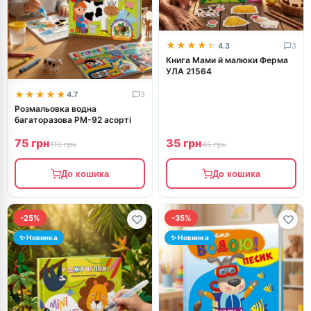
★★★★★
★★★★★
4.3
3
Книга Мами й малюки Ферма
УЛА 21564
★★★★★
★★★★★
4.7
3
Розмальовка водна
багаторазова РМ-92 асорті
75 грн
35 грн
110 грн
45 грн
До кошика
До кошика
-25%
-35%
✨ Новинка
✨ Новинка