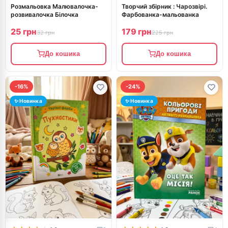
Розмальовка Малювалочка-
Творчий збірник : Чарозвірі.
розвивалочка Білочка
Фарбованка-мальованка
25 грн
179 грн
32 грн
225 грн
До кошика
До кошика
-16%
-24%
✨ Новинка
✨ Новинка