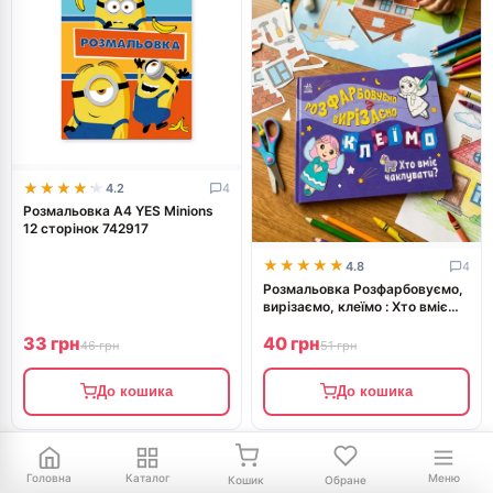
★★★★★
★★★★★
4.2
4
Розмальовка А4 YES Minions
12 сторінок 742917
★★★★★
★★★★★
4.8
4
Розмальовка Розфарбовуємо,
вирізаємо, клеїмо : Хто вміє
чаклувати? (у)
33 грн
40 грн
46 грн
51 грн
До кошика
До кошика
-30%
-16%
Головна
Каталог
Меню
Кошик
Обране
✨ Новинка
✨ Новинка