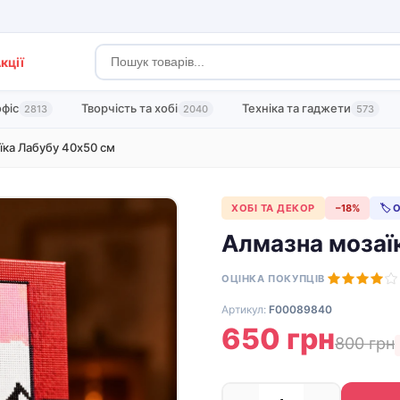
кції
офіс
Творчість та хобі
Техніка та гаджети
2813
2040
573
їка Лабубу 40х50 см
ХОБІ ТА ДЕКОР
−18%
🏷 
Алмазна мозаї
ОЦІНКА ПОКУПЦІВ
Артикул:
F00089840
650 грн
800 грн