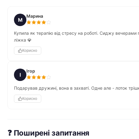
Марина
М
Купила як терапію від стресу на роботі. Сиджу вечерами 
ліжка 💎
Корисно
Ігор
І
Подарував дружині, вона в захваті. Одне але - лоток тріш
Корисно
❓ Поширені запитання