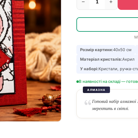
−
+
М
Розмір картини:
40х50 см
Матеріал кристалів:
Акрил
У наборі:
Кристали, ручка-сти
В наявності на складі — готов
АЛМАЗНА
Готовий набір алмазної
мерехтить в світлі.