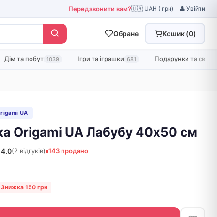
Передзвонити вам?
🇺🇦 UAH ( грн)
👤 Увійти
Обране
Кошик (
0
)
Дім та побут
Ігри та іграшки
Подарунки та свята
1039
681
Origami UA
ка Origami UA Лабубу 40х50 см
4.0
(2 відгуків)
143 продано
Знижка 150 грн