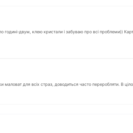
по годині-двум, клею кристали і забуваю про всі проблеми)) Ка
ки маловат для всіх страз, доводиться часто переробляти. В ціл