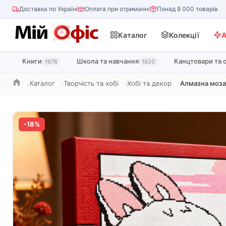
Доставка по Україні
Оплата при отриманні
Понад 8 000 товарів
Каталог
Колекції
А
Книги
Школа та навчання
Канцтовари та 
1678
1820
Каталог
Творчість та хобі
Хобі та декор
Алмазна моза
Головна
-18%