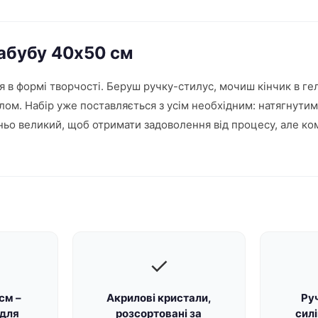
Лабубу 40х50 см
я в формі творчості. Беруш ручку-стилус, мочиш кінчик в ге
тлом. Набір уже поставляється з усім необхідним: натягнути
тньо великий, щоб отримати задоволення від процесу, але ко
✓
см –
Акрилові кристали,
Ру
 для
розсортовані за
силі