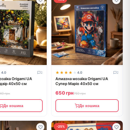
★
★
★★★★★
★★★★★
4.0
2
4.0
2
заїка Origami UA
Алмазна мозаїка Origami UA
двір 40х50 см
Супер Маріо 40х50 см
650 грн
40 грн
760 грн
До кошика
До кошика
-25%