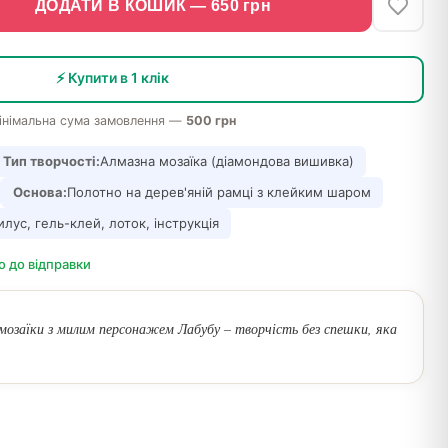
ДОДАТИ В КОШИК —
650
грн
⚡ Купити в 1 клік
інімальна сума замовлення —
500 грн
Тип творчості:
Алмазна мозаїка (діамондова вишивка)
Основа:
Полотно на дерев'яній рамці з клейким шаром
лус, гель-клей, лоток, інструкція
о до відправки
 мозаїки з милим персонажем Лабубу – творчість без спешки, яка