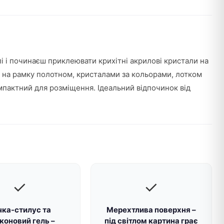
лі і починаєш приклеювати крихітні акрилові кристали на
м на рамку полотном, кристалами за кольорами, лотком
мпактний для розміщення. Ідеальний відпочинок від
✓
✓
чка-стилус та
Мерехтлива поверхня –
коновий гель –
під світлом картина грає