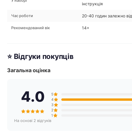
У наборі
інструкція
Час роботи
20-40 годин залежно ві
Рекомендований вік
14+
⭐ Відгуки покупців
Загальна оцінка
4.0
5
4
3
2
1
На основі 2 відгуків