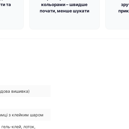
ти та
кольорами – швидше
зру
почати, менше шукати
прик
ндова вишивка)
рамці з клейким шаром
 гель-клей, лоток,