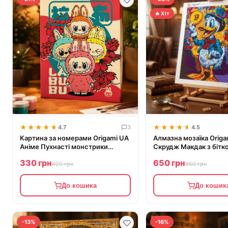
🔥 Хіт
★★★★★
★★★★★
★★★★★
★★★★★
4.7
3
4.5
Картина за номерами Origami UA
Алмазна мозаїка Origa
Аніме Пухнасті монстрики
Скрудж Макдак з бітк
Лабубу 40х50 см
40х50 см
330 грн
650 грн
420 грн
850 грн
До кошика
До кошик
-13%
-16%