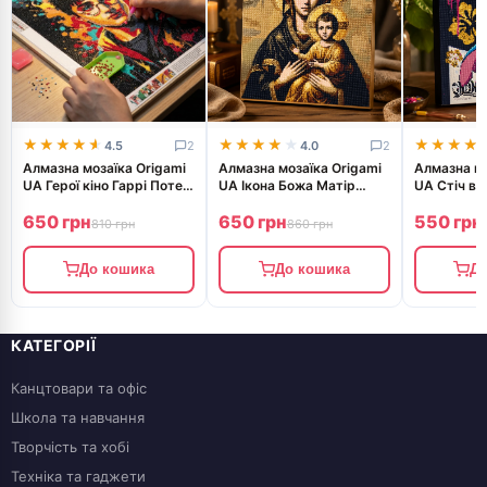
★★★★★
★★★★★
★★★★★
★★★★★
★★★★
★★★★
4.5
2
4.0
2
Алмазна мозаїка Origami
Алмазна мозаїка Origami
Алмазна мо
UA Герої кіно Гаррі Потер
UA Ікона Божа Матір
UA Стіч в 
40х50 см
40х50 см
40х50 см 
650 грн
650 грн
550 грн
810 грн
860 грн
До кошика
До кошика
До
КАТЕГОРІЇ
Канцтовари та офіс
Школа та навчання
Творчість та хобі
Техніка та гаджети