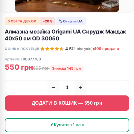
ХОБІ ТА ДЕКОР
−20%
🏷 Origami UA
Алмазна мозаїка Origami UA Скрудж Макдак
40х50 см OD 30050
4.5
(2 відгуків)
109 продано
ОЦІНКА ПОКУПЦІВ
Артикул:
F00077783
550 грн
695 грн
Знижка 145 грн
−
+
ДОДАТИ В КОШИК —
550
грн
⚡ Купити в 1 клік