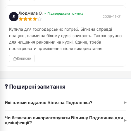
Людмила О.
✓ Підтверджена покупка
Л
2025-11-21
Купила для господарських потреб. Білизна справді
працює, плями на білому одязі зникають. Також зручно
для чищення раковини на кухні. Єдине, треба
провітрювати приміщення після використання.
Корисно
❓ Поширені запитання
▸
Які плями видаляє Білизна Подолянка?
Білизна Подолянка ефективно справляється зі складними
Чи безпечно використовувати Білизну Подолянка для
▸
плямами на білизні, а також використовується для
дезінфекції?
чищення ванної кімнати та кухні.