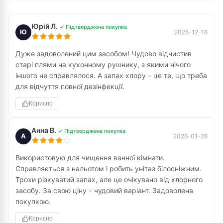
Юрій Л.
✓ Підтверджена покупка
Ю
2025-12-16
Дуже задоволений цим засобом! Чудово відчистив
старі плями на кухонному рушнику, з якими нічого
іншого не справлялося. А запах хлору – це те, що треба
для відчуття повної дезінфекції.
Корисно
Анна В.
✓ Підтверджена покупка
А
2026-01-28
Використовую для чищення ванної кімнати.
Справляється з нальотом і робить унітаз білосніжним.
Трохи різкуватий запах, але це очікувано від хлорного
засобу. За свою ціну – чудовий варіант. Задоволена
покупкою.
Корисно