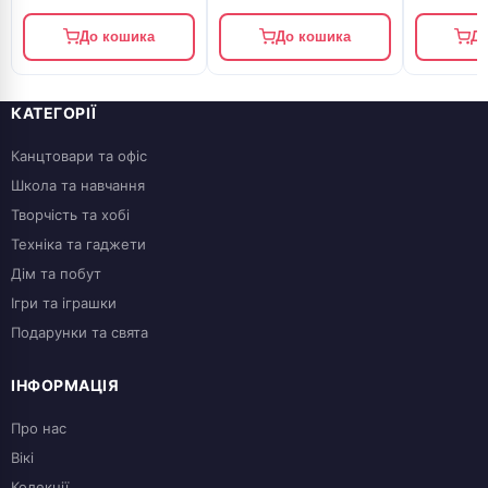
До кошика
До кошика
До
КАТЕГОРІЇ
Канцтовари та офіс
Школа та навчання
Творчість та хобі
Техніка та гаджети
Дім та побут
Ігри та іграшки
Подарунки та свята
ІНФОРМАЦІЯ
Про нас
Вікі
Колекції