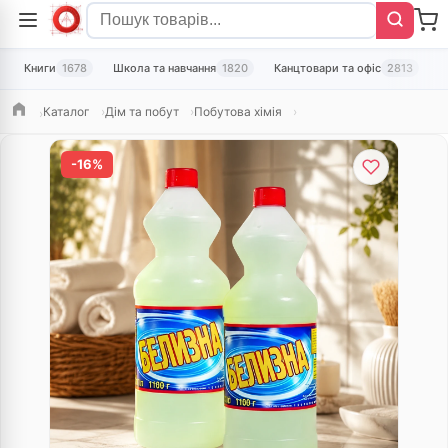
Книги
1678
Школа та навчання
1820
Канцтовари та офіс
2813
Т
Каталог
Дім та побут
Побутова хімія
Головна
-16%