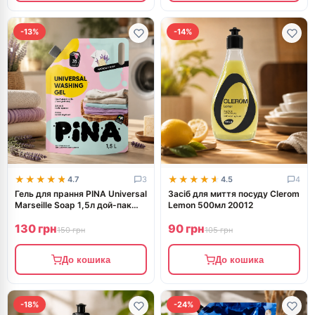
-13%
-14%
★★★★★
★★★★★
★★★★★
★★★★★
4.7
3
4.5
4
Гель для прання PINA Universal
Засіб для миття посуду Clerom
Marseille Soap 1,5л дой-пак
Lemon 500мл 20012
20401
130 грн
90 грн
150 грн
105 грн
До кошика
До кошика
-18%
-24%