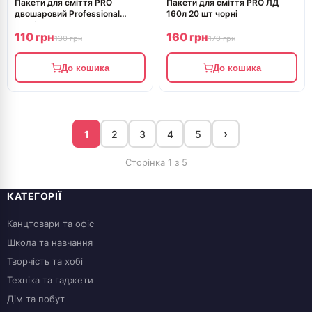
Пакети для смiття PRO
Пакети для смiття PRO ЛД
двошаровий Professional
160л 20 шт чорні
240л\5 шт
110 грн
160 грн
130 грн
170 грн
До кошика
До кошика
›
1
2
3
4
5
Сторінка 1 з 5
КАТЕГОРІЇ
Канцтовари та офіс
Школа та навчання
Творчість та хобі
Техніка та гаджети
Дім та побут