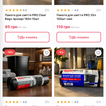
★★★★★
★★★★★
★★★★★
★★★★★
5.0
2
4.0
2
Пакети для сміття PRO Clear
Пакети для сміття PRO 35л
Bags прозорі 160л 10шт
100шт сині
95 грн
110 грн
100 грн
130 грн
До кошика
До кошика
-15%
-5%
★★★★★
★★★★★
★★★★★
★★★★★
4.0
2
4.0
2