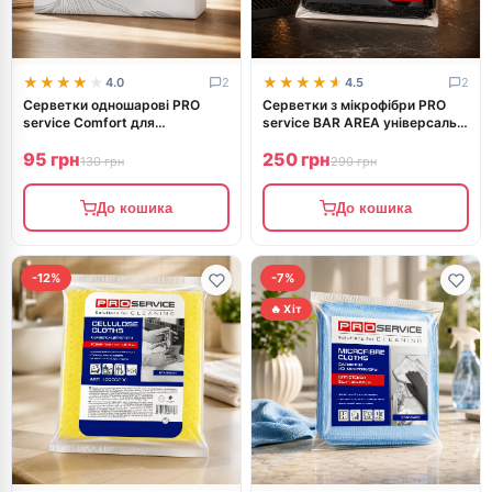
★★★★★
★★★★★
★★★★★
★★★★★
4.0
2
4.5
2
Серветки одношарові PRO
Серветки з мікрофібри PRO
service Comfort для
service BAR AREA універсальні
диспенсерів Z складання
чорні 5 шт
95 грн
250 грн
250шт
130 грн
290 грн
До кошика
До кошика
-12%
-7%
🔥 Хіт