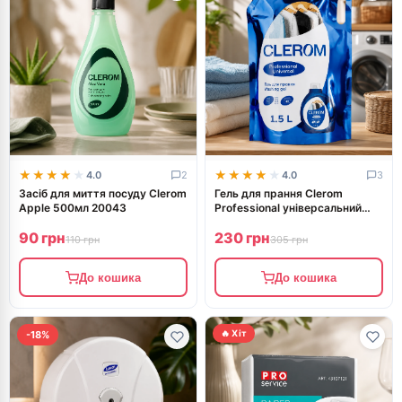
★★★★★
★★★★★
★★★★★
★★★★★
4.0
2
4.0
3
Засіб для миття посуду Clerom
Гель для прання Clerom
Apple 500мл 20043
Professional універсальний
1,5л дой-пак 20111
90 грн
230 грн
110 грн
305 грн
До кошика
До кошика
🔥 Хіт
-18%