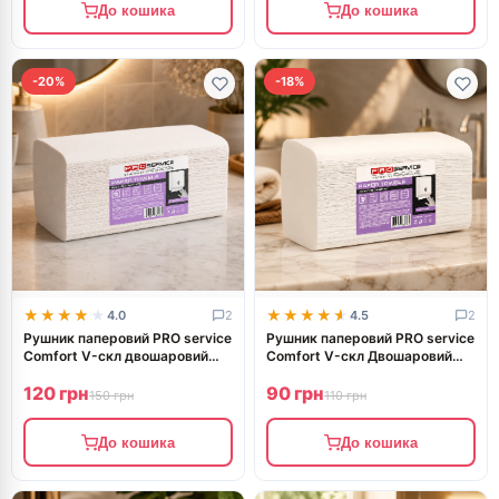
До кошика
До кошика
-20%
-18%
★★★★★
★★★★★
★★★★★
★★★★★
4.0
2
4.5
2
Рушник паперовий PRO service
Рушник паперовий PRO service
Comfort V-скл двошаровий
Comfort V-скл Двошаровий
200шт Білий
150шт Білий
120 грн
90 грн
150 грн
110 грн
До кошика
До кошика