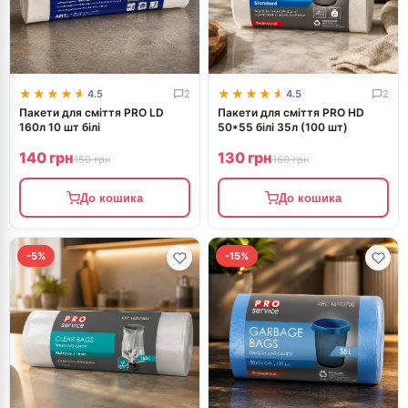
★★★★★
★★★★★
★★★★★
★★★★★
4.5
2
4.5
2
Пакети для сміття PRO LD
Пакети для сміття PRO HD
160л 10 шт білі
50*55 білі 35л (100 шт)
140 грн
130 грн
150 грн
160 грн
До кошика
До кошика
-5%
-15%