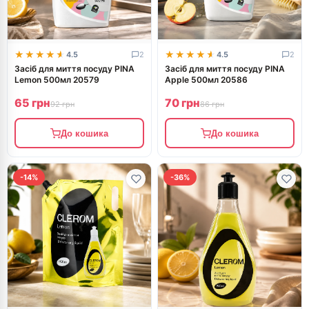
★★★★★
★★★★★
★★★★★
★★★★★
4.5
2
4.5
2
Засіб для миття посуду PINA
Засіб для миття посуду PINA
Lemon 500мл 20579
Apple 500мл 20586
65 грн
70 грн
92 грн
86 грн
До кошика
До кошика
-14%
-36%