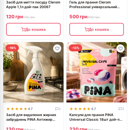
Засіб для миття посуду Clerom
Гель для прання Clerom
Apple 1,1л дой-пак 20067
Professional універсальний
3,5л 20104
120 грн
500 грн
135 грн
660 грн
До кошика
До кошика
-16%
-13%
★★★★★
★★★★★
★★★★★
★★★★★
4.7
3
4.7
3
Засіб для видалення жирних
Капсули для прання PINA
забруднень PINA Антижир
Universal Classic 18шт дой-пак
500мл 20678
20548
130 грн
230 грн
155 грн
265 грн