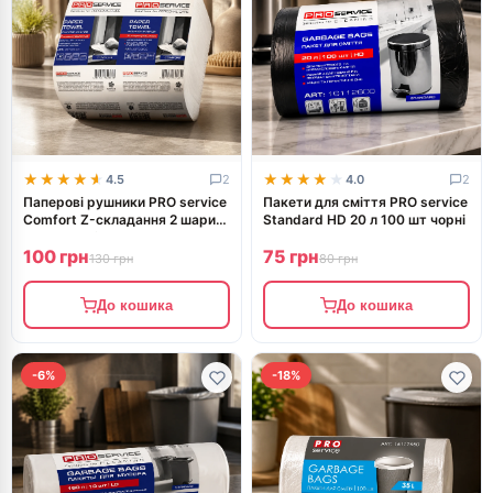
★★★★★
★★★★★
★★★★★
★★★★★
4.5
2
4.0
2
Паперові рушники PRO service
Пакети для сміття PRO service
Comfort Z-складання 2 шари
Standard HD 20 л 100 шт чорні
200 аркушів
100 грн
75 грн
130 грн
80 грн
До кошика
До кошика
-6%
-18%