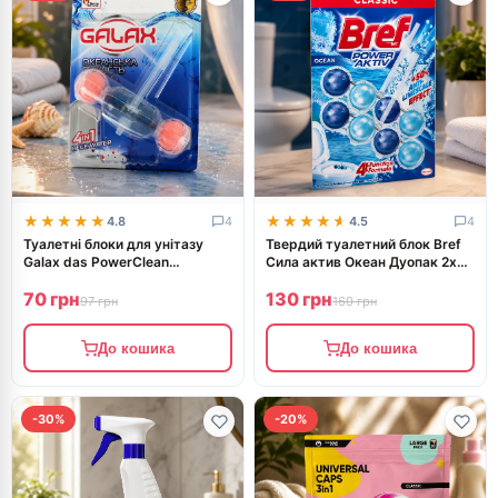
★★★★★
★★★★★
★★★★★
★★★★★
4.8
4
4.5
4
Туалетні блоки для унітазу
Твердий туалетний блок Bref
Galax das PowerClean
Сила актив Океан Дуопак 2х50
Океанська свіжість 55г
г
70 грн
130 грн
97 грн
160 грн
До кошика
До кошика
-30%
-20%