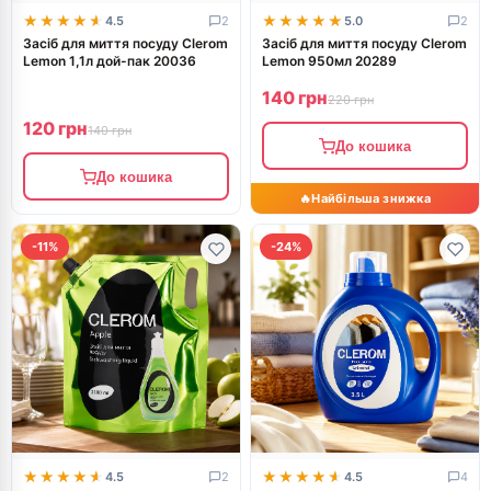
★★★★★
★★★★★
★★★★★
★★★★★
4.5
2
5.0
2
Засіб для миття посуду Clerom
Засіб для миття посуду Clerom
Lemon 1,1л дой-пак 20036
Lemon 950мл 20289
140 грн
220 грн
120 грн
140 грн
До кошика
До кошика
-11%
-24%
★★★★★
★★★★★
★★★★★
★★★★★
4.5
2
4.5
4