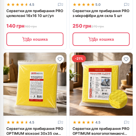
★★★★★
★★★★★
★★★★★
★★★★★
4.5
2
5.0
2
Серветки для прибирання PRO
Серветки для прибирання PRO
целюлозні 16х16 10 шт/уп
з мікрофібри для скла 5 шт
140 грн
250 грн
160 грн
270 грн
До кошика
До кошика
-21%
★★★★★
★★★★★
★★★★★
★★★★★
4.5
2
4.5
2
Серветки для прибирання PRO
Серветки для прибирання PRO
OPTIMUM віскозні 30х35 см
OPTIMUM вологопоглинаючі