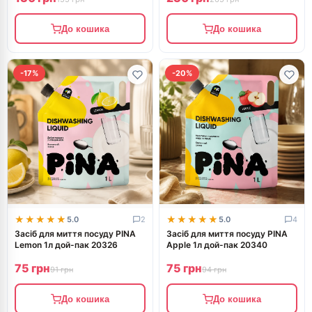
До кошика
До кошика
-17%
-20%
★★★★★
★★★★★
★★★★★
★★★★★
5.0
2
5.0
4
Засіб для миття посуду PINA
Засіб для миття посуду PINA
Lemon 1л дой-пак 20326
Apple 1л дой-пак 20340
75 грн
75 грн
91 грн
94 грн
До кошика
До кошика