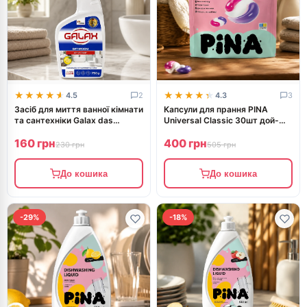
★★★★★
★★★★★
★★★★★
★★★★★
4.5
2
4.3
3
Засіб для миття ванної кімнати
Капсули для прання PINA
та сантехніки Galax das
Universal Classic 30шт дой-
PowerClean Антиналіт 750г
пак 20555
160 грн
400 грн
145840
230 грн
505 грн
До кошика
До кошика
-29%
-18%