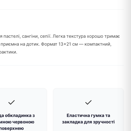
я пастелі, сангіни, сепії. Легка текстура хорошо тримає
, приємна на дотик. Формат 13×21 см — компактний,
рактики.
✓
✓
да обкладинка з
Еластична гумка та
мною червоною
закладка для зручності
поверхнею