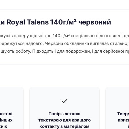
и Royal Talens 140г/м² червоний
ркушів паперу щільністю 140 г/м² спеціально підготовлені дл
 збережуться надовго. Червона обкладинка виглядає стильно
ощують роботу. Підходить і для подорожей, і для серйозної п
✓
астелі,
Папір з легкою
Твер
а інших
текстурою для кращого
приє
хнік
контакту з матеріалом