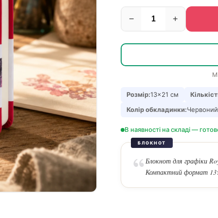
−
+
М
Розмір:
13×21 см
Кількіст
Колір обкладинки:
Червоний
В наявності на складі — готов
БЛОКНОТ
Блокнот для графіки Roya
Компактний формат 13×