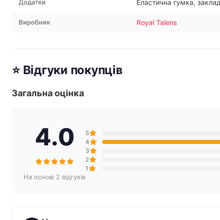
Додатки
Еластична гумка, закла
Виробник
Royal Talens
⭐ Відгуки покупців
Загальна оцінка
4.0
5
4
3
2
1
На основі 2 відгуків