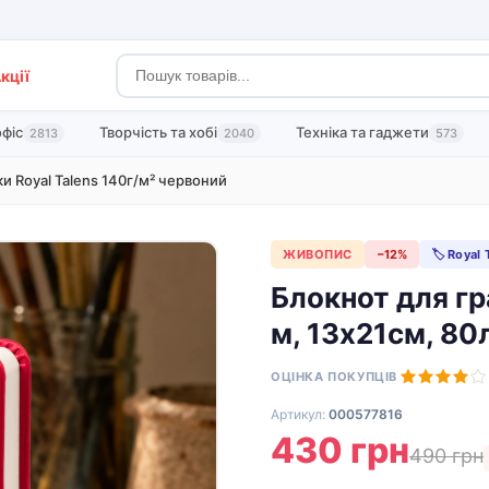
кції
офіс
Творчість та хобі
Техніка та гаджети
2813
2040
573
и Royal Talens 140г/м² червоний
ЖИВОПИС
−12%
🏷 Royal 
Блокнот для гр
м, 13х21см, 80л
ОЦІНКА ПОКУПЦІВ
Артикул:
000577816
430 грн
490 грн