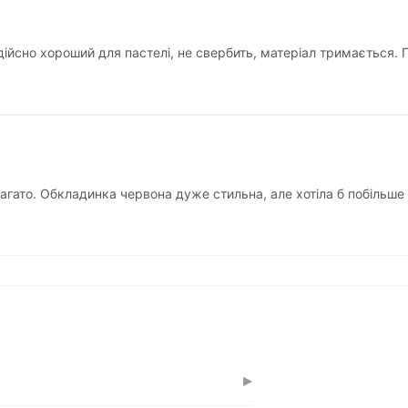
дійсно хороший для пастелі, не свербить, матеріал тримається. 
агато. Обкладинка червона дуже стильна, але хотіла б побільше
▸