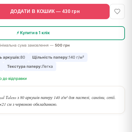
ДОДАТИ В КОШИК —
430
грн
⚡ Купити в 1 клік
інімальна сума замовлення —
500 грн
ь аркушів:
80
Щільність паперу:
140 г/м²
Текстура паперу:
Легка
о до відправки
l Talens з 80 аркушів паперу 140 г/м² для пастелі, сангіни, сепії.
21 см з червоною обкладинкою.