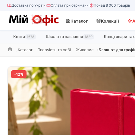
Доставка по Україні
Оплата при отриманні
Понад 8 000 товарів
Каталог
Колекції
А
Книги
Школа та навчання
Канцтовари та 
1678
1820
Каталог
Творчість та хобі
Живопис
Блокнот для графік
Головна
-12%