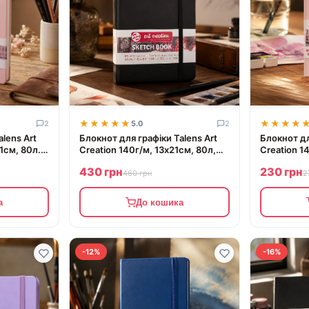
★★★★★
★★★★★
★★★★
★★★★
2
5.0
2
lens Art
Блокнот для графіки Talens Art
Блокнот дл
1см, 80л.,
Creation 140г/м, 13х21см, 80л,
Creation 1
s
чорний, Royal Talens
Pastel Pink
430 грн
230 грн
460 грн
2
а
До кошика
-12%
-16%