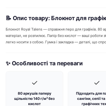
📝 Опис товару: Блокнот для графік
Блокнот Royal Talens — справжня перо для графіків. 80 а
матеріал, не розпилює. Папір без кислот — ваші роботи
легко носити з собою. Гумка і закладка — деталі, що спр
✨ Особливості та переваги
✓
✓
80 аркушів паперу
Підходить для п
щільністю 140 г/м² без
сангіни, сепії т
кислот
графічних те