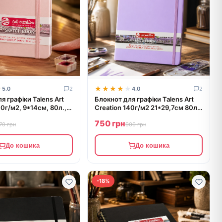
★
★
★★★★★
★★★★★
5.0
2
4.0
2
я графіки Talens Art
Блокнот для графіки Talens Art
40г/м2, 9*14см, 80л.,
Creation 140г/м2 21*29,7см 80л
, Royal Talens
Pastel Violet Royal Talens
750 грн
70 грн
900 грн
До кошика
До кошика
-18%