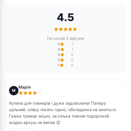
4.5
На основі 2 відгуків
5
1
4
1
3
0
2
0
1
0
Марія
М
Купила для пленерів і дуже задоволена! Паперу
щільний, олівці ліжать гарно, обкладинка не мнеться.
Гумка тримає міцно, за кілька тижнів подорожей
жоден аркуш не випав 😊