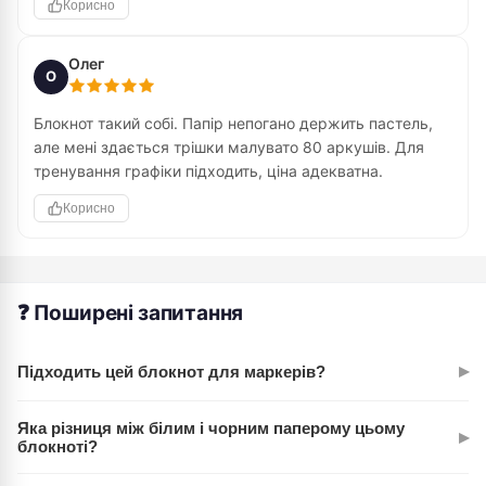
Корисно
Олег
О
Блокнот такий собі. Папір непогано держить пастель,
але мені здається трішки малувато 80 аркушів. Для
тренування графіки підходить, ціна адекватна.
Корисно
❓ Поширені запитання
▸
Підходить цей блокнот для маркерів?
Не рекомендуємо. Щільність 140 г/м² — це для олівців,
Яка різниця між білим і чорним паперому цьому
▸
пастелі, сангіни. Маркери можуть просочуватися.
блокноті?
Спеціалізовані скетчбуки для маркерів мають щільність
У цій моделі білий папір. Чорний варіант — окремий