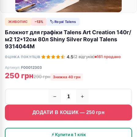
ЖИВОПИС
−13%
🏷 Royal Talens
Блокнот для графіки Talens Art Creation 140г/
м2 12*12см 80л Shiny Silver Royal Talens
9314044M
4.5
(2 відгуків)
161 продано
ОЦІНКА ПОКУПЦІВ
Артикул:
F00012303
250 грн
290 грн
Знижка 40 грн
−
+
ДОДАТИ В КОШИК —
250
грн
⚡ Купити в 1 клік