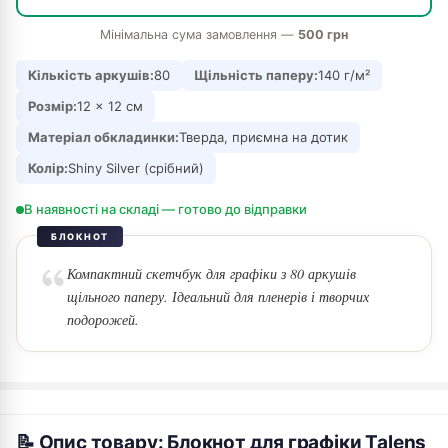
Мінімальна сума замовлення —
500 грн
Кількість аркушів:
80
Щільність паперу:
140 г/м²
Розмір:
12 × 12 см
Матеріал обкладинки:
Тверда, приємна на дотик
Колір:
Shiny Silver (срібний)
В наявності на складі — готово до відправки
БЛОКНОТ
Компактний скетчбук для графіки з 80 аркушів
щільного паперу. Ідеальний для пленерів і творчих
подорожей.
📝 Опис товару: Блокнот для графіки Talens