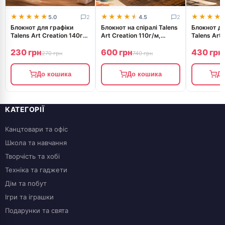
★★★★★
★★★★★
★★★★★
★★★★★
★★★★
★★★★
5.0
2
4.5
2
Блокнот для графіки
Блокнот на спіралі Talens
Блокнот дл
Talens Art Creation 140г/
Art Creation 110г/м,
Talens Art 
м2, 9*14см, 80л., Pastel
21,5х28см, 80л., Royal
м2 13*21см
230 грн
600 грн
430 грн
Pink, Royal Talens
Talens
Silver Roya
270 грн
740 грн
9314042M
До кошика
До кошика
До
КАТЕГОРІЇ
Канцтовари та офіс
Школа та навчання
Творчість та хобі
Техніка та гаджети
Дім та побут
Ігри та іграшки
Подарунки та свята