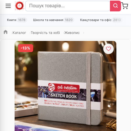
Книги
1678
Школа та навчання
1820
Канцтовари та офіс
2813
Т
Каталог
Творчість та хобі
Живопис
Головна
-13%