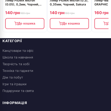
Лінер PIGMA Micron
Лінер PIGMA Micron (0.3),
Лінер-мар
(0.05), 0,2мм, Чорний,
0,35мм, Чорний, Sakura
GRAPHIC 2
Sakura
Sakura
140 грн
140 грн
160 грн
160 грн
160 грн
1
До кошика
До кошика
До
КАТЕГОРІЇ
Канцтовари та офіс
Школа та навчання
Творчість та хобі
Техніка та гаджети
Дім та побут
Ігри та іграшки
Подарунки та свята
ІНФОРМАЦІЯ