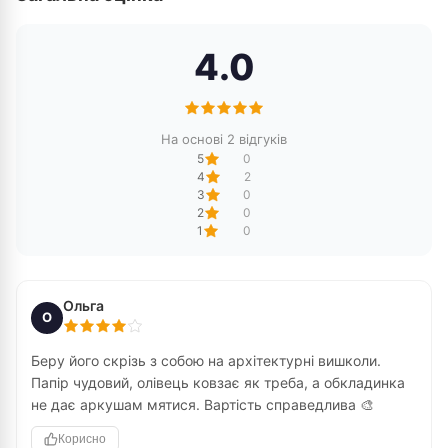
4.0
На основі 2 відгуків
5
0
4
2
3
0
2
0
1
0
Ольга
О
Беру його скрізь з собою на архітектурні вишколи.
Папір чудовий, олівець ковзає як треба, а обкладинка
не дає аркушам мятися. Вартість справедлива 🎨
Корисно