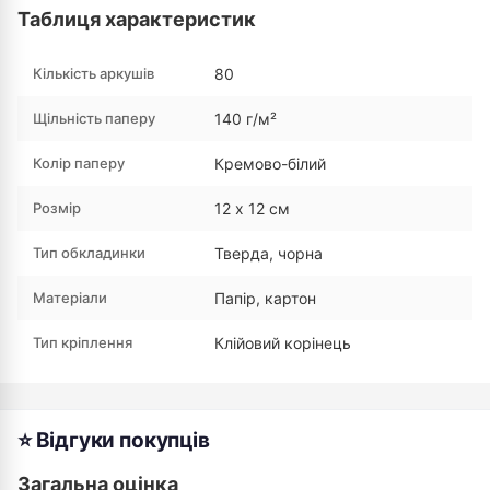
Таблиця характеристик
Кількість аркушів
80
Щільність паперу
140 г/м²
Колір паперу
Кремово-білий
Розмір
12 х 12 см
Тип обкладинки
Тверда, чорна
Матеріали
Папір, картон
Тип кріплення
Клійовий корінець
⭐ Відгуки покупців
Загальна оцінка