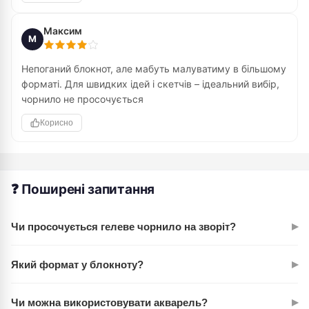
Максим
М
Непоганий блокнот, але мабуть малуватиму в більшому
форматі. Для швидких ідей і скетчів – ідеальний вибір,
чорнило не просочується
Корисно
❓ Поширені запитання
▸
Чи просочується гелеве чорнило на зворіт?
Ні. Папір щільністю 140 г/м² утримує гелеве й олійне
▸
Який формат у блокноту?
чорнило – зворіт залишається чистим. Перевірено на всіх
основних засобах Sakura.
12х12 см. Це квадратний формат, зручний для
▸
Чи можна використовувати акварель?
портативності й одночасно достатній для повноцінних