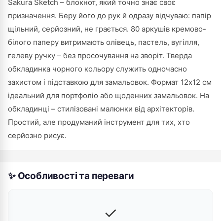
Sakura Sketch – блокнот, який точно знає своє
призначення. Беру його до рук й одразу відчуваю: папір
щільний, серйозний, не грається. 80 аркушів кремово-
білого паперу витримають олівець, пастель, вугілля,
гелеву ручку – без просочування на зворіт. Тверда
обкладинка чорного кольору служить одночасно
захистом і підставкою для замальовок. Формат 12х12 см
ідеальний для портфоліо або щоденних замальовок. На
обкладинці – стилізовані малюнки від архітекторів.
Простий, але продуманий інструмент для тих, хто
серйозно рисує.
✨ Особливості та переваги
✓