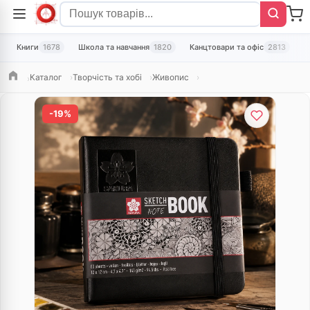
Книги
1678
Школа та навчання
1820
Канцтовари та офіс
2813
Т
Каталог
Творчість та хобі
Живопис
Головна
-19%