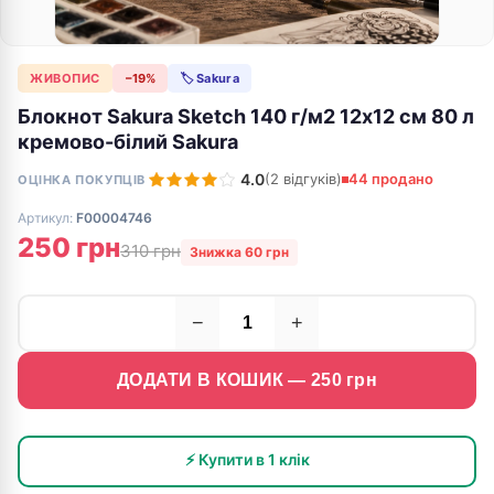
ЖИВОПИС
−19%
🏷 Sakura
Блокнот Sakura Sketch 140 г/м2 12х12 см 80 л
кремово-білий Sakura
4.0
(2 відгуків)
44 продано
ОЦІНКА ПОКУПЦІВ
Артикул:
F00004746
250 грн
310 грн
Знижка 60 грн
−
+
ДОДАТИ В КОШИК —
250
грн
⚡ Купити в 1 клік