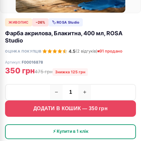
ЖИВОПИС
−26%
🏷 ROSA Studio
Фарба акрилова, Блакитна, 400 мл, ROSA
Studio
4.5
(2 відгуків)
91 продано
ОЦІНКА ПОКУПЦІВ
Артикул:
F00016878
350 грн
475 грн
Знижка 125 грн
−
+
ДОДАТИ В КОШИК —
350
грн
⚡ Купити в 1 клік