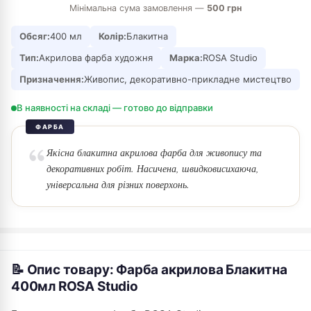
Мінімальна сума замовлення —
500 грн
Обсяг:
400 мл
Колір:
Блакитна
Тип:
Акрилова фарба художня
Марка:
ROSA Studio
Призначення:
Живопис, декоративно-прикладне мистецтво
В наявності на складі — готово до відправки
ФАРБА
Якісна блакитна акрилова фарба для живопису та
декоративних робіт. Насичена, швидковисихаюча,
універсальна для різних поверхонь.
📝 Опис товару: Фарба акрилова Блакитна
400мл ROSA Studio