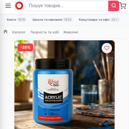
Книги
1678
Школа та навчання
1820
Канцтовари та офіс
2813
Т
Каталог
Творчість та хобі
Живопис
Головна
-26%