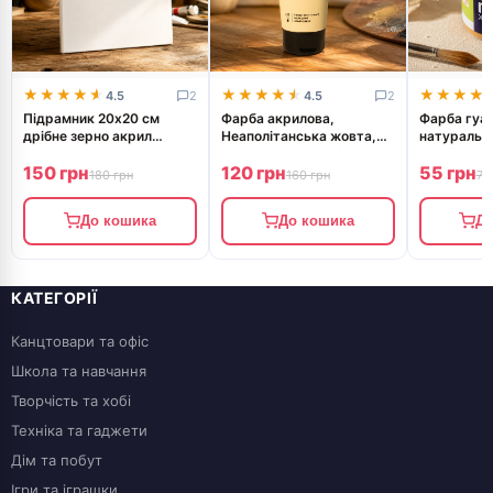
★★★★★
★★★★★
★★★★★
★★★★★
★★★★
★★★★
4.5
2
4.5
2
Підрамник 20х20 см
Фарба акрилова,
Фарба гуа
дрібне зерно акрил
Неаполітанська жовта,
натуральн
бавовна ROSA Studio
75 мл, ROSA Studio
Studio
150 грн
120 грн
55 грн
GPA5252020
180 грн
160 грн
70
До кошика
До кошика
До
КАТЕГОРІЇ
Канцтовари та офіс
Школа та навчання
Творчість та хобі
Техніка та гаджети
Дім та побут
Ігри та іграшки