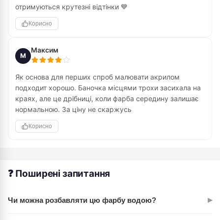
отримуються крутезні відтінки 💙
Корисно
Максим
М
Як основа для перших спроб малювати акрилом
подходит хорошо. Баночка місцями трохи засихала на
краях, але це дрібниці, коли фарба середину залишає
нормальною. За ціну не скаржусь
Корисно
❓ Поширені запитання
▸
Чи можна розбавляти цю фарбу водою?
Так, абсолютно. Акрил ROSA Studio чудово змішується з