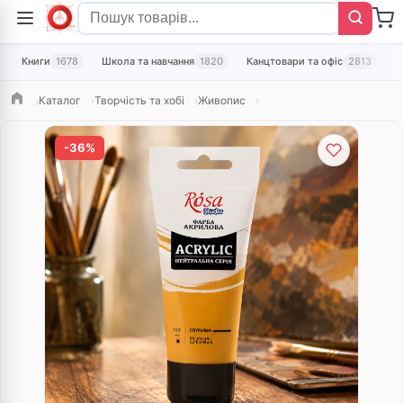
Книги
1678
Школа та навчання
1820
Канцтовари та офіс
2813
Т
Каталог
Творчість та хобі
Живопис
Головна
-36%