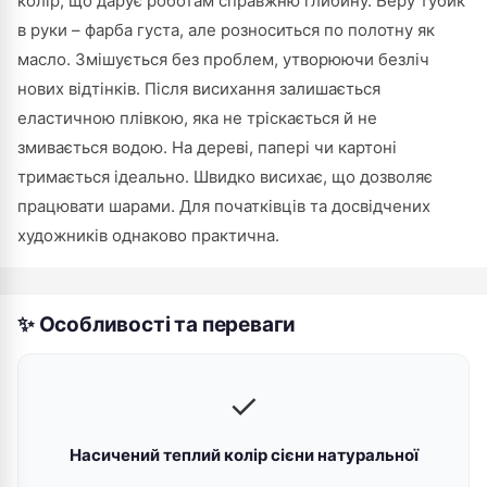
колір, що дарує роботам справжню глибину. Беру тубик
в руки – фарба густа, але розноситься по полотну як
масло. Змішується без проблем, утворюючи безліч
нових відтінків. Після висихання залишається
еластичною плівкою, яка не тріскається й не
змивається водою. На дереві, папері чи картоні
тримається ідеально. Швидко висихає, що дозволяє
працювати шарами. Для початківців та досвідчених
художників однаково практична.
✨ Особливості та переваги
✓
Насичений теплий колір сієни натуральної