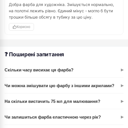
Добра фарба для художніка. Змішується нормально,
на полотні лежить рівно. Єдиний мінус - могло б бути
трошки більше обсягу в тубику за цю ціну.
Корисно
❓ Поширені запитання
▸
Скільки часу висихає ця фарба?
Акрил Rosa Studio висихає швидко – зазвичай перший шар
▸
Чи можна змішувати цю фарбу з іншими акрилами?
готовий за 30-40 хвилин залежно від товщини нанесення й
температури в приміщенні.
Так, абсолютно. Сієна натуральна розноситься без проблем
▸
На скільки вистачить 75 мл для малювання?
й утворює нові відтінки при змішуванні з іншими фарбами
та водою.
Одного тубика достатньо для 2-3 невеликих картин або для
▸
Чи залишиться фарба еластичною через рік?
використання як допоміжного кольору в більших роботах.
Все залежить від техніки нанесення.
Так. Після висихання утворюється еластична плівка, яка