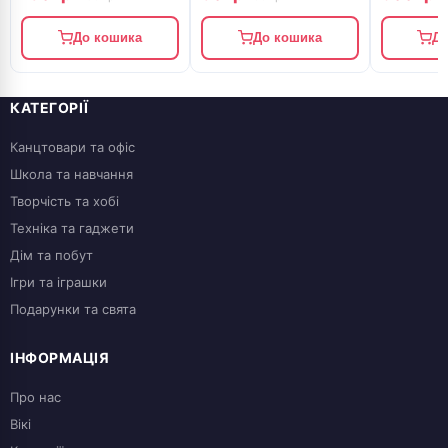
До кошика
До кошика
До
КАТЕГОРІЇ
Канцтовари та офіс
Школа та навчання
Творчість та хобі
Техніка та гаджети
Дім та побут
Ігри та іграшки
Подарунки та свята
ІНФОРМАЦІЯ
Про нас
Вікі