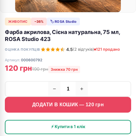
ЖИВОПИС
−36%
🏷 ROSA Studio
Фарба акрилова, Сієна натуральна, 75 мл,
ROSA Studio 423
4.5
(2 відгуків)
121 продано
ОЦІНКА ПОКУПЦІВ
Артикул:
000600792
120 грн
190 грн
Знижка 70 грн
−
+
ДОДАТИ В КОШИК —
120
грн
⚡ Купити в 1 клік