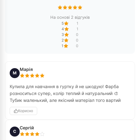
На основі 2 відгуків
5
1
4
1
3
0
2
0
1
0
Марія
М
Купила для навчання в гуртку й не шкодую! Фарба
розноситься супер, колір теплий й натуральний 🎨
Тубик маленький, але якісний матеріал того вартий
Корисно
Сергій
С