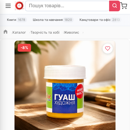
Книги
1678
Школа та навчання
1820
Канцтовари та офіс
2813
Т
Каталог
Творчість та хобі
Живопис
Головна
-8%