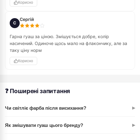
Корисно
Сергій
С
Гарна гуаш за ціною. Змішується добре, колір
насичений. Одиноче щось мало на флакончику, але за
таку ціну норм
Корисно
❓ Поширені запитання
▸
Чи світліє фарба після висихання?
Ні, це основна перевага гуаші ROSA Studio. Кольори
▸
Як змішувати гуаш цього бренду?
залишаються насиченими й яскравими. Забудь про
розчарування, коли висохла фарба виглядає тьмяніше.
Дуже просто. Можеш комбінувати до 3 кольорів водночас і