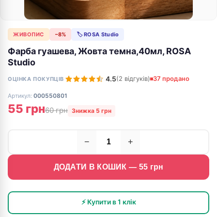
ЖИВОПИС
−8%
🏷 ROSA Studio
Фарба гуашева, Жовта темна,40мл, ROSA
Studio
4.5
(2 відгуків)
37 продано
ОЦІНКА ПОКУПЦІВ
Артикул:
000550801
55 грн
60 грн
Знижка 5 грн
−
+
ДОДАТИ В КОШИК —
55
грн
⚡ Купити в 1 клік