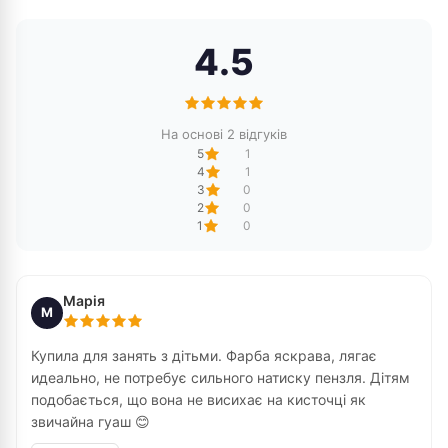
4.5
На основі 2 відгуків
5
1
4
1
3
0
2
0
1
0
Марія
М
Купила для занять з дітьми. Фарба яскрава, лягає
идеально, не потребує сильного натиску пензля. Дітям
подобається, що вона не висихає на кисточці як
звичайна гуаш 😊