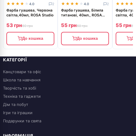
★★★★★
★★★★★
★★★★★
★★★★★
★★★★
★★★★
4.0
2
4.0
2
Фарба гуашева, Червона
Фарба гуашева, Білила
Фарба гуа
світла,40мл, ROSA Studio
титанові, 40мл., ROSA
світла, 40
Studio
Studio
53 грн
55 грн
55 грн
60 грн
60 грн
60
До кошика
До кошика
До
КАТЕГОРІЇ
Канцтовари та офіс
Школа та навчання
Творчість та хобі
Техніка та гаджети
Дім та побут
Ігри та іграшки
Подарунки та свята
ІНФОРМАЦІЯ