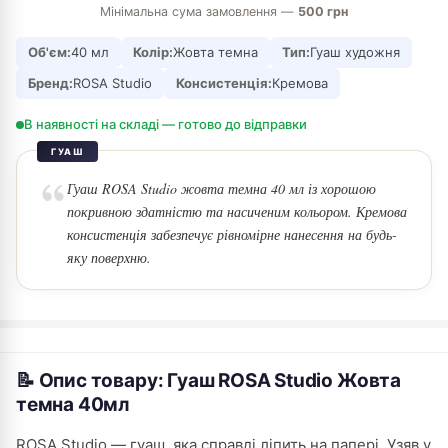
Мінімальна сума замовлення —
500 грн
Об'єм:
40 мл
Колір:
Жовта темна
Тип:
Гуаш художня
Бренд:
ROSA Studio
Консистенція:
Кремова
В наявності на складі — готово до відправки
ГУАШ
Гуаш ROSA Studio жовта темна 40 мл із хорошою
покривною здатністю та насиченим кольором. Кремова
консистенція забезпечує рівномірне нанесення на будь-
яку поверхню.
📝 Опис товару: Гуаш ROSA Studio Жовта
темна 40мл
ROSA Studio — гуаш, яка справді ліпить на папері. Узяв у