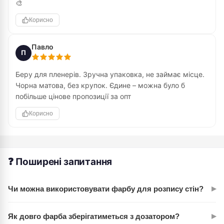
🎨
Корисно
Павло
П
Беру для пленерів. Зручна упаковка, не займає місце.
Чорна матова, без крупок. Єдине – можна було б
побільше цінове пропозиції за опт
Корисно
❓ Поширені запитання
▸
Чи можна використовувати фарбу для розпису стін?
Так, 200 мл акрилу ROSA Studio вистачить для невеликих
▸
Як довго фарба зберігатиметься з дозатором?
ділянок або як базовий шар. Для великих поверхонь