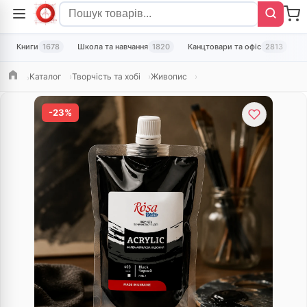
Книги
1678
Школа та навчання
1820
Канцтовари та офіс
2813
Т
Каталог
Творчість та хобі
Живопис
Головна
-23%