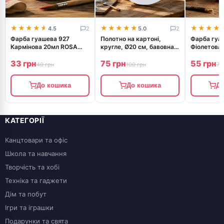
★★★★★
★★★★★
★★★★★
★★★★★
★★★★
★★★★
4.5
2
5.0
2
Фарба гуашева 927
Полотно на картоні,
Фарба гуа
Кармінова 20мл ROSA
кругле, Ø20 см, бавовна,
Фіолетова
Studio
акрил, ROSA Studio
Studio
33 грн
75 грн
55 грн
40 грн
100 грн
70
До кошика
До кошика
До
КАТЕГОРІЇ
Канцтовари та офіс
Школа та навчання
Творчість та хобі
Техніка та гаджети
Дім та побут
Ігри та іграшки
Подарунки та свята