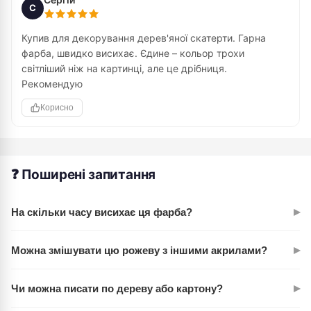
С
Купив для декорування дерев'яної скатерти. Гарна
фарба, швидко висихає. Єдине – кольор трохи
світліший ніж на картинці, але це дрібниця.
Рекомендую
Корисно
❓ Поширені запитання
▸
На скільки часу висихає ця фарба?
ROSA Studio висихає швидко – залежно від товщини шару
▸
Можна змішувати цю рожеву з іншими акрилами?
та вологості повітря, зазвичай за 15-30 хвилин. Це
дозволяє працювати в шарах без довгих пауз.
Абсолютно. Акрилові фарби ROSA Studio чудово змішуються
▸
Чи можна писати по дереву або картону?
між собою. Світла рожева легко створює нові відтінки –
розбавляйте водою для світлішого тону або мішайте з