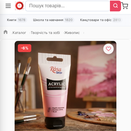
Книги
1678
Школа та навчання
1820
Канцтовари та офіс
2813
Т
Каталог
Творчість та хобі
Живопис
Головна
-6%