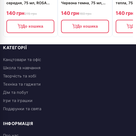
середня, 75 мл, ROSA
Червона темна, 75 мл,
тепла, 75 
Studio
ROSA Studio
Studio
140 грн
140 грн
140 грн
215 грн
160 грн
1
До кошика
До кошика
До
КАТЕГОРІЇ
Канцтовари та офіс
Школа та навчання
Творчість та хобі
Техніка та гаджети
Дім та побут
Ігри та іграшки
Подарунки та свята
ІНФОРМАЦІЯ
Про нас