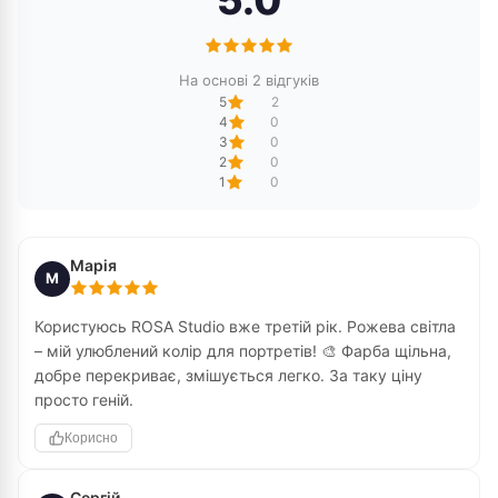
5.0
На основі 2 відгуків
5
2
4
0
3
0
2
0
1
0
Марія
М
Користуюсь ROSA Studio вже третій рік. Рожева світла
– мій улюблений колір для портретів! 🎨 Фарба щільна,
добре перекриває, змішується легко. За таку ціну
просто геній.
Корисно
Сергій