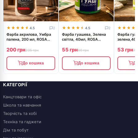
★★★★★
★★★★★
★★★★★
★★★★★
★★★★
★★★★
4.5
2
4.5
2
Фарба акрилова, Умбра
Фарба гуашева, Зелена
Фарба гуа
палена, 200 мл, ROSA
світла, 40мл, ROSA
зелена,40
Studio
Studio
Studio
200 грн
55 грн
53 грн
235 грн
60 грн
70
До кошика
До кошика
До
КАТЕГОРІЇ
Канцтовари та офіс
Школа та навчання
Творчість та хобі
Техніка та гаджети
Дім та побут