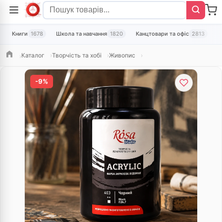
Книги
1678
Школа та навчання
1820
Канцтовари та офіс
2813
Т
Каталог
Творчість та хобі
Живопис
Головна
-9%