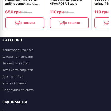
дрібне зерно, акрил,
45мл ROSA Studio
світла 45м
бавовна, ROSA Gallery
650 грн
110 грн
110 грн
1120 грн
120 грн
1
До кошика
До кошика
До
КАТЕГОРІЇ
Канцтовари та офіс
Школа та навчання
Творчість та хобі
Техніка та гаджети
Дім та побут
Ігри та іграшки
Подарунки та свята
ІНФОРМАЦІЯ