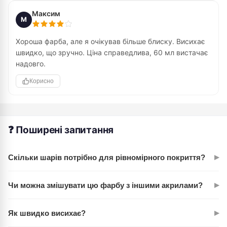
Максим
М
Хороша фарба, але я очікував більше блиску. Висихає
швидко, що зручно. Ціна справедлива, 60 мл вистачає
надовго.
Корисно
❓ Поширені запитання
▸
Скільки шарів потрібно для рівномірного покриття?
Зазвичай достатньо 1-2 шарів. Перший шар дає хорошу
▸
Чи можна змішувати цю фарбу з іншими акрилами?
укривність, другий – глибину кольору. Все залежить від
техніки: тонкі лесирування можуть потребувати більше
Так, акрилові фарби змішуються добре. Сажа газова
шарів.
▸
Як швидко висихає?
чудово працює для отримання різних відтінків сірого й