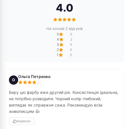
4.0
На основі 2 відгуків
5
0
4
2
3
0
2
0
1
0
Ольга Петренко
О
Беру цю фарбу вже другий рік. Консистенція ідеальна,
не потрібно розводити. Чорний колір глибокий,
виглядає як справжня сажа. Рекомендую всім
живописцям 👍
Корисно