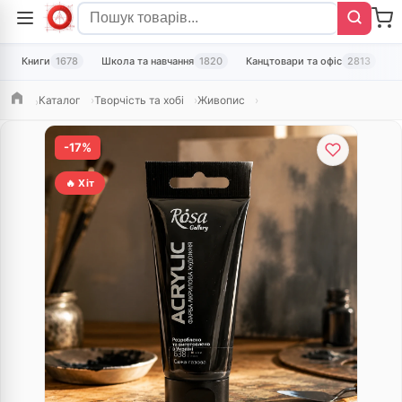
Книги
1678
Школа та навчання
1820
Канцтовари та офіс
2813
Т
Каталог
Творчість та хобі
Живопис
Головна
-17%
🔥 Хіт