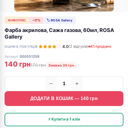
ЖИВОПИС
−17%
🏷 ROSA Gallery
Фарба акрилова, Сажа газова, 60мл, ROSA
Gallery
4.0
(2 відгуків)
41 продано
ОЦІНКА ПОКУПЦІВ
Артикул:
000551259
140 грн
170 грн
Знижка 30 грн
−
+
ДОДАТИ В КОШИК —
140
грн
⚡ Купити в 1 клік