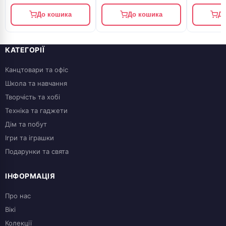
До кошика
До кошика
До
КАТЕГОРІЇ
Канцтовари та офіс
Школа та навчання
Творчість та хобі
Техніка та гаджети
Дім та побут
Ігри та іграшки
Подарунки та свята
ІНФОРМАЦІЯ
Про нас
Вікі
Колекції