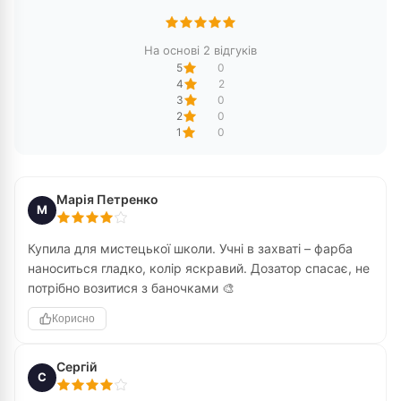
На основі 2 відгуків
5
0
4
2
3
0
2
0
1
0
Марія Петренко
М
Купила для мистецької школи. Учні в захваті – фарба
наноситься гладко, колір яскравий. Дозатор спасає, не
потрібно возитися з баночками 🎨
Корисно
Сергій
С