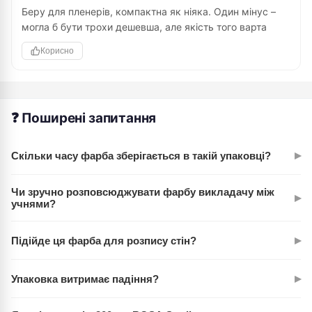
Беру для пленерів, компактна як ніяка. Один мінус –
могла б бути трохи дешевша, але якість того варта
Корисно
❓ Поширені запитання
▸
Скільки часу фарба зберігається в такій упаковці?
При герметичному закритті упаковки фарба зберігається
Чи зручно розповсюджувати фарбу викладачу між
▸
довго. Дозатор не дозволяє повітрю потрапляти в пакет,
учнями?
тому акрил не висихає швидко як у звичайних баночках.
Так, саме для цього розроблена упаковка з дозатором.
▸
Підійде ця фарба для розпису стін?
Викладач може вичавити потрібну кількість фарби кожному
учню в палітру, без розливу та перекладань.
Так, 200 мл – оптимальний обсяг як раз для робіт на
▸
Упаковка витримає падіння?
великих форматах і розпису. Цього достатньо на значну
площу.
М'яка упаковка з міцного матеріалу краще пружинить ніж