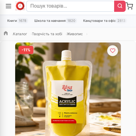
Книги
1678
Школа та навчання
1820
Канцтовари та офіс
2813
Т
Каталог
Творчість та хобі
Живопис
Головна
-11%