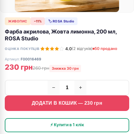
ЖИВОПИС
−11%
🏷 ROSA Studio
Фарба акрилова, Жовта лимонна, 200 мл,
ROSA Studio
4.0
(2 відгуків)
50 продано
ОЦІНКА ПОКУПЦІВ
Артикул:
F00016469
230 грн
260 грн
Знижка 30 грн
−
+
ДОДАТИ В КОШИК —
230
грн
⚡ Купити в 1 клік