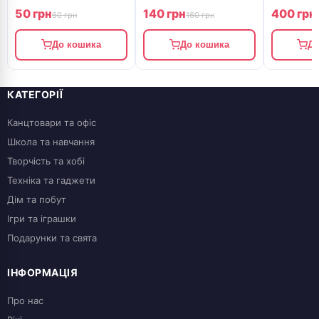
20 мл, ROSA Studio
ROSA Studio
50 грн
140 грн
400 грн
60 грн
160 грн
До кошика
До кошика
До
КАТЕГОРІЇ
Канцтовари та офіс
Школа та навчання
Творчість та хобі
Техніка та гаджети
Дім та побут
Ігри та іграшки
Подарунки та свята
ІНФОРМАЦІЯ
Про нас