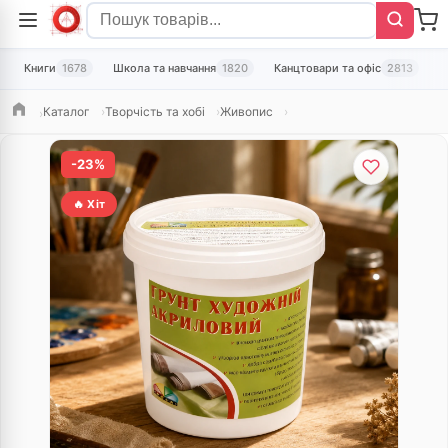
Книги
1678
Школа та навчання
1820
Канцтовари та офіс
2813
Т
Каталог
Творчість та хобі
Живопис
Головна
-23%
🔥 Хіт