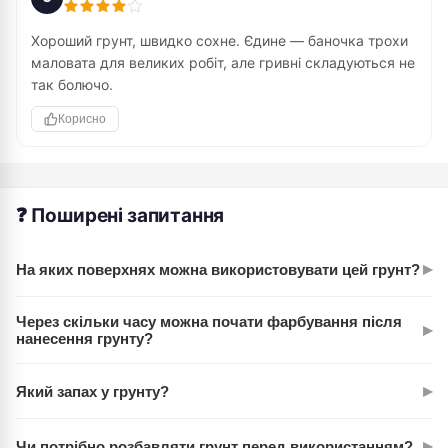
Хороший грунт, швидко сохне. Єдине — баночка трохи
маловата для великих робіт, але гривні складуються не
так болючо.
Корисно
❓ Поширені запитання
▸
На яких поверхнях можна використовувати цей грунт?
На будь-яких: полотно, папір, картон, дерево, гіпс,
Через скільки часу можна почати фарбування після
▸
штукатурка. Головне — поверхня повинна бути чистою від
нанесення грунту?
пилу та бруду.
Грунт повністю висихає за 2 години. Цього часу достатньо,
▸
Який запах у грунту?
щоб приступити до роботи будь-якими фарбами.
Майже жодного. На відміну від багатьох інших грунтів, цей
▸
Чи потрібно розбавляти грунт перед використанням?