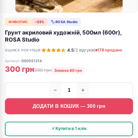
ЖИВОПИС
−23%
🏷 ROSA Studio
Грунт акриловий художній, 500мл (600г),
ROSA Studio
4.5
(2 відгуків)
178 продано
ОЦІНКА ПОКУПЦІВ
Артикул:
000551214
300 грн
390 грн
Знижка 90 грн
−
+
ДОДАТИ В КОШИК —
300
грн
⚡ Купити в 1 клік