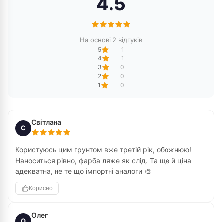
4.5
На основі 2 відгуків
5
1
4
1
3
0
2
0
1
0
Світлана
С
Користуюсь цим грунтом вже третій рік, обожнюю!
Наноситься рівно, фарба ляже як слід. Та ще й ціна
адекватна, не те що імпортні аналоги 🎨
Корисно
Олег
О