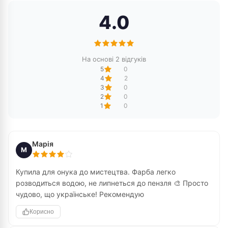
4.0
На основі 2 відгуків
5
0
4
2
3
0
2
0
1
0
Марія
М
Купила для онука до мистецтва. Фарба легко
розводиться водою, не липнеться до пензля 🎨 Просто
чудово, що українське! Рекомендую
Корисно