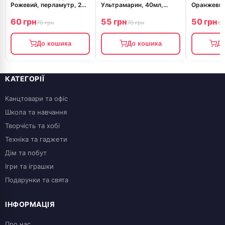
Рожевий, перламутр, 20
Ультрамарин, 40мл,
Оранжевий
мл, ROSA Studio
ROSA Studio
20 мл, ROS
60 грн
55 грн
50 грн
70 грн
70 грн
60
До кошика
До кошика
До
КАТЕГОРІЇ
Канцтовари та офіс
Школа та навчання
Творчість та хобі
Техніка та гаджети
Дім та побут
Ігри та іграшки
Подарунки та свята
ІНФОРМАЦІЯ
Про нас