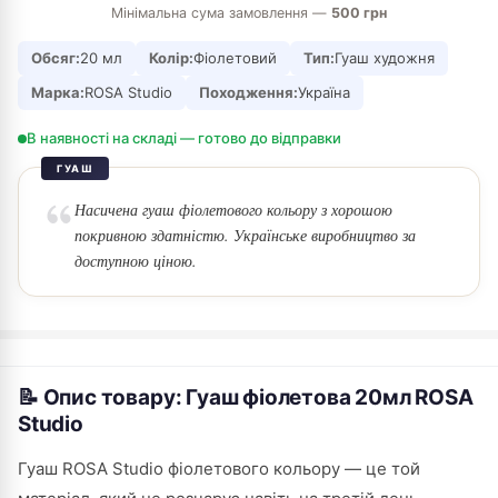
Мінімальна сума замовлення —
500 грн
Обсяг:
20 мл
Колір:
Фіолетовий
Тип:
Гуаш художня
Марка:
ROSA Studio
Походження:
Україна
В наявності на складі — готово до відправки
ГУАШ
Насичена гуаш фіолетового кольору з хорошою
покривною здатністю. Українське виробництво за
доступною ціною.
📝 Опис товару: Гуаш фіолетова 20мл ROSA
Studio
Гуаш ROSA Studio фіолетового кольору — це той