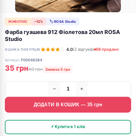
ЖИВОПИС
−12%
🏷 ROSA Studio
Фарба гуашева 912 Фіолетова 20мл ROSA
Studio
4.0
(2 відгуків)
68 продано
ОЦІНКА ПОКУПЦІВ
Артикул:
F00046284
35 грн
40 грн
Знижка 5 грн
−
+
ДОДАТИ В КОШИК —
35
грн
⚡ Купити в 1 клік