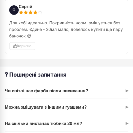
Сергій
С
Для хобі идеально. Покривність норм, змішується без
проблем. Єдине - 20мл мало, довелось купити ще пару
баночок 😅
Корисно
❓ Поширені запитання
▸
Чи світлішає фарба після висихання?
Ні. На відміну від деяких конкурентів, ROSA Studio зберігає
▸
Можна змішувати з іншими гуашами?
насиченість кольору. Те, що ви бачите на палітрі мокрим —
те ж саме буде і на готовій роботі.
Так. Фарба добре змішується з іншими кольорами. При
▸
На скільки вистачає тюбика 20 мл?
змішуванні до 3 кольорів отримуєте чистий мікс без
брудного відтінку.