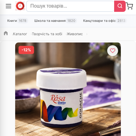
Книги
1678
Школа та навчання
1820
Канцтовари та офіс
2813
Т
Каталог
Творчість та хобі
Живопис
Головна
-12%