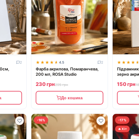
★★★★★
★★★★★
★★★★
★★★★
2
4.5
2
50см,
Фарба акрилова, Помаранчева,
Підрамник
200 мл, ROSA Studio
зерно акри
GPA52520
230 грн
150 грн
295 грн
1
а
До кошика
-16%
-17%
🔥 Хіт