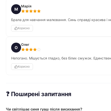
Марія
М
Брала для навчання малювання. Синь справді красива і не
Корисно
Олег
О
Непогано. Мішується гладко, без білих смужок. Единствен
Корисно
❓ Поширені запитання
Чи світлішає синя гуаш після висихання?