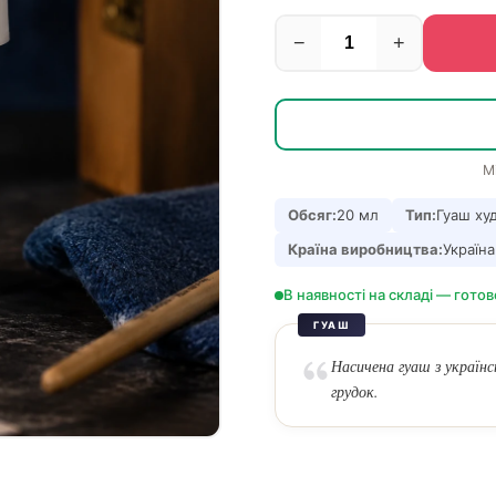
−
+
М
Обсяг:
20 мл
Тип:
Гуаш ху
Країна виробництва:
Україна
В наявності на складі — готов
ГУАШ
Насичена гуаш з українс
грудок.