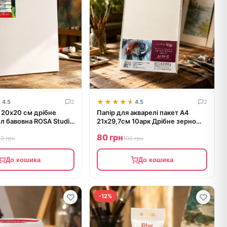
★
★
★★★★★
★★★★★
4.5
2
4.5
2
 20х20 см дрібне
Папір для акварелі пакет А4
л бавовна ROSA Studio
21х29,7см 10арк Дрібне зерно
20
200г/м2 ROSA Studio
80 грн
80 грн
100 грн
До кошика
До кошика
-12%