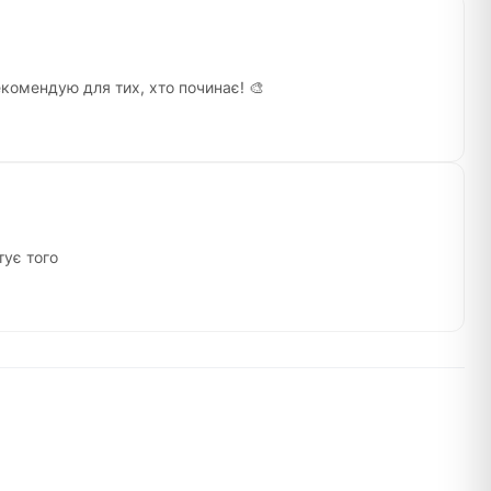
екомендую для тих, хто починає! 🎨
тує того