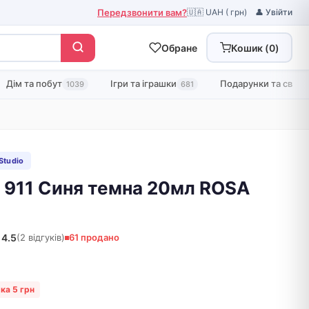
Передзвонити вам?
🇺🇦 UAH ( грн)
👤 Увійти
Обране
Кошик (
0
)
Дім та побут
Ігри та іграшки
Подарунки та свята
1039
681
Studio
 911 Синя темна 20мл ROSA
4.5
(2 відгуків)
61 продано
ка 5 грн