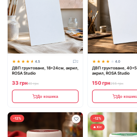
★★★★★
★★★★★
★★★★★
★★★★★
4.5
2
4.0
ДВП грунтоване, 18*24см, акрил,
ДВП грунтоване, 40*
ROSA Studio
акрил, ROSA Studio
33 грн
150 грн
40 грн
255 грн
До кошика
До кошик
-12%
-12%
🔥 Хіт