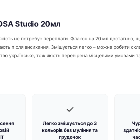
ROSA Studio 20мл
 якість не потребує переплати. Флакон на 20 мл достатньо,
ають після висихання. Змішується легко – можна робити скла
тво українське, тож якість перевірена місцевими умовами т
✓
есення
Легко змішується до 3
Чуд
овій
кольорів без муління та
здатні
ії
грудочок
ча