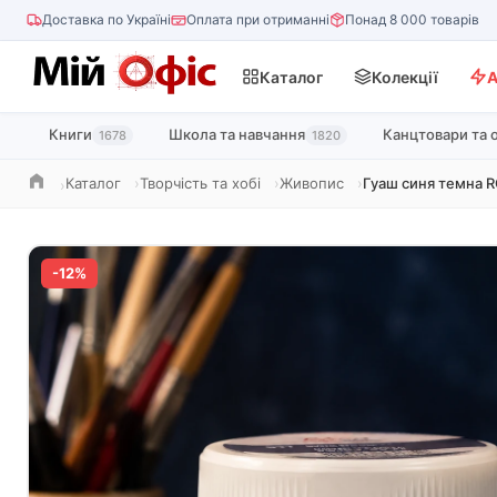
Доставка по Україні
Оплата при отриманні
Понад 8 000 товарів
Каталог
Колекції
А
Книги
Школа та навчання
Канцтовари та 
1678
1820
Каталог
Творчість та хобі
Живопис
Гуаш синя темна R
Головна
-12%