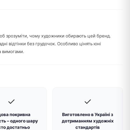
 щоб зрозуміти, чому художники обирають цей бренд.
дні відтінки без грудочок. Особливо цінять юні
а вимогами.
✓
✓
ова покривна
Виготовлено в Україні з
сть – одного шару
дотриманням художніх
сто достатньо
стандартів