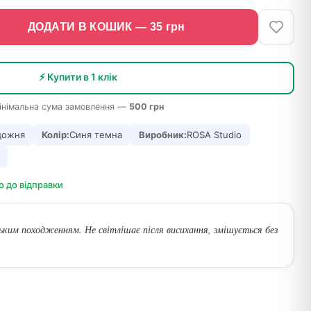
ДОДАТИ В КОШИК —
35
грн
⚡ Купити в 1 клік
інімальна сума замовлення —
500 грн
дожня
Колір:
Синя темна
Виробник:
ROSA Studio
о до відправки
ьким походженням. Не світлішає після висихання, змішується без