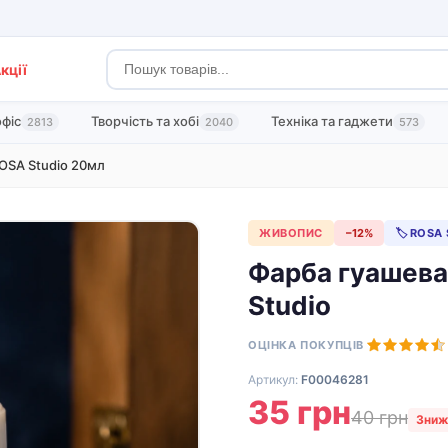
кції
офіс
Творчість та хобі
Техніка та гаджети
2813
2040
573
OSA Studio 20мл
ЖИВОПИС
−12%
🏷 ROSA 
Фарба гуашева
Studio
ОЦІНКА ПОКУПЦІВ
Артикул:
F00046281
35 грн
40 грн
Зниж