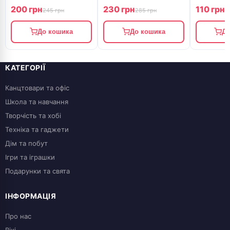
ROSA Gallery
Gallery
200 грн
230 грн
110 грн
245 грн
285 грн
1
До кошика
До кошика
До
КАТЕГОРІЇ
Канцтовари та офіс
Школа та навчання
Творчість та хобі
Техніка та гаджети
Дім та побут
Ігри та іграшки
Подарунки та свята
ІНФОРМАЦІЯ
Про нас
Вікі