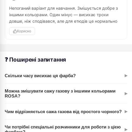
Непоганий варіант для навчання. Змішується добре з
іншими кольорами. Один мінус — висихає трохи
довше, ніж сподівався, але для етюдів це нормально
Корисно
❓ Поширені запитання
▸
Скільки часу висихає ця фарба?
Залежить від товщини шару та температури. Тонкий шар
Можна змішувати сажу газову з іншими кольорами
▸
висихає за 2-3 дні, товстий може потребувати тижня. На
ROSA?
сумішах час може змінюватись у залежності від інших
Звичайно. Фарби цієї лінії спеціально підібрані для
фарб.
▸
Чим відрізняється сажа газова від простого чорного?
змішування. Сажа газова чудово дає відтінки сірого,
зеленого та коричневого в поєднанні з іншими кольорами.
Сажа газова — це чорна фарба з природного походження,
Чи потрібні спеціальні розчинники для роботи з цією
▸
отримана із сажі. Вона має більший коефіцієнт змішування
фарбою?