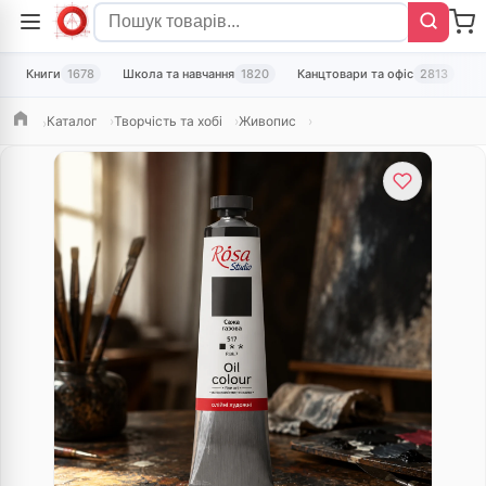
Книги
1678
Школа та навчання
1820
Канцтовари та офіс
2813
Т
Каталог
Творчість та хобі
Живопис
Головна