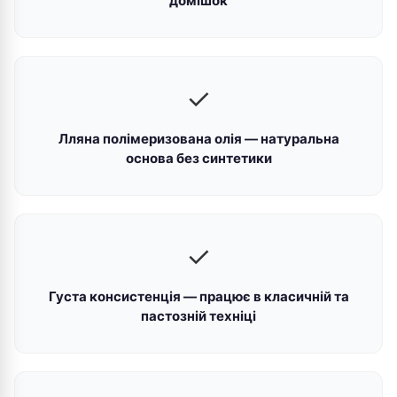
домішок
✓
Лляна полімеризована олія — натуральна
основа без синтетики
✓
Густа консистенція — працює в класичній та
пастозній техніці