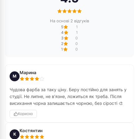
На основі 2 відгуків
5
1
4
1
3
0
2
0
1
0
Марина
М
Чудова фарба за таку ціну. Беру постійно для занять у
студії. Не липне, не в'язне, ложиться як треба. Після
висихання чорна залишається чорною, без сірості 🎨
Корисно
Костянтин
К