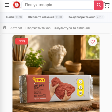
Книги
1678
Школа та навчання
1820
Канцтовари та офіс
2813
Т
Каталог
Творчість та хобі
Скульптура та ліплення
Головна
-21%