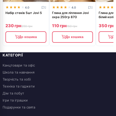
★★★★★
★★★★★
★★★★★
★★★★★
★★★★
★★★★
4.0
2
4.0
2
Набір стеків 5шт Jovi 5
Глина для ліплення Jovi
Глина для 
охра 250гр 87O
білий колі
230 грн
110 грн
350 грн
290 грн
150 грн
До кошика
До кошика
До
КАТЕГОРІЇ
Канцтовари та офіс
Школа та навчання
Творчість та хобі
Техніка та гаджети
Дім та побут
Ігри та іграшки
Подарунки та свята