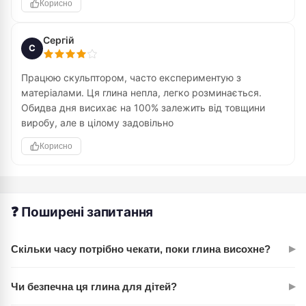
Корисно
Сергій
С
Працюю скульптором, часто експериментую з
матеріалами. Ця глина непла, легко розминається.
Обидва дня висихає на 100% залежить від товщини
виробу, але в цілому задовільно
Корисно
❓ Поширені запитання
▸
Скільки часу потрібно чекати, поки глина висохне?
Глина JOVI висихає природним чином протягом 24 годин.
▸
Чи безпечна ця глина для дітей?
Точний час залежить від товщини виробу — тонкі елементи