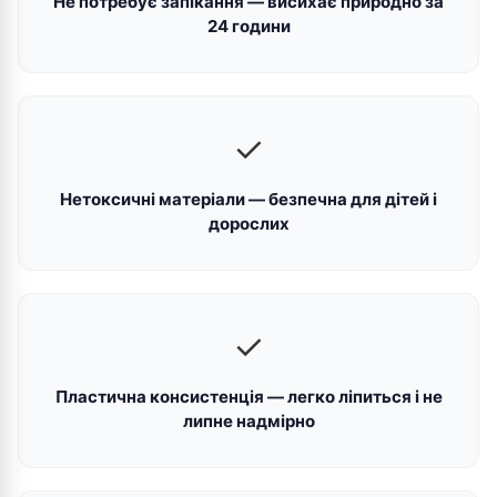
Не потребує запікання — висихає природно за
24 години
✓
Нетоксичні матеріали — безпечна для дітей і
дорослих
✓
Пластична консистенція — легко ліпиться і не
липне надмірно