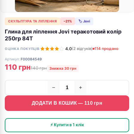
СКУЛЬПТУРА ТА ЛІПЛЕННЯ
−21%
🏷 Jovi
Глина для ліплення Jovi теракотовий колір
250гр 84T
4.0
(2 відгуків)
114 продано
ОЦІНКА ПОКУПЦІВ
Артикул:
F00084549
110 грн
140 грн
Знижка 30 грн
−
+
ДОДАТИ В КОШИК —
110
грн
⚡ Купити в 1 клік