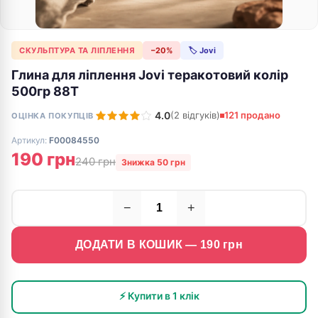
СКУЛЬПТУРА ТА ЛІПЛЕННЯ
−20%
🏷 Jovi
Глина для ліплення Jovi теракотовий колір
500гр 88T
4.0
(2 відгуків)
121 продано
ОЦІНКА ПОКУПЦІВ
Артикул:
F00084550
190 грн
240 грн
Знижка 50 грн
−
+
ДОДАТИ В КОШИК —
190
грн
⚡ Купити в 1 клік