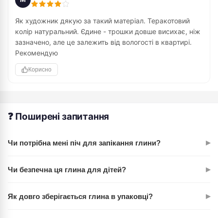
Як художник дякую за такий матеріал. Теракотовий
колір натуральний. Єдине - трошки довше висихає, ніж
зазначено, але це залежить від вологості в квартирі.
Рекомендую
Корисно
❓ Поширені запитання
▸
Чи потрібна мені піч для запікання глини?
Ні, абсолютно. JOVI висихає сама за 24 години на повітрі.
▸
Чи безпечна ця глина для дітей?
Це основна перевага перед традиційною глиною —
економія на обладнанні й електроенергії.
Так, вона виготовлена з нетоксичних матеріалів і пройшла
▸
Як довго зберігається глина в упаковці?
всі необхідні тести безпеки. Рекомендована для дітей від 3
років і старше.
При герметичному зберіганні в оригінальній упаковці чи