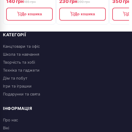
140 грн
230 грн
350 грн
185 грн
290 грн
До кошика
До кошика
До
КАТЕГОРІЇ
Канцтовари та офіс
Школа та навчання
Творчість та хобі
Техніка та гаджети
Дім та побут
Ігри та іграшки
Подарунки та свята
ІНФОРМАЦІЯ
Про нас
Вікі