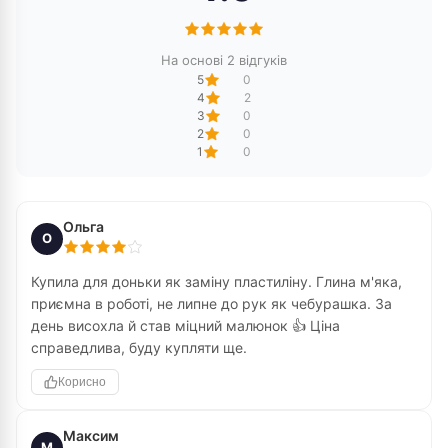
На основі 2 відгуків
5
0
4
2
3
0
2
0
1
0
Ольга
О
Купила для доньки як заміну пластиліну. Глина м'яка,
приємна в роботі, не липне до рук як чебурашка. За
день висохла й став міцний малюнок 👍 Ціна
справедлива, буду купляти ще.
Корисно
Максим
М