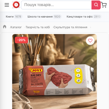
Книги
1678
Школа та навчання
1820
Канцтовари та офіс
2813
Т
Каталог
Творчість та хобі
Скульптура та ліплення
Головна
-20%