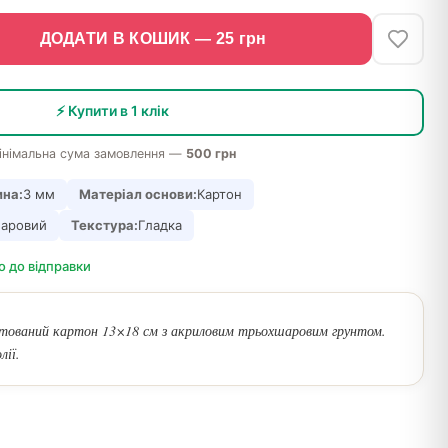
ДОДАТИ В КОШИК —
25
грн
⚡ Купити в 1 клік
інімальна сума замовлення —
500 грн
на:
3 мм
Матеріал основи:
Картон
шаровий
Текстура:
Гладка
о до відправки
тований картон 13×18 см з акриловим трьохшаровим грунтом.
лії.