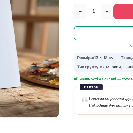
−
+
М
Розміри:
13 × 18 см
Товщи
Тип грунту:
Акриловий, три
В наявності на складі — готов
КАРТОН
Готовий до роботи грун
Підходить для акрилу і о