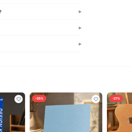
 гуаш. Головне – починайте з акрилу,
▸
?
 для пошарових експериментів. А якщо
▸
у замоченню буде набухати, як і будь-
▸
ь акварелі співіграти як на
-35%
-21%