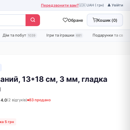
Передзвонити вам?
🇺🇦 UAH ( грн)
👤 Увійти
Обране
Кошик (
0
)
Дім та побут
Ігри та іграшки
Подарунки та свята
1039
681
аний, 13*18 см, 3 мм, гладка
л
4.0
(2 відгуків)
83 продано
ка 5 грн