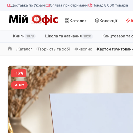
Доставка по Україні
Оплата при отриманні
Понад 8 000 товарів
Каталог
Колекції
А
Книги
Школа та навчання
Канцтовари та 
1678
1820
Каталог
Творчість та хобі
Живопис
Картон грунтовани
Головна
-16%
🔥 Хіт