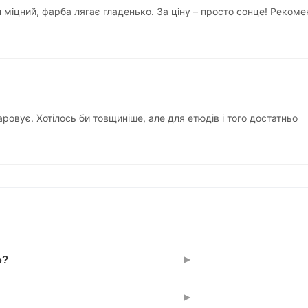
 міцний, фарба лягає гладенько. За ціну – просто сонце! Реко
овує. Хотілось би товщиніше, але для етюдів і того достатньо
▸
ю?
дразу малювати. Якщо хочете першого
▸
'язково – ні.