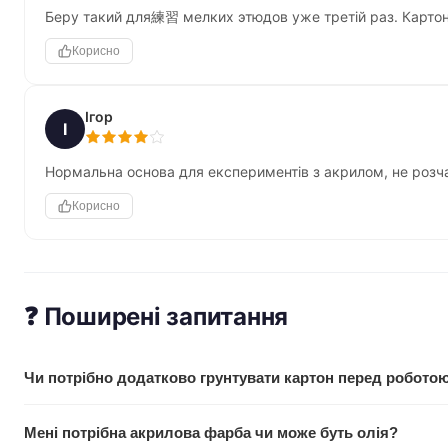
Беру такий для練習 мелких этюдов уже третій раз. Картон
Корисно
Ігор
І
Нормальна основа для експериментів з акрилом, не розчар
Корисно
❓ Поширені запитання
Чи потрібно додатково грунтувати картон перед робото
Ні, картон вже має тришаровий акриловий грунт. Можете о
Мені потрібна акрилова фарба чи може буть олія?
шару товщим, одна-дві додаткові шари не зашкодять, але обов