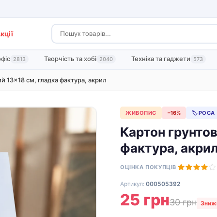
кції
офіс
Творчість та хобі
Техніка та гаджети
2813
2040
573
й 13×18 см, гладка фактура, акрил
ЖИВОПИС
−16%
🏷 РОСА
Картон грунтов
фактура, акри
ОЦІНКА ПОКУПЦІВ
Артикул:
000505392
25 грн
30 грн
Зниж