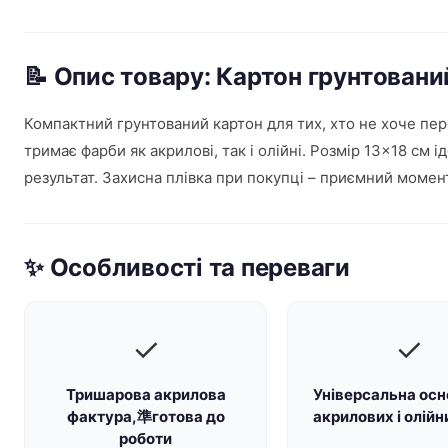
📝 Опис товару: Картон грунтовани
Компактний грунтований картон для тих, хто не хоче пер
тримає фарби як акрилові, так і олійні. Розмір 13×18 см
результат. Захисна плівка при покупці – приємний момен
✨ Особливості та переваги
✓
✓
Тришарова акрилова
Універсальна осн
фактура,準готова до
акрилових і олій
роботи