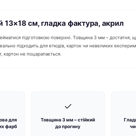
й 13×18 см, гладка фактура, акрил
ейматися підготовкою поверхні. Товщина 3 мм – достатня, щ
 ідеально підходить для етюдів, карток чи невеликих експери
т, картон не поцарапається.
✓
ова для
Товщина 3 мм – стійкий
Глад
них фарб
до прогину
чи