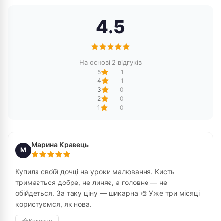
4.5
На основі 2 відгуків
5
1
4
1
3
0
2
0
1
0
Марина Кравець
М
Купила своїй дочці на уроки малювання. Кисть
тримається добре, не линяє, а головне — не
обійдеться. За таку ціну — шикарна 🎨 Уже три місяці
користуємся, як нова.