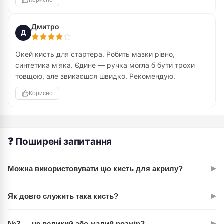
Корисно
Дмитро
Д
Окей кисть для стартера. Робить мазки рівно,
синтетика м'яка. Єдине — ручка могла б бути трохи
товщою, але звикаєшся швидко. Рекомендую.
Корисно
❓ Поширені запитання
▸
Можна використовувати цю кисть для акрилу?
Так, абсолютно. Синтетика ROSA START 112 добре працює з
▸
Як довго служить така кисть?
акрилом, гуашшю та темперою. Після роботи просто
промийте в воді — волосся не залипнеться.
При нормальному доглядові — кілька років. Синтетичний
▸
№3 — це великий або малий розмір?