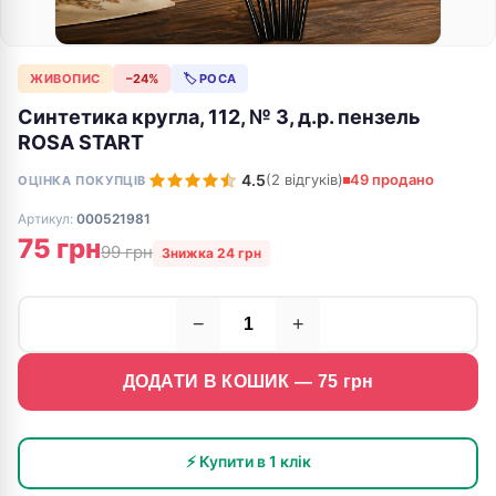
ЖИВОПИС
−24%
🏷 РОСА
Синтетика кругла, 112, № 3, д.р. пензель
ROSA START
4.5
(2 відгуків)
49 продано
ОЦІНКА ПОКУПЦІВ
Артикул:
000521981
75 грн
99 грн
Знижка 24 грн
−
+
ДОДАТИ В КОШИК —
75
грн
⚡ Купити в 1 клік