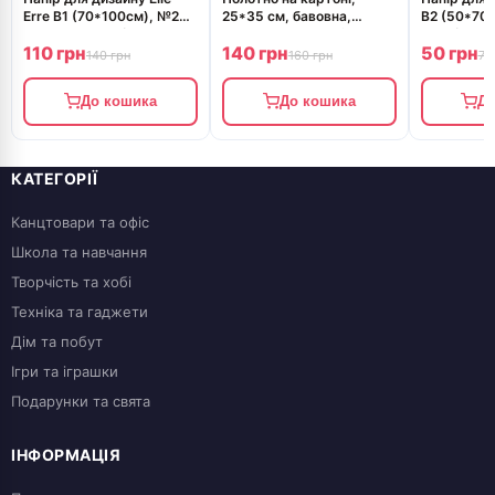
Erre B1 (70*100см), №26
25*35 см, бавовна,
B2 (50*70с
aragosta, 220г/м2,
акрил, ROSA Studio
200г/м2, ч
110 грн
140 грн
50 грн
оранжевий, дві
дрібне зер
140 грн
160 грн
70
текстури,Fabriano
До кошика
До кошика
До
КАТЕГОРІЇ
Канцтовари та офіс
Школа та навчання
Творчість та хобі
Техніка та гаджети
Дім та побут
Ігри та іграшки
Подарунки та свята
ІНФОРМАЦІЯ