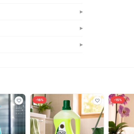
. Чистильні властивості не
▸
а залишків.
▸
рамічних поверхонь у ванній та кухні.
▸
роботі з гарячою водою
-16%
-15%