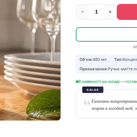
−
+
М
Об'єм:
480 мл
Тип:
Концен
Призначення:
Ручне миття п
В наявності на складі — готов
GALAX
Економна концентрована
жиром в холодній воді, м