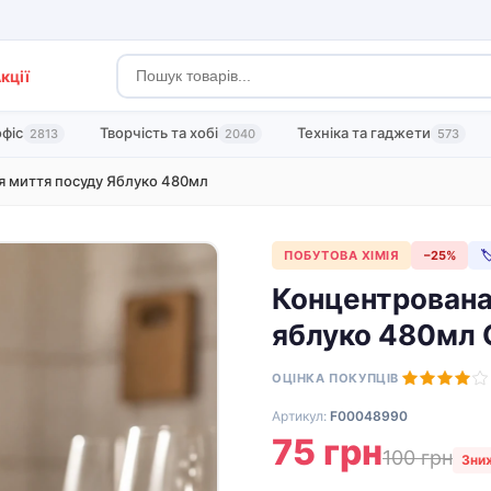
кції
офіс
Творчість та хобі
Техніка та гаджети
2813
2040
573
я миття посуду Яблуко 480мл
ПОБУТОВА ХІМІЯ
−25%

Концентрована
яблуко 480мл
ОЦІНКА ПОКУПЦІВ
Артикул:
F00048990
75 грн
100 грн
Зни