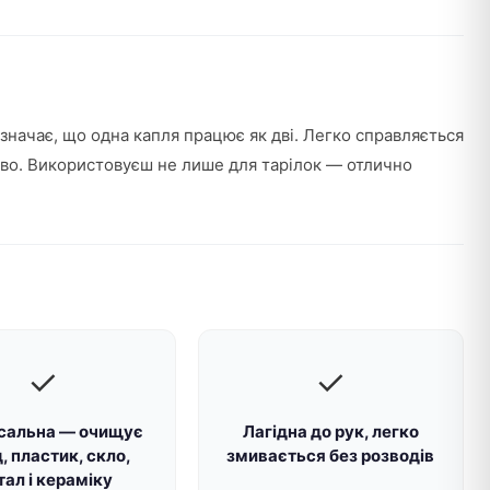
начає, що одна капля працює як дві. Легко справляється
сяйво. Використовуєш не лише для тарілок — отлично
✓
✓
сальна — очищує
Лагідна до рук, легко
, пластик, скло,
змивається без розводів
ал і кераміку