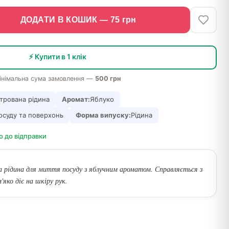
ДОДАТИ В КОШИК —
75
грн
⚡ Купити в 1 клік
інімальна сума замовлення —
500 грн
трована рідина
Аромат:
Яблуко
осуду та поверхонь
Форма випуску:
Рідина
о до відправки
 рідина для миття посуду з яблучним ароматом. Справляється з
'яко діє на шкіру рук.