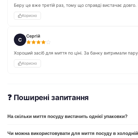
Беру це вже третій раз, тому що справді вистачає довго. 
Корисно
Сергій
С
Хороший засіб для миття по ціні. За банку витримали пару
Корисно
❓ Поширені запитання
На скільки миття посуду вистачить однієї упаковки?
На 2-3 місяці при щоденному использовании. Через концент
Чи можна використовувати для миття посуду в холодній
на губку — близько 1-2 мл на мийку.