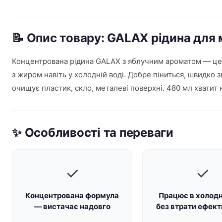
📝 Опис товару: GALAX рідина для
Концентрована рідина GALAX з яблучним ароматом — це т
з жиром навіть у холодній воді. Добре піниться, швидко 
очищує пластик, скло, металеві поверхні. 480 мл хватит 
✨ Особливості та переваги
✓
✓
Концентрована формула
Працює в холодн
— вистачає надовго
без втрати ефект