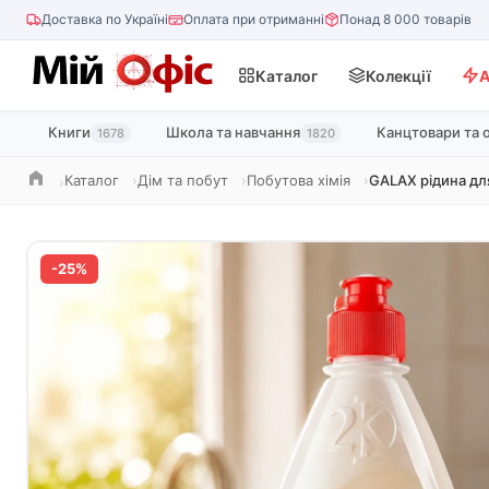
Доставка по Україні
Оплата при отриманні
Понад 8 000 товарів
Каталог
Колекції
А
Книги
Школа та навчання
Канцтовари та 
1678
1820
Каталог
Дім та побут
Побутова хімія
GALAX рідина дл
Головна
-25%