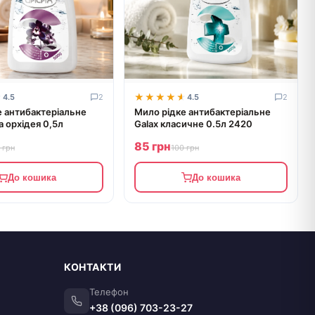
★
★
★★★★★
★★★★★
4.5
2
4.5
2
е антибактеріальне
Мило рідке антибактеріальне
а орхідея 0,5л
Galax класичне 0.5л 2420
85 грн
 грн
100 грн
До кошика
До кошика
КОНТАКТИ
Телефон
+38 (096) 703-23-27