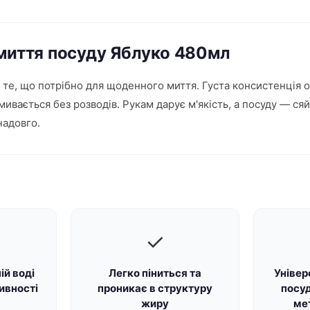
 миття посуду Яблуко 480мл
е, що потрібно для щоденного миття. Густа консистенція оз
змивається без розводів. Рукам дарує м'якість, а посуду — 
надовго.
✓
ій воді
Легко піниться та
Універ
ивності
проникає в структуру
посуд
жиру
мет