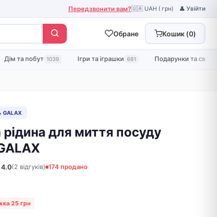
Передзвонити вам?
🇺🇦 UAH ( грн)
👤 Увійти
Обране
Кошик (
0
)
Дім та побут
Ігри та іграшки
Подарунки та свята
1039
681
 GALAХ
 рідина для миття посуду
 GALAX
4.0
(2 відгуків)
174 продано
жка 25 грн