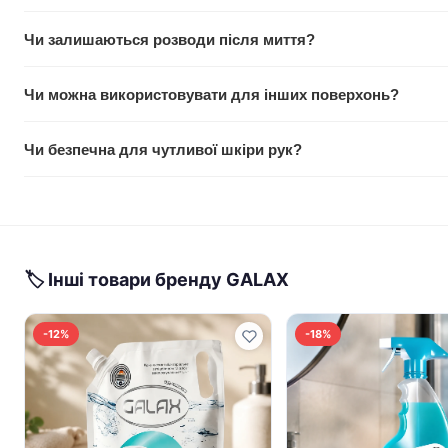
Да, GALAX спеціально розроблена для роботи в холодній воді
Чи залишаються розводи після миття?
втрачаються.
Ні, рідина легко змивається звичайною водою без розводів т
Чи можна використовувати для інших поверхонь?
Так, підходить для очищення пластику, скла, металевих та ке
Чи безпечна для чутливої шкіри рук?
Засіб дає ніжність рукам та не пересушує шкіру. Однак при 
рекомендується використовувати рукавички.
🏷 Інші товари бренду GALAХ
-12%
-18%