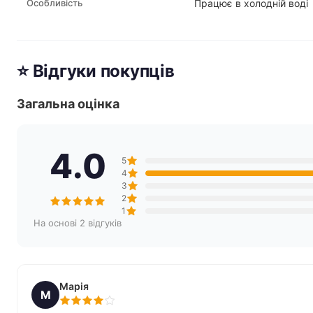
Особливість
Працює в холодній воді
⭐ Відгуки покупців
Загальна оцінка
4.0
5
4
3
2
1
На основі 2 відгуків
Марія
М