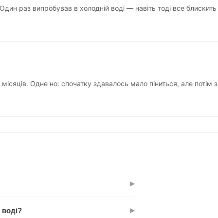
Один раз випробував в холодній воді — навіть тоді все блискить
 місяців. Одне но: спочатку здавалось мало піниться, але потім
▸
ровану формулу потрібно мало засобу
▸
 воді?