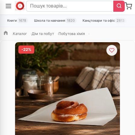
Книги
1678
Школа та навчання
1820
Канцтовари та офіс
2813
Т
Каталог
Дім та побут
Побутова хімія
Головна
-22%