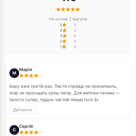
На основі 2 відгуків
5
0
4
2
3
0
2
0
1
0
Марія
М
Беру вже третій раз. Листи справді не прилипають,
жир не проходить крізь папір. Для випічки печива —
просто супер, піддон чистий лишається 👍
Корисно
Сергій
С