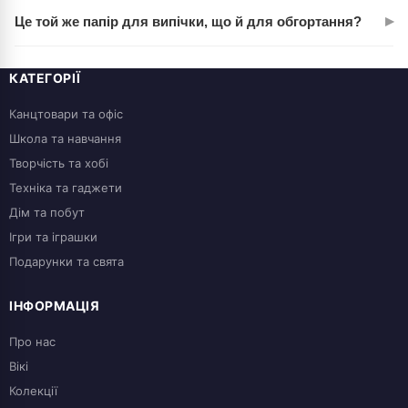
Витримує нагрівання до 220–230°С. Для більшості
▸
Це той же папір для випічки, що й для обгортання?
домашніх рецептів цього достатньо. При вищих
температурах папір може почати коритися.
Так, універсальний. Використовуєте для печива, хліба,
запіканок, також підходить для обгортання сирів, ковбас чи
КАТЕГОРІЇ
готових страв при доставці.
Канцтовари та офіс
Школа та навчання
Творчість та хобі
Техніка та гаджети
Дім та побут
Ігри та іграшки
Подарунки та свята
ІНФОРМАЦІЯ
Про нас
Вікі
Колекції