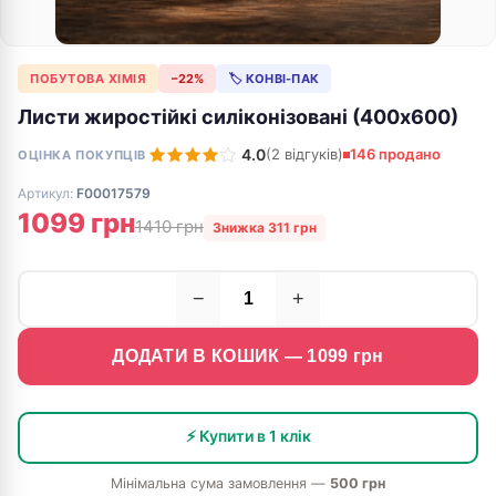
ПОБУТОВА ХІМІЯ
−22%
🏷 КОНВІ-ПАК
Листи жиростійкі силіконізовані (400х600)
4.0
(2 відгуків)
146 продано
ОЦІНКА ПОКУПЦІВ
Артикул:
F00017579
1099 грн
1410 грн
Знижка 311 грн
−
+
ДОДАТИ В КОШИК —
1099
грн
⚡ Купити в 1 клік
Мінімальна сума замовлення —
500 грн