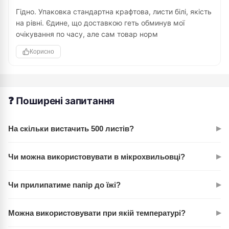
Гідно. Упаковка стандартна крафтова, листи білі, якість
на рівні. Єдине, що доставкою геть обминув мої
очікування по часу, але сам товар норм
Корисно
❓ Поширені запитання
▸
На скільки вистачить 500 листів?
Залежить від частоти використання. При щодневній
▸
Чи можна використовувати в мікрохвильовці?
готуванні — на 1,5–2 місяці. Якщо готуєте через день — на
3–4 місяці. Один лист витримує одноразове запічення.
Ні, папір містить силіконове покриття. Для мікрохвильовки
▸
Чи прилипатиме папір до їжі?
він не підходить. Використовуйте в духовці, на грилі або
для обгортання при кімнатній температурі.
Не прилипатиме. Силіконізований крафт спеціально
▸
Можна використовувати при якій температурі?
обробляють так, щоб нічого не прилипало. Це основна його
фішка.