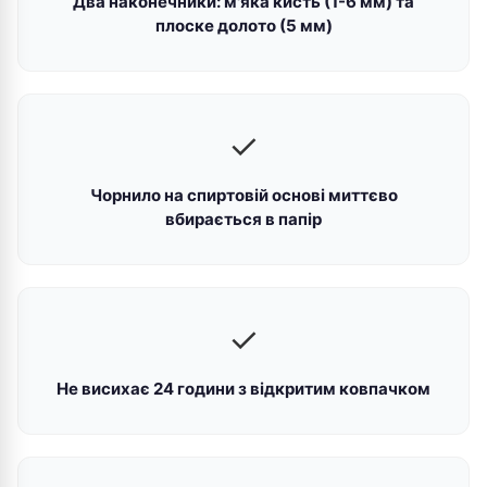
Два наконечники: м'яка кисть (1-6 мм) та
плоске долото (5 мм)
✓
Чорнило на спиртовій основі миттєво
вбирається в папір
✓
Не висихає 24 години з відкритим ковпачком