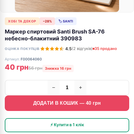
ХОБІ ТА ДЕКОР
−28%
🏷 SANTI
Маркер спиртовий Santi Brush SA-76
небесно-блакитний 390983
4.5
(2 відгуків)
35 продано
ОЦІНКА ПОКУПЦІВ
Артикул:
F00064060
40 грн
56 грн
Знижка 16 грн
−
+
ДОДАТИ В КОШИК —
40
грн
⚡ Купити в 1 клік