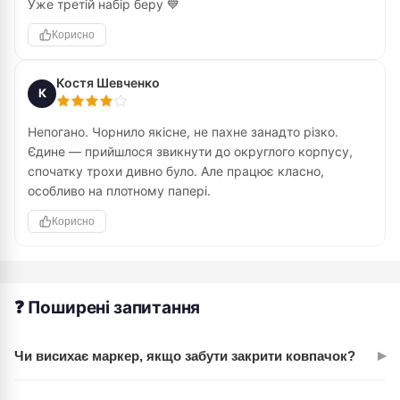
Уже третій набір беру 💙
Корисно
Костя Шевченко
К
Непогано. Чорнило якісне, не пахне занадто різко.
Єдине — прийшлося звикнути до округлого корпусу,
спочатку трохи дивно було. Але працює класно,
особливо на плотному папері.
Корисно
❓ Поширені запитання
▸
Чи висихає маркер, якщо забути закрити ковпачок?
Ні, це одна з головних переваг Santi Brush. Маркер не