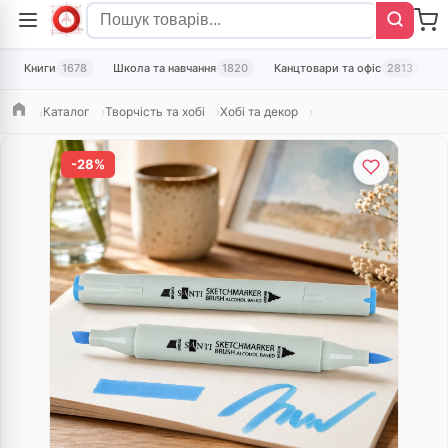
Книги
1678
Школа та навчання
1820
Канцтовари та офіс
2813
Т
Каталог
Творчість та хобі
Хобі та декор
Головна
-28%