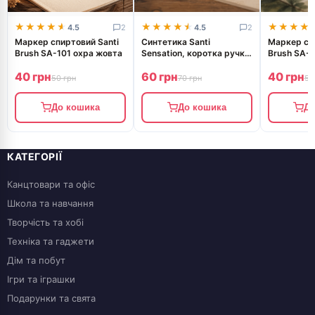
★★★★★
★★★★★
★★★★★
★★★★★
★★★★
★★★★
4.5
2
4.5
2
Маркер спиртовий Santi
Синтетика Santi
Маркер спи
Brush SA-101 охра жовта
Sensation, коротка ручка
Brush SA-4
з вигином, круглий, №2
зелений 3
40 грн
60 грн
40 грн
50 грн
70 грн
56
До кошика
До кошика
До
КАТЕГОРІЇ
Канцтовари та офіс
Школа та навчання
Творчість та хобі
Техніка та гаджети
Дім та побут
Ігри та іграшки
Подарунки та свята