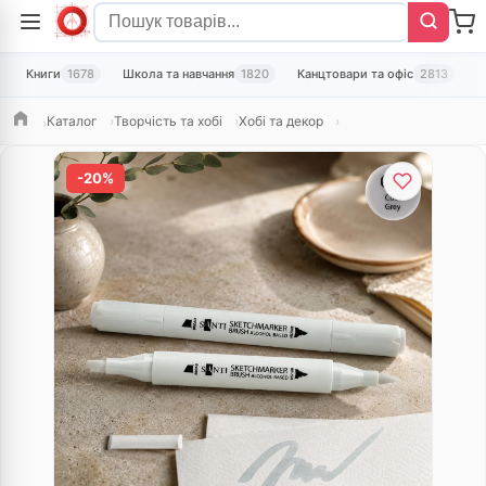
Книги
1678
Школа та навчання
1820
Канцтовари та офіс
2813
Т
Каталог
Творчість та хобі
Хобі та декор
Головна
-20%