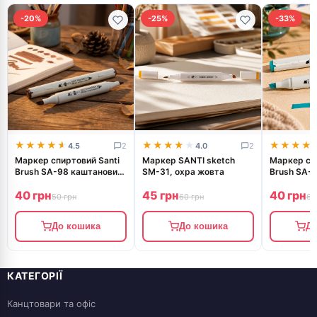
-20%
-25%
-33%
★★★★★
★★★★★
★★★★★
★★★★★
★★★★
★★★★
4.5
2
4.0
2
Маркер спиртовий Santi
Маркер SANTI sketch
Маркер спи
Brush SA-98 каштановий
SM-31, охра жовта
Brush SA-6
коричневий
390977
40 грн
45 грн
40 грн
50 грн
60 грн
60
До кошика
До кошика
До
КАТЕГОРІЇ
Канцтовари та офіс