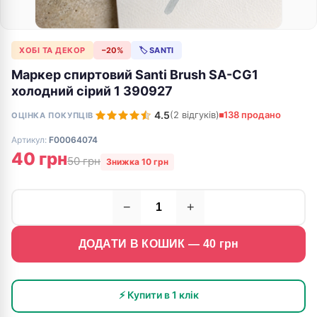
ХОБІ ТА ДЕКОР
−20%
🏷 SANTI
Маркер спиртовий Santi Brush SA-CG1
холодний сірий 1 390927
4.5
(2 відгуків)
138 продано
ОЦІНКА ПОКУПЦІВ
Артикул:
F00064074
40 грн
50 грн
Знижка 10 грн
−
+
ДОДАТИ В КОШИК —
40
грн
⚡ Купити в 1 клік