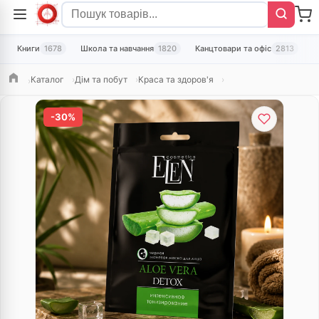
Книги
1678
Школа та навчання
1820
Канцтовари та офіс
2813
Т
Каталог
Дім та побут
Краса та здоров'я
Головна
-30%