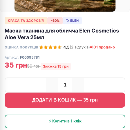
КРАСА ТА ЗДОРОВ'Я
−30%
🏷 ELEN
Маска тканина для обличча Elen Cosmetics
Aloe Vera 25мл
4.5
(2 відгуків)
101 продано
ОЦІНКА ПОКУПЦІВ
Артикул:
F00095781
35 грн
50 грн
Знижка 15 грн
−
+
ДОДАТИ В КОШИК —
35
грн
⚡ Купити в 1 клік