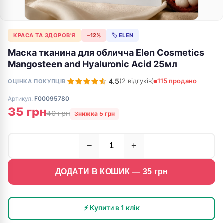
КРАСА ТА ЗДОРОВ'Я
−12%
🏷 ELEN
Маска тканина для обличча Elen Cosmetics
Mangosteen and Hyaluronic Acid 25мл
4.5
(2 відгуків)
115 продано
ОЦІНКА ПОКУПЦІВ
Артикул:
F00095780
35 грн
40 грн
Знижка 5 грн
−
+
ДОДАТИ В КОШИК —
35
грн
⚡ Купити в 1 клік