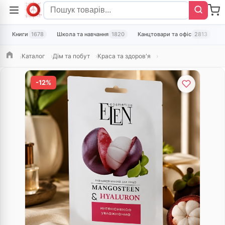
Книги
1678
Школа та навчання
1820
Канцтовари та офіс
2813
Т
Каталог
Дім та побут
Краса та здоров'я
Головна
-12%