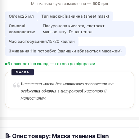
Мінімальна сума замовлення —
500 грн
Об'єм:
25 мл
Тип маски:
Тканинна (sheet mask)
Основні
Гіалуронова кислота, екстракт
компоненти:
мангостину, D-пантенол
Час застосування:
15-20 хвилин
Змивання:
Не потребує (залишки вбиваються масажем)
В наявності на складі — готово до відправки
МАСКА
Інтенсивна маска для миттєвого зволоження та
освіження обличчя з гіалуронової кислотою й
мангостином.
📝 Опис товару: Маска тканина Elen