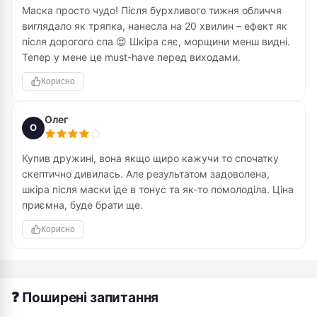
Маска просто чудо! Після бурхливого тижня обличчя
виглядало як тряпка, нанесла на 20 хвилин – ефект як
після дорогого спа 😍 Шкіра сяє, морщини менш видні.
Тепер у мене це must-have перед виходами.
Корисно
Олег
О
Купив дружині, вона якщо щиро кажучи то спочатку
скептично дивилась. Але результатом задоволена,
шкіра після маски іде в тонус та як-то помолоділа. Ціна
приємна, буде брати ще.
Корисно
❓ Поширені запитання