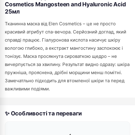
Cosmetics Mangosteen and Hyaluronic Acid
25мл
Тканинна маска від Elen Cosmetics – це не просто
красивий атрибут спа-вечора. Серйозний доглад, який
справді працює. Гіалуронова кислота насичує шкіру
вологою глибоко, а екстракт мангостину заспокоює і
тонізує. Маска просякнута сироваткою щедро – не
вичерпується за хвилину. Результат видно одразу: шкіра
пружніша, прояснена, дрібні морщини менш помітні.
Замечатльно підходить для втомленої шкіри та перед
важливими подіями.
✨ Особливості та переваги