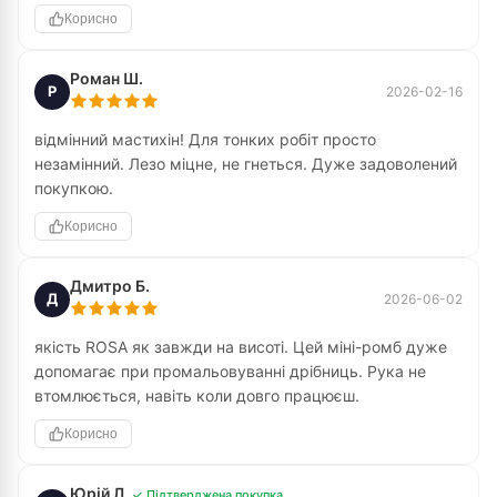
Корисно
Роман Ш.
Р
2026-02-16
відмінний мастихін! Для тонких робіт просто
незамінний. Лезо міцне, не гнеться. Дуже задоволений
покупкою.
Корисно
Дмитро Б.
Д
2026-06-02
якість ROSA як завжди на висоті. Цей міні-ромб дуже
допомагає при промальовуванні дрібниць. Рука не
втомлюється, навіть коли довго працюєш.
Корисно
Юрій Л.
✓ Підтверджена покупка