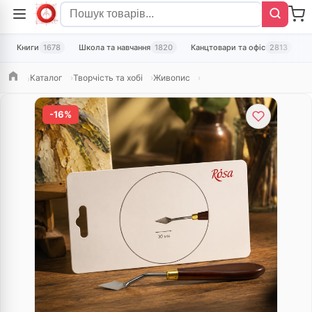
Книги
1678
Школа та навчання
1820
Канцтовари та офіс
2813
Т
Каталог
Творчість та хобі
Живопис
Головна
-16%