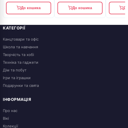
До кошика
До кошика
До
КАТЕГОРІЇ
Канцтовари та офіс
Школа та навчання
Творчість та хобі
Техніка та гаджети
Дім та побут
Ігри та іграшки
Подарунки та свята
ІНФОРМАЦІЯ
Про нас
Вікі
Колекції