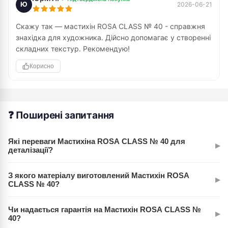
Ю
2026-06-21
Скажу так — мастихін ROSA CLASS № 40 - справжня
знахідка для художника. Дійсно допомагає у створенні
складних текстур. Рекомендую!
Корисно
❓ Поширені запитання
Які переваги Мастихіна ROSA CLASS № 40 для
▸
деталізації?
Цей мастихін має компактний розмір (3 см) і форму ромб
З якого матеріалу виготовлений Мастихін ROSA
▸
міні, що дозволяє дуже точно працювати з дрібними
CLASS № 40?
елементами. Він ідеально підходить для створення тонких
Мастихін виготовлений з високоякісних матеріалів, що
ліній, текстур та акцентів у ваших роботах, забезпечуючи
Чи надається гарантія на Мастихін ROSA CLASS №
▸
забезпечують його довговічність та зручність у
високу деталізацію.
40?
використанні. Італійська якість ROSA CLASS гарантує