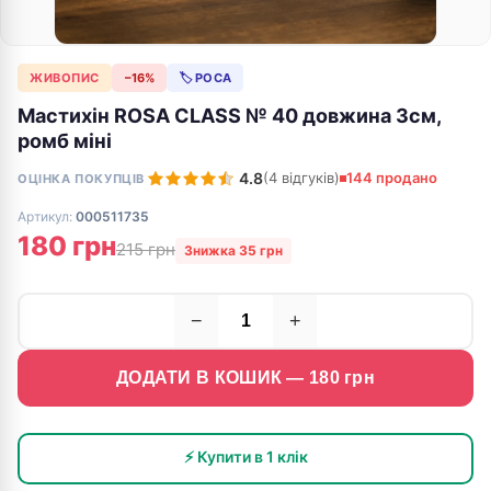
ЖИВОПИС
−16%
🏷 РОСА
Мастихін ROSA CLASS № 40 довжина 3см,
ромб міні
4.8
(4 відгуків)
144 продано
ОЦІНКА ПОКУПЦІВ
Артикул:
000511735
180 грн
215 грн
Знижка 35 грн
−
+
ДОДАТИ В КОШИК —
180
грн
⚡ Купити в 1 клік