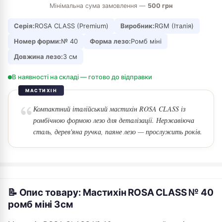
Мінімальна сума замовлення —
500 грн
Серія:
ROSA CLASS (Premium)
Виробник:
RGM (Італія)
Номер форми:
№ 40
Форма лезо:
Ромб міні
Довжина лезо:
3 см
В наявності на складі — готово до відправки
МАСТИХІН
Компактний італійський мастихін ROSA CLASS із
ромбічною формою лезо для деталізації. Нержавіюча
сталь, дерев'яна ручка, паяне лезо — прослужить років.
📝 Опис товару: Мастихін ROSA CLASS № 40
ромб міні 3см