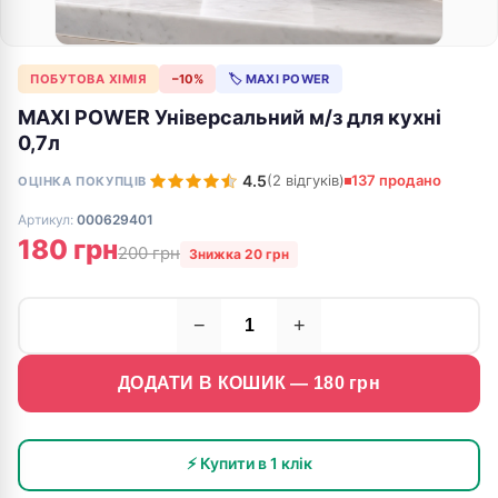
ПОБУТОВА ХІМІЯ
−10%
🏷 MAXI POWER
MAXI POWER Універсальний м/з для кухні
0,7л
4.5
(2 відгуків)
137 продано
ОЦІНКА ПОКУПЦІВ
Артикул:
000629401
180 грн
200 грн
Знижка 20 грн
−
+
ДОДАТИ В КОШИК —
180
грн
⚡ Купити в 1 клік