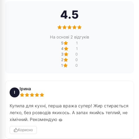
4.5
На основі 2 відгуків
5
1
4
1
3
0
2
0
1
0
Ірина
І
Купила для кухні, перша вража супер! Жир стирається
легко, без розводів якихось. А запах якийсь теплий, не
хімічний. Рекомендую 🧽
Корисно