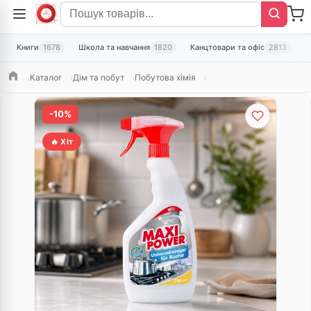
Книги
1678
Школа та навчання
1820
Канцтовари та офіс
2813
Т
Каталог
Дім та побут
Побутова хімія
Головна
-10%
🔥 Хіт