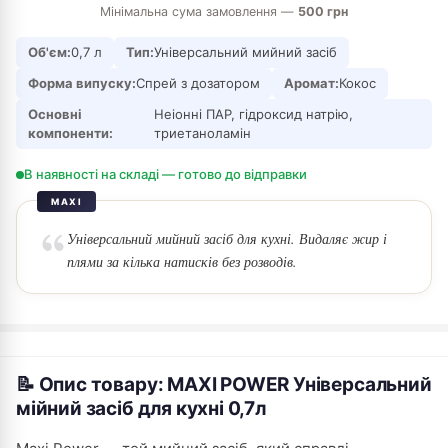
Мінімальна сума замовлення —
500 грн
Об'єм:
0,7 л
Тип:
Універсальний мийний засіб
Форма випуску:
Спрей з дозатором
Аромат:
Кокос
Основні
Неіонні ПАР, гідроксид натрію,
компоненти:
триетаноламін
В наявності на складі — готово до відправки
MAXI
Універсальний мийний засіб для кухні. Видаляє жир і
плями за кілька натисків без розводів.
📝 Опис товару: MAXI POWER Універсальний
мійний засіб для кухні 0,7л