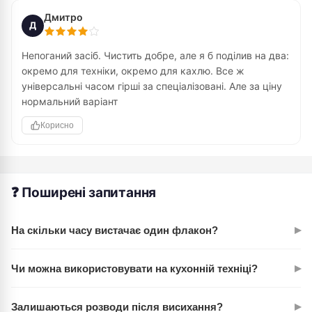
Дмитро
Д
Непоганий засіб. Чистить добре, але я б поділив на два:
окремо для техніки, окремо для кахлю. Все ж
універсальні часом гірші за спеціалізовані. Але за ціну
нормальний варіант
Корисно
❓ Поширені запитання
▸
На скільки часу вистачає один флакон?
При регулярному використанні 0,7 л хватає на 2–3 місяці.
▸
Чи можна використовувати на кухонній техніці?
Все залежить від інтенсивності прибирання. Засіб
концентрований, тому розходується економно — кілька
Так, продукт безпечний для мікрохвильовок, холодильників
натисків на поверхню.
▸
Залишаються розводи після висихання?
і духовок. Не залиш засіб надовго на поверхні — просто