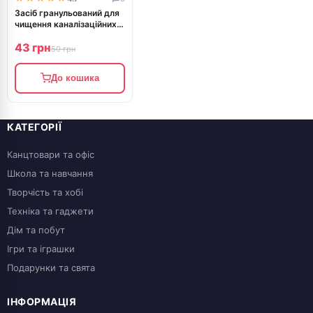
Засіб гранульований для
чищення каналізаційних
стоків MAXI POWER з
43 грн
теплою водою 80г
50 грн
До кошика
КАТЕГОРІЇ
Канцтовари та офіс
Школа та навчання
Творчість та хобі
Техніка та гаджети
Дім та побут
Ігри та іграшки
Подарунки та свята
ІНФОРМАЦІЯ