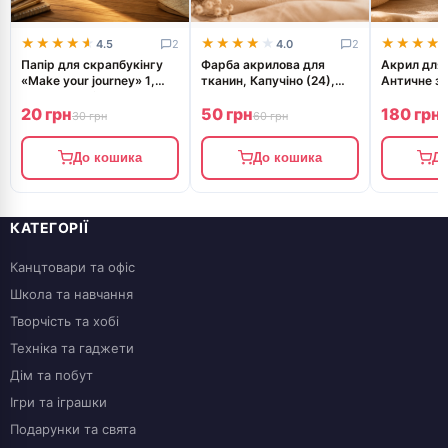
★★★★★
★★★★★
★★★★★
★★★★★
★★★★
★★★★
4.5
2
4.0
2
Папір для скрапбукінгу
Фарба акрилова для
Акрил для 
«Make your journey» 1,
тканин, Капучіно (24),
Античне зо
двосторонній, 30х30см,
20мл, ROSA TALENT
75 мл, RO
20 грн
50 грн
180 грн
200г/м2, ROSA TALENT
30 грн
60 грн
2
До кошика
До кошика
До
КАТЕГОРІЇ
Канцтовари та офіс
Школа та навчання
Творчість та хобі
Техніка та гаджети
Дім та побут
Ігри та іграшки
Подарунки та свята