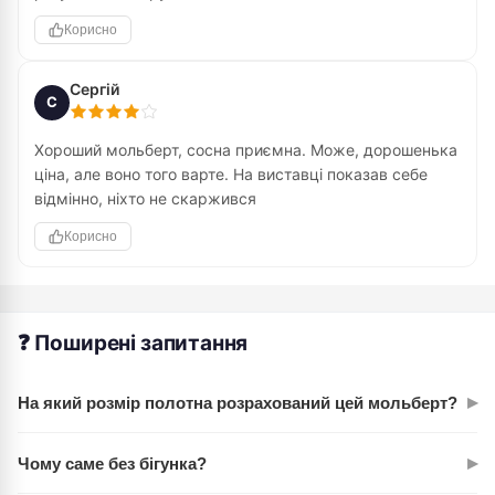
Корисно
Сергій
С
Хороший мольберт, сосна приємна. Може, дорошенька
ціна, але воно того варте. На виставці показав себе
відмінно, ніхто не скаржився
Корисно
❓ Поширені запитання
▸
На який розмір полотна розрахований цей мольберт?
На полотна до 115 см заввишки. Ширина може бути до 71
▸
Чому саме без бігунка?
см, залежно від вашого підрамника. Прекрасно підходить