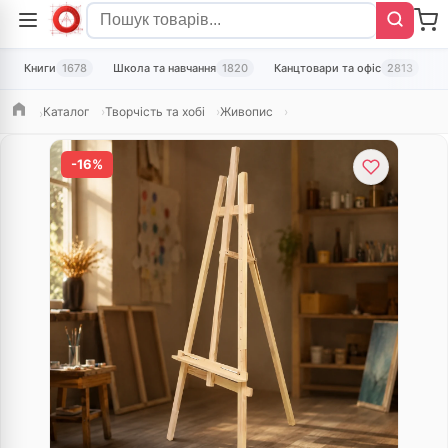
Книги
1678
Школа та навчання
1820
Канцтовари та офіс
2813
Т
Каталог
Творчість та хобі
Живопис
Головна
-16%