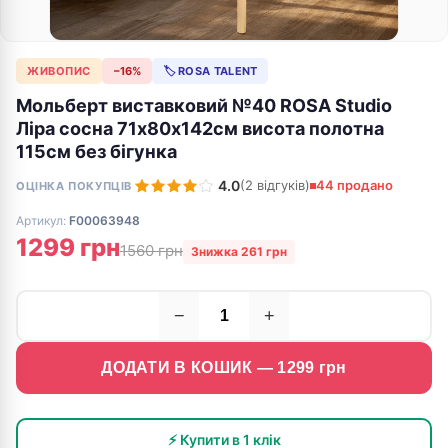
ЖИВОПИС
−16%
🏷 ROSA TALENT
Мольберт виставковий №40 ROSA Studio
Ліра сосна 71х80х142см висота полотна
115см без бігунка
4.0
(2 відгуків)
44 продано
ОЦІНКА ПОКУПЦІВ
Артикул:
F00063948
1299 грн
1560 грн
Знижка 261 грн
−
+
ДОДАТИ В КОШИК —
1299
грн
⚡ Купити в 1 клік