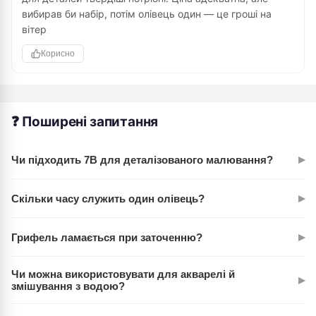
вибирав би набір, потім олівець один — це гроші на
вітер
Корисно
❓ Поширені запитання
▸
Чи підходить 7B для деталізованого малювання?
Так, але це м'який олівець для контрастних елементів. Для
▸
Скільки часу служить один олівець?
дрібних деталей краще спочатку набросати твердим
олівцем (2H, H), а 7B використовувати для тонування й
Залежить від інтенсивності роботи. Завдяки товстому
акцентів.
▸
Грифель ламається при заточенню?
стержню 2,8 мм служить помітно довше, ніж стандартні
олівці з грифелем 2 мм.
Ні. Cretacolor відомі стійкістю грифеля — він міцний, не
Чи можна використовувати для акварелі й
▸
крихтить. Заточуйте помалу, і проблем не буде.
змішування з водою?
Олівець графітний, тому з водою не змішується. Якщо