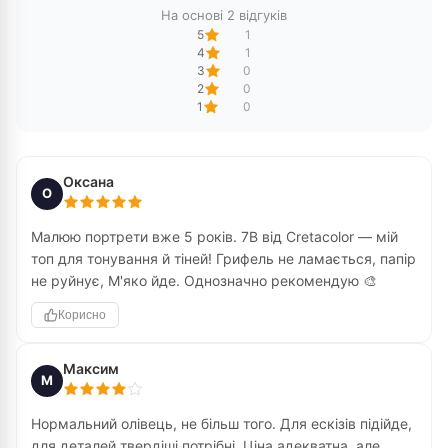
На основі 2 відгуків
5
1
4
1
3
0
2
0
1
0
Оксана
О
Малюю портрети вже 5 років. 7B від Cretacolor — мій
топ для тонування й тіней! Грифель не ламається, папір
не руйнує, М'яко йде. Однозначно рекомендую 🎨
Корисно
Максим
М
Нормальний олівець, не більш того. Для ескізів підійде,
для деталей твердіші потрібні. Ціна адекватна, але