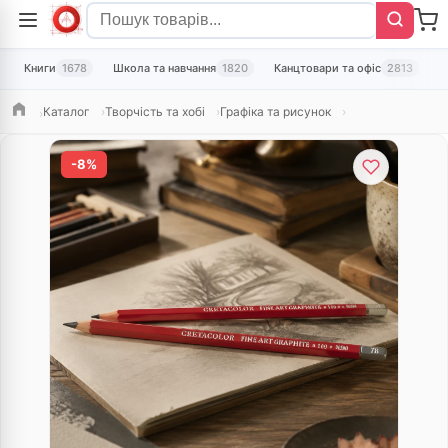
Книги
1678
Школа та навчання
1820
Канцтовари та офіс
2813
Т
Каталог
Творчість та хобі
Графіка та рисунок
Головна
-8%