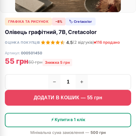
ГРАФІКА ТА РИСУНОК
−8%
🏷 Cretacolor
Олівець графітний, 7B, Cretacolor
4.5
(2 відгуків)
116 продано
ОЦІНКА ПОКУПЦІВ
Артикул:
000501450
55 грн
60 грн
Знижка 5 грн
−
+
ДОДАТИ В КОШИК —
55
грн
⚡ Купити в 1 клік
Мінімальна сума замовлення —
500 грн