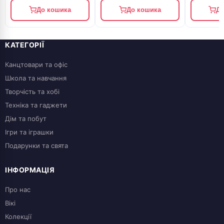
До кошика
До кошика
До
КАТЕГОРІЇ
Канцтовари та офіс
Школа та навчання
Творчість та хобі
Техніка та гаджети
Дім та побут
Ігри та іграшки
Подарунки та свята
ІНФОРМАЦІЯ
Про нас
Вікі
Колекції