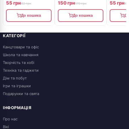
55 грн
150 грн
55 грн
62 грн
170 грн
67
До кошика
До кошика
До
КАТЕГОРІЇ
Канцтовари та офіс
Школа та навчання
Творчість та хобі
Техніка та гаджети
Дім та побут
Ігри та іграшки
Подарунки та свята
ІНФОРМАЦІЯ
Про нас
Вікі