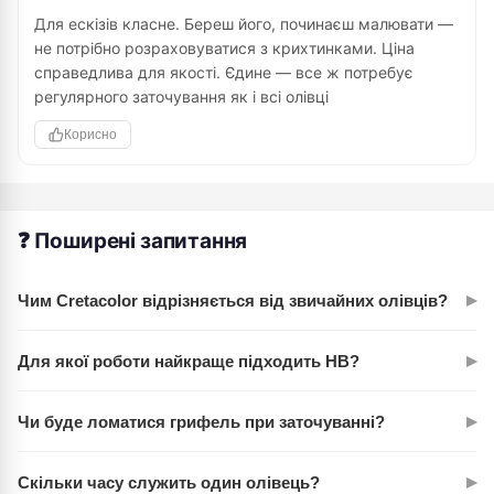
Для ескізів класне. Береш його, починаєш малювати —
не потрібно розраховуватися з крихтинками. Ціна
справедлива для якості. Єдине — все ж потребує
регулярного заточування як і всі олівці
Корисно
❓ Поширені запитання
▸
Чим Cretacolor відрізняється від звичайних олівців?
Стержень має діаметр 2,8 мм проти звичайних 2 мм. Це
▸
Для якої роботи найкраще підходить НB?
означає, що олівець служить на 30-40% довше. Плюс —
грифель не крихтується, а дерево не розколюється при
НB — універсальна твердість. Підійде для тонких деталей,
заточуванні.
▸
Чи буде ломатися грифель при заточуванні?
тонування, ескізів та замальовок. Не занадто твердий, не
занадто м'який. Саме те, що шукають художники всіх
Ні. Саме тому Cretacolor популярні — стержень міцний,
рівнів.
▸
Скільки часу служить один олівець?
грифель не крихтується. Навіть з гострою чинкою проблем