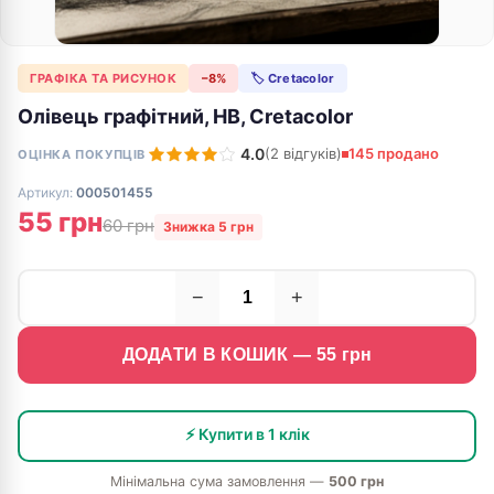
ГРАФІКА ТА РИСУНОК
−8%
🏷 Cretacolor
Олівець графітний, НB, Cretacolor
4.0
(2 відгуків)
145 продано
ОЦІНКА ПОКУПЦІВ
Артикул:
000501455
55 грн
60 грн
Знижка 5 грн
−
+
ДОДАТИ В КОШИК —
55
грн
⚡ Купити в 1 клік
Мінімальна сума замовлення —
500 грн