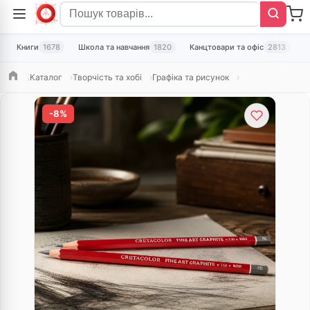
Книги
1678
Школа та навчання
1820
Канцтовари та офіс
2813
Т
Каталог
Творчість та хобі
Графіка та рисунок
Головна
-8%