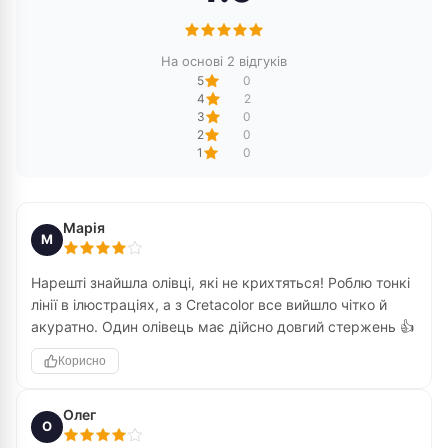
На основі 2 відгуків
5
0
4
2
3
0
2
0
1
0
Марія
М
Нарешті знайшла олівці, які не крихтяться! Роблю тонкі
лінії в ілюстраціях, а з Cretacolor все вийшло чітко й
акуратно. Один олівець має дійсно довгий стержень 👍
Корисно
Олег
О