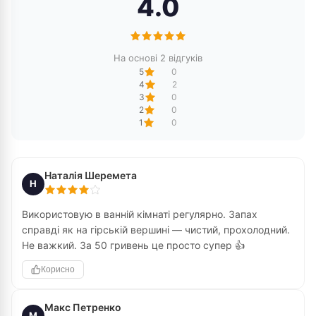
4.0
На основі 2 відгуків
5
0
4
2
3
0
2
0
1
0
Наталія Шеремета
Н
Використовую в ванній кімнаті регулярно. Запах
справді як на гірській вершині — чистий, прохолодний.
Не важкий. За 50 гривень це просто супер 👍
Корисно
Макс Петренко
М