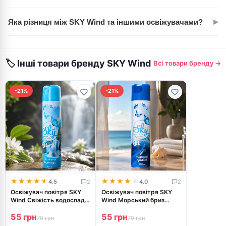
маленькій ванній кімнаті до 4 годин, у великій кімнаті 2-3
Аерозоль розпилюється рівномірно й висихає швидко. На
години.
▸
Яка різниця між SKY Wind та іншими освіжувачами?
текстилі може залишити мікроскопічний слід при прямому
розпиленні, тому краще розпилювати в повітря.
SKY Wind — вітчизняна марка з оптимальним балансом
ціни (49,99 грн) та якості. Швидко нейтралізує запахи, не
🏷 Інші товари бренду SKY Wind
Всі товари бренду →
забиває їх ароматом, як дешевші аналоги.
-21%
-21%
★★★★★
★★★★★
★★★★★
★★★★★
4.5
2
4.0
2
Освіжувач повітря SKY
Освіжувач повітря SKY
Wind Свіжість водоспаду
Wind Морський бриз
300мл
300мл
55 грн
55 грн
70 грн
70 грн