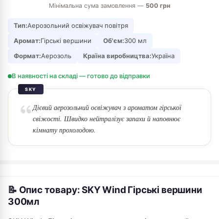
Мінімальна сума замовлення —
500 грн
Тип:
Аерозольний освіжувач повітря
Аромат:
Гірські вершини
Об'єм:
300 мл
Формат:
Аерозоль
Країна виробництва:
Україна
В наявності на складі — готово до відправки
SKY
Дієвий аерозольний освіжувач з ароматом гірської
свіжості. Швидко нейтралізує запахи й наповнює
кімнату прохолодою.
📝 Опис товару: SKY Wind Гірські вершини
300мл