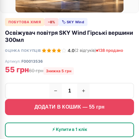
ПОБУТОВА ХІМІЯ
−8%
🏷 SKY Wind
Освіжувач повітря SKY Wind Гірські вершини
300мл
4.0
(2 відгуків)
138 продано
ОЦІНКА ПОКУПЦІВ
Артикул:
F00013536
55 грн
60 грн
Знижка 5 грн
−
+
ДОДАТИ В КОШИК —
55
грн
⚡ Купити в 1 клік