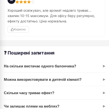
Хороший освіжувач, але аромат недовго триває...
хвилин 10-15 максимум. Для офісу беру регулярно,
ефекту достатньо. Ціна нормальна.
Корисно
❓ Поширені запитання
▸
На скільки вистачає одного балончика?
При стандартному використанні (2-3 розпилення на день)
▸
Можна використовувати в дитячій кімнаті?
300 мл вистачає на 1,5-2 місяці. Залежить від розміру
приміщення та частоти використання.
Це побутовий освіжувач без токсичних компонентів.
▸
Скільки часу триває ефект?
Рекомендується розпилювати коротко (1-2 дозування) та
забезпечити провітрювання. Перед першим застосуванням
Миттєвий ефект відчувається протягом 10-15 хвилин.
проведіть тест на алергійну реакцію.
▸
Чи залишає плями на меблях?
Стійкість аромату залежить від об'єму приміщення — у