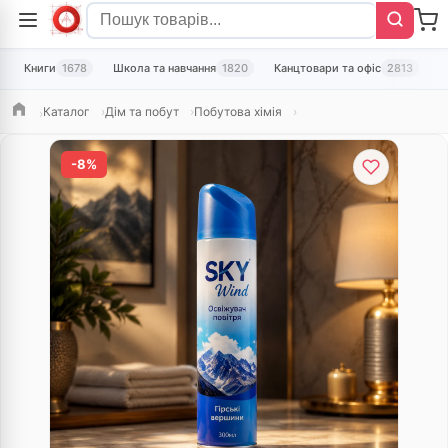
Книги
1678
Школа та навчання
1820
Канцтовари та офіс
2813
Т
Каталог
Дім та побут
Побутова хімія
Головна
-8%