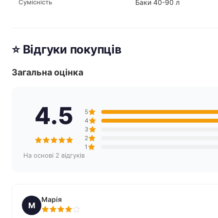
Сумісність
Баки 40-90 л
⭐ Відгуки покупців
Загальна оцінка
4.5
5
4
3
2
1
На основі 2 відгуків
Марія
М