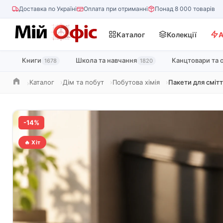
Доставка по Україні
Оплата при отриманні
Понад 8 000 товарів
Каталог
Колекції
А
Книги
Школа та навчання
Канцтовари та 
1678
1820
Каталог
Дім та побут
Побутова хімія
Пакети для сміт
Головна
-14%
🔥 Хіт