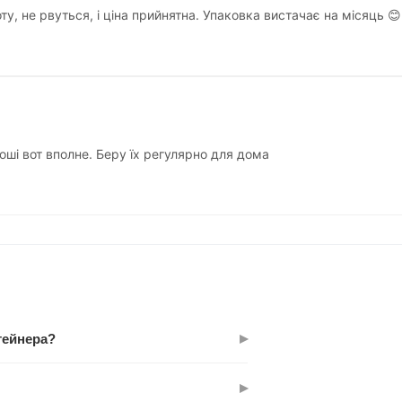
у, не рвуться, і ціна прийнятна. Упаковка вистачає на місяць 😊
оші вот вполне. Беру їх регулярно для дома
▸
тейнера?
'ємом 40-90 л. Пакет матиме запас, але
▸