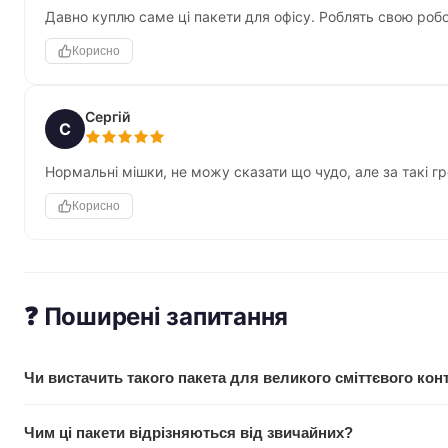
Давно куплю саме ці пакети для офісу. Роблять свою робот
Корисно
Сергій
С
Нормальні мішки, не можу сказати що чудо, але за такі гр
Корисно
❓ Поширені запитання
Чи вистачить такого пакета для великого сміттєвого кон
Так, 160 літрів — це оптимальний розмір для контейнерів об
Чим ці пакети відрізняються від звичайних?
не надмірний, і добре розтягується при наповненні.