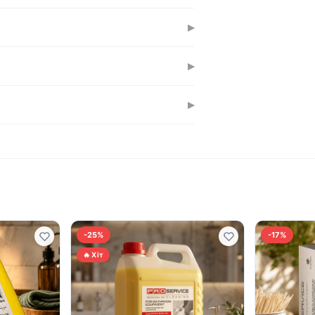
тандартними пакетами, але при цьому
▸
риблизно 5.5 грн за пакет, що цілком
▸
ьшості домашніх сміттєвих баків,
▸
ється. Це не тільки естетично, але й
-25%
-17%
🔥 Хіт