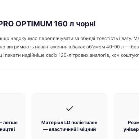
и PRO OPTIMUM 160 л чорні
кщо надокучило переплачувати за обидві товстість і вагу. М
ійно витримають навантаження в баках об'ємом 40-90 л — без 
 ці пакети надійніше своїх 120-літрових аналогів, хоч коштую
✓
— легше
Матеріал LD поліетилен
Розм
тництві
— еластичний і міцний
уніве