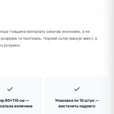
енша товщина матеріалу означає економію, а не
розривів та протікань. Чорний колір маскує вміст, а
ть розумно.
✓
✓
ір 90×110 см —
Упаковка по 10 штук —
рсальна величина
вистачить надовго