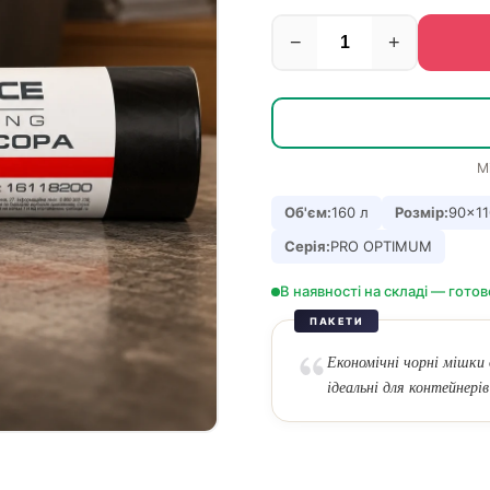
−
+
М
Об'єм:
160 л
Розмір:
90×11
Серія:
PRO OPTIMUM
В наявності на складі — готов
ПАКЕТИ
Економічні чорні мішки 
ідеальні для контейнерів