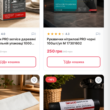
★
★
★★★★★
★★★★★
4.0
2
4.3
3
 PRO service деревяні
Рукавички нітрилові PRO чорні
альній упаковці 1000
100шт/уп M 17301602
250 грн
70 грн
340 грн
До кошика
До кошика
-16%