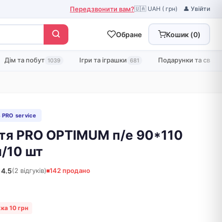
Передзвонити вам?
🇺🇦 UAH ( грн)
👤 Увійти
Обране
Кошик (
0
)
Дім та побут
Ігри та іграшки
Подарунки та свята
1039
681
 PRO service
ття PRO OPTIMUM п/е 90*110
л/10 шт
4.5
(2 відгуків)
142 продано
ка 10 грн