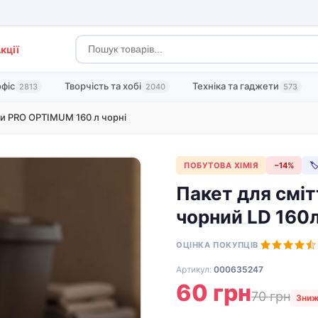
кції
офіс
Творчість та хобі
Техніка та гаджети
2813
2040
573
ти PRO OPTIMUM 160 л чорні
ПОБУТОВА ХІМІЯ
−14%

Пакет для смi
чорний LD 160
ОЦІНКА ПОКУПЦІВ
Артикул:
000635247
60 грн
70 грн
Зниж