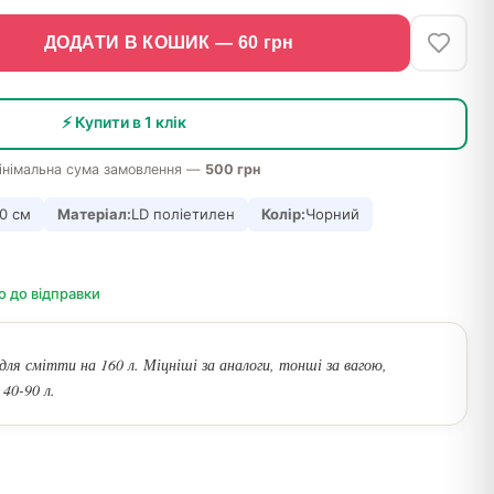
ДОДАТИ В КОШИК —
60
грн
⚡ Купити в 1 клік
інімальна сума замовлення —
500 грн
0 см
Матеріал:
LD поліетилен
Колір:
Чорний
о до відправки
для смітти на 160 л. Міцніші за аналоги, тонші за вагою,
 40-90 л.