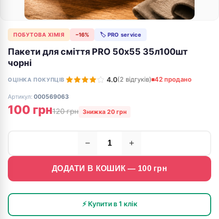
ПОБУТОВА ХІМІЯ
−16%
🏷 PRO service
Пакети для смiття PRO 50х55 35л100шт
чорні
4.0
(2 відгуків)
42 продано
ОЦІНКА ПОКУПЦІВ
Артикул:
000569063
100 грн
120 грн
Знижка 20 грн
−
+
ДОДАТИ В КОШИК —
100
грн
⚡ Купити в 1 клік