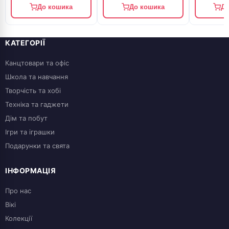
До кошика
До кошика
До
КАТЕГОРІЇ
Канцтовари та офіс
Школа та навчання
Творчість та хобі
Техніка та гаджети
Дім та побут
Ігри та іграшки
Подарунки та свята
ІНФОРМАЦІЯ
Про нас
Вікі
Колекції