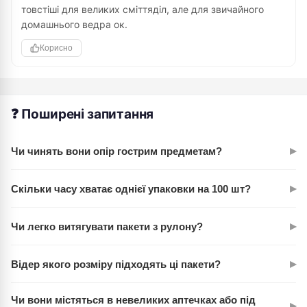
товстіші для великих сміттяділ, але для звичайного
домашнього ведра ок.
Корисно
❓ Поширені запитання
▸
Чи чинять вони опір гострим предметам?
Так. Товщина 8 мкм дозволяє пакетам витримати намітки
▸
Скільки часу хватає однієї упаковки на 100 шт?
від посуду, кісток та інших гострих речей без розривів. Це
не найтовстіша плівка на ринку, але для домашнього
Залежить від кількості людей в домі. Для сім'ї з 2-3 осіб це
прибирання цілком достатня.
▸
Чи легко витягувати пакети з рулону?
близько 3-4 тижнів, якщо міняти пакет щодня. За один
рулон ви точно не розоріться.
Дуже легко. Рулон скручений так, щоб один пакет
▸
Відер якого розміру підходять ці пакети?
витягувся плавно за один рух. Розривання по перфорації
чітке, без залишків.
Стандартні домашні відра на 30-40 літрів. Розмір 50×55 см
Чи вони містяться в невеликих аптечках або під
▸
універсальний для більшості побутових моделей. Якщо