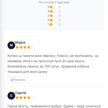
На основі 2 відгуків
5
0
4
2
3
0
2
0
1
0
Марія
М
Купую ці пакети вже півроку. Класні, не протікають, на
килимок нічого не просочується 👍 Ціна якась
божевільна низька за 100 штук. Щоденна робоча
лошадка для мого дому
Корисно
Сергій
С
Гарна якість, тримаються добре. Єдине - іноді хочеться